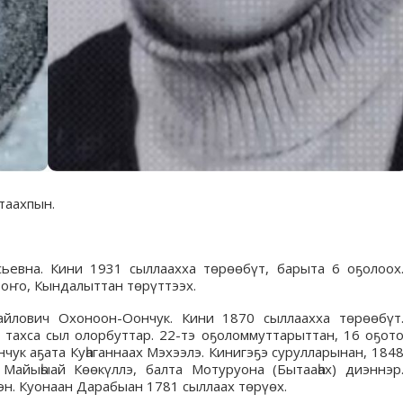
таахпын.
ьевна. Кини 1931 сыллаахха төрөөбүт, барыта 6 оҕолоох
оҥо, Кындалыттан төрүттээх.
йлович Охоноон-Оончук. Кини 1870 сыллаахха төрөөбүт
тахса сыл олорбуттар. 22-тэ оҕоломмуттарыттан, 16 оҕот
чук аҕата Куһаганнаах Мэхээлэ. Кинигэҕэ сурулларынан, 184
 Майыһыай Көөкүллэ, балта Мотуруона (Бытааһах) диэннэр
эн. Куонаан Дарабыан 1781 сыллаах төрүөх.