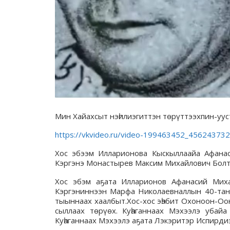
Мин Хайахсыт нэһилиэгиттэн төрүттээхпин-уус
https://vkvideo.ru/video-199463452_456243732
Хос эбээм Илларионова Кыскыллаайа Афанас
Кэргэнэ Монастырев Максим Михайлович Болт
Хос эбэм аҕата Илларионов Афанасий Миха
Кэргэниннээн Марфа Николаевналлын 40-тан 
тыыннаах хаалбыт.Хос-хос эһэбит Охоноон-Оон
сыллаах төрүөх. Куһаганнаах Мэхээлэ
убайа
Куһаганнаах Мэхээлэ аҕата Лэкэритэр Испирди