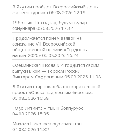
В Якутии пройдет Всероссийский день
физкультурника
06.08.2026 12:19
1965 сыл. Походтар, булумньулар
сонуннара
05.08.2026 17:32
Продолжается прием заявок на
соискание VII Всероссийской
общественной премии «Гордость
нации-2026»
05.08.2026 15:24
Олекминская школа №4 гордится своим
выпускником — Героем России
Виктором Софроновым
05.08.2026 11:08
В Якутии стартовал благотворительный
проект «Опека над лесным бизоном»
05.08.2026 10:58
«Оҕо иитиитэ – тыын боппуруос»
04.08.2026 15:35
Михаил Николаев оҕо сааһыттан
04.08.2026 11:32