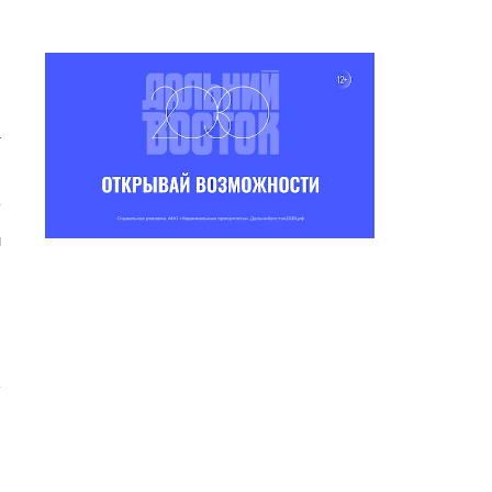
т
.
ҥ
,
ы