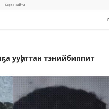
Карта сайта
аҕа ууһуттан тэнийбиппит