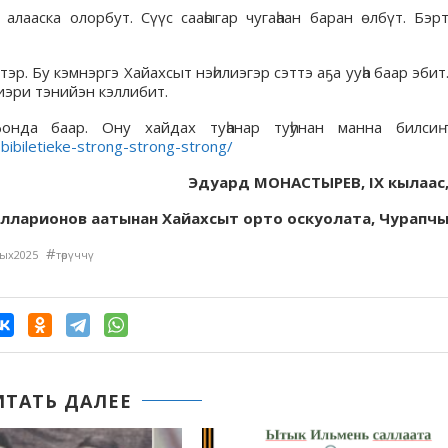
лааска олорбут. Сүүс сааһыгар чугаһаан баран өлбүт. Бэр
р. Бу кэмнэргэ Хайахсыт нэһилиэгэр сэттэ аҕа ууһа баар эбит
иэри тэнийэн кэллибит.
онда баар. Ону хайдах туһанар туһунан манна билси
-bibiletieke-strong-strong-strong/
Эдуард МОНАСТЫРЕВ, IX кылаас
Илларионов аатынан Хайахсыт орто оскуолата, Чурапч
#
ых2025
төрүччү
ИТАТЬ ДАЛЕЕ