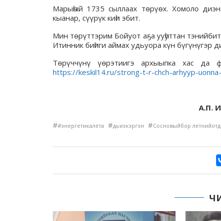
Марыһый 1735 сыллаах төрүөх. Хомоло диэн а
кыанар, сүүрүк киһи эбит.
Мин төрүттэрим Бойуот аҕа ууһуттан тэнийбиттэ
Итинник биһиги аймах удьуора күн бүгүнүгэр д
Төрүччүнү үөрэтиигэ архыыпка хас да ф
https://keskil14.ru/strong-t-r-chch-arhyyp-uonna
А.П. 
#
#
#
#энергетикалета
дьиэкэргэн
Сосновыйбор летнийотд
Ч