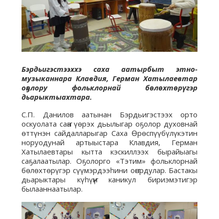
Бэрдьигэстээххэ саха аатырбыт этно-
музыканнара Клавдия, Герман Хатылаевтар
оҕолору фольклорнай бөлөхтөрүгэр
дьарыктыахтара.
С.П. Данилов аатынан Бэрдьигэстээх орто
оскуолата саҥа үөрэх дьылыгар оҕолор духовнай
өттүнэн сайдалларыгар Саха Өрөспүүбүлүкэтин
норуодунай артыыстара Клавдия, Герман
Хатылаевтары кытта кэскиллээх бырайыагы
саҕалаатылар. Оҕолорго «Тэтим» фольклорнай
бөлөхтөрүгэр сүүмэрдээһини оҥордулар. Бастакы
дьарыктары күһүҥҥү каникул бириэмэтигэр
былааннаатылар.