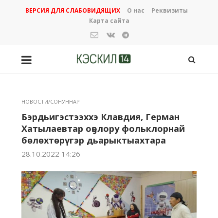
ВЕРСИЯ ДЛЯ СЛАБОВИДЯЩИХ
О нас
Реквизиты
Карта сайта
НОВОСТИ/СОНУННАР
Бэрдьигэстээххэ Клавдия, Герман
Хатылаевтар оҕолору фольклорнай
бөлөхтөрүгэр дьарыктыахтара
28.10.2022 14:26