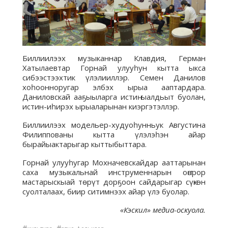
Биллиилээх музыканнар Клавдия, Герман
Хатылаевтар Горнай улууһун кытта ыкса
сибээстээхтик үлэлииллэр. Семен Данилов
хоһоонноругар элбэх ырыа ааптардара.
Даниловскай ааҕыыларга истиҥ ыалдьыт буолан,
истин-иһирэх ырыаларынан киэргэтэллэр.
Биллиилээх модельер-худуоһунньук Августина
Филиппованы кытта үлэлэһэн айар
бырайыактарыгар кыттыбыттара.
Горнай улууһугар Мохначевскайдар ааттарынан
саха музыкальнай инструменнарын оҥорор
мастарыскыай төрүт дорҕоон сайдарыгар сүҥкэн
суолталаах, биир ситимнээх айар үлэ буолар.
«Кэскил» медиа-оскуола.
#
#