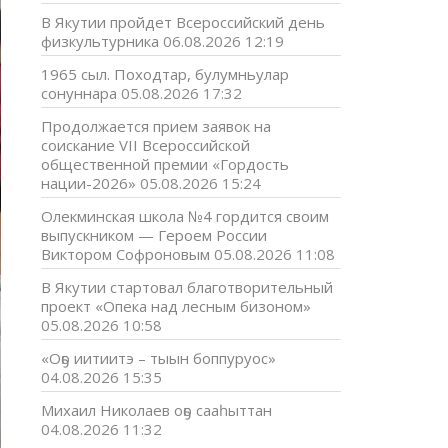
В Якутии пройдет Всероссийский день
физкультурника
06.08.2026 12:19
1965 сыл. Походтар, булумньулар
сонуннара
05.08.2026 17:32
Продолжается прием заявок на
соискание VII Всероссийской
общественной премии «Гордость
нации-2026»
05.08.2026 15:24
Олекминская школа №4 гордится своим
выпускником — Героем России
Виктором Софроновым
05.08.2026 11:08
В Якутии стартовал благотворительный
проект «Опека над лесным бизоном»
05.08.2026 10:58
«Оҕо иитиитэ – тыын боппуруос»
04.08.2026 15:35
Михаил Николаев оҕо сааһыттан
04.08.2026 11:32