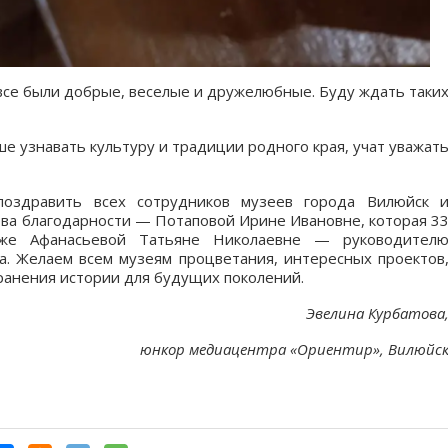
все были добрые, веселые и дружелюбные. Буду ждать таки
 узнавать культуру и традиции родного края, учат уважат
оздравить всех сотрудников музеев города Вилюйск 
ова благодарности — Потаповой Ирине Ивановне, которая 3
кже Афанасьевой Татьяне Николаевне — руководител
ва. Желаем всем музеям процветания, интересных проектов
хранения истории для будущих поколений.
Эвелина Курбатова
юнкор медиацентра «Ориентир», Вилюйс