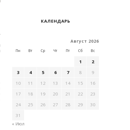
е
,
КАЛЕНДАРЬ
е
-
Август 2026
я
и
Пн
Вт
Ср
Чт
Пт
Сб
Вс
1
2
3
4
5
6
7
8
9
,
и
10
11
12
13
14
15
16
и
и
17
18
19
20
21
22
23
а
24
25
26
27
28
29
30
31
« Июл