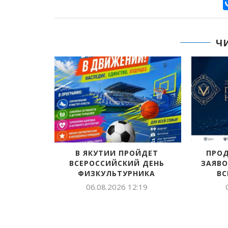
Ч
Н БАРЫ
В ЯКУТИИ ПРОЙДЕТ
ПРО
УБУТ
ВСЕРОССИЙСКИЙ ДЕНЬ
ЗАЯВО
ФИЗКУЛЬТУРНИКА
ВС
:46
06.08.2026 12:19