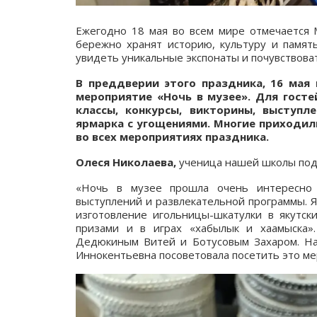
Ежегодно 18 мая во всем мире отмечается
бережно хранят историю, культуру и памят
увидеть уникальные экспонаты и почувствоват
В преддверии этого праздника, 16 мая
мероприятие «Ночь в музее». Для госте
классы, конкурсы, викторины, выступл
ярмарка с угощениями. Многие приходил
во всех мероприятиях праздника.
Олеся Николаева,
ученица нашей школы поде
«Ночь в музее прошла очень интересно и
выступлений и развлекательной программы. Я 
изготовление игольницы-шкатулки в якутски
призами и в играх «хабылык и хаамыска»
Дедюкиным Витей и Ботусовым Захаром. На
Иннокентьевна посоветовала посетить это ме