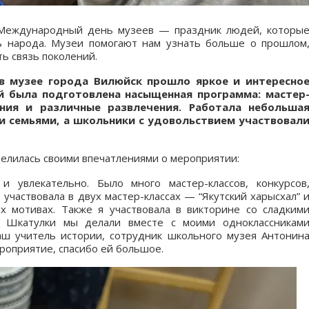
 Международный день музеев — праздник людей, которы
ь народа. Музеи помогают нам узнать больше о прошлом
ь связь поколений.
 в музее города Вилюйск прошло яркое и интересно
й была подготовлена насыщенная программа: мастер
ения и различные развлечения. Работала небольша
и семьями, а школьники с удовольствием участвовал
лилась своими впечатлениями о мероприятии:
 увлекательно. Было много мастер-классов, конкурсов
участвовала в двух мастер-классах — “Якутский харысхал” 
х мотивах. Также я участвовала в викторине со сладким
. Шкатулки мы делали вместе с моими одноклассникам
ш учитель истории, сотрудник школьного музея Антонин
роприятие, спасибо ей большое.