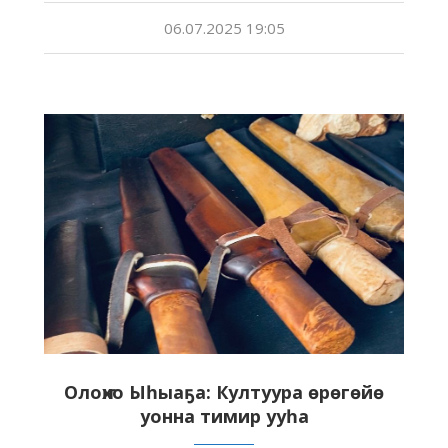
06.07.2025 19:05
Олоҥхо Ыһыаҕа: Култуура өрөгөйө
уонна тимир ууһа