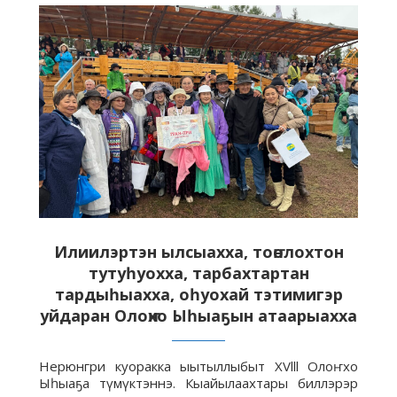
Илиилэртэн ылсыахха, тоҥолохтон
тутуһуохха, тарбахтартан
тардыһыахха, оһуохай тэтимигэр
уйдаран Олоҥхо Ыһыаҕын атаарыахха
Нерюнгри куоракка ыытыллыбыт XVlll Олоҥхо
Ыһыаҕа түмүктэннэ. Кыайылаахтары биллэрэр