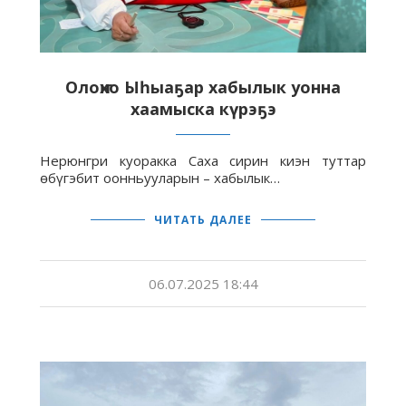
Олоҥхо Ыһыаҕар хабылык уонна
хаамыска күрэҕэ
Нерюнгри куоракка Саха сирин киэн туттар
өбүгэбит оонньууларын – хабылык…
ЧИТАТЬ ДАЛЕЕ
06.07.2025 18:44