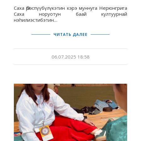
Саха Өрөспүүбүлүкэтин кэрэ муннуга Нерюнгрига
Саха норуотун баай култуурнай
нэһилиэстибэтин…
ЧИТАТЬ ДАЛЕЕ
06.07.2025 18:58