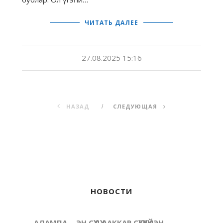
ЧИТАТЬ ДАЛЕЕ
27.08.2025 15:16
НАЗАД
СЛЕДУЮЩАЯ
НОВОСТИ
АЛАМПА… ЭН СҮДҮ ААККАР СҮГҮРҮЙЭН…