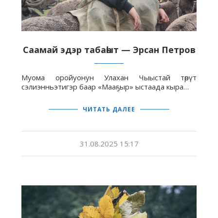
Саамай эдэр табаһыт — Эрсан Петров
Муома оройуонун Улахан Чыыстай төрүт
сэлиэнньэтигэр баар «Мааҕыр» ыстаада кыра…
ЧИТАТЬ ДАЛЕЕ
31.08.2025 15:17