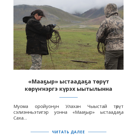
«Мааҕыр» ыстаадаҕа төрүт
көрүҥнэргэ күрэх ыытылынна
Муома оройуонун Улахан Чыыстай төрүт
сэлиэнньэтигэр уонна «Мааҕыр» ыстаадаҕа
Саха…
ЧИТАТЬ ДАЛЕЕ