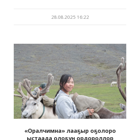
28.08.2025 16:22
«Оралчимна» лааҕыр оҕолоро
ыстаада олоҕун ордороллор