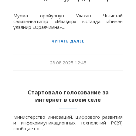
Муома оройуонун Улахан Чыыстай
сэлиэнньэтигэр «Мааҕыр» ыстаада иһинэн
үлэлиир «Оралчимна»…
ЧИТАТЬ ДАЛЕЕ
28.08.2025 12:45
Стартовало голосование за
интернет в своем селе
Министерство инноваций, цифрового развития
и инфокоммуникационных технологий РС(Я)
сообщает о…