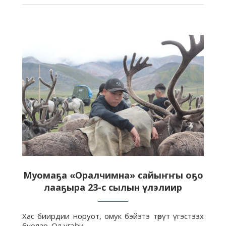
Муомаҕа «Оралчимна» сайыҥҥы оҕо
лааҕыра 23-с сылын үлэлиир
Хас биирдии норуот, омук бэйэтэ төрүт үгэстээх
буолар. Ол үгэһи…