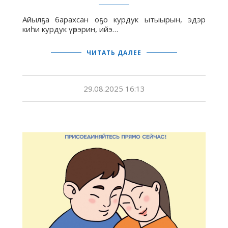
Айылҕа барахсан оҕо курдук ытыырын, эдэр
киһи курдук үөрэрин, ийэ…
ЧИТАТЬ ДАЛЕЕ
29.08.2025 16:13