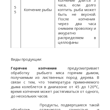
Копчение длится 3
часа, если долго
5
Копчение рыбы
коптить рыба может
5
быть не вкусной.
После копчения
через два часа
снимаем проволоку и
аккуратно
распределяем в
целлофаны
Виды продукции:
Горячее копчение
предусматривает
обработку рыбьего мяса горячим дымом,
получаемым из лиственных пород дерева. В
связи с тем, что температура применяемого
дыма колеблется в диапазоне от 45 до 120°С,
время копчения может растягиваться от одного,
до нескольких часов.
Продукты, подвергшиеся такой
обработке, отличаются сочностью и