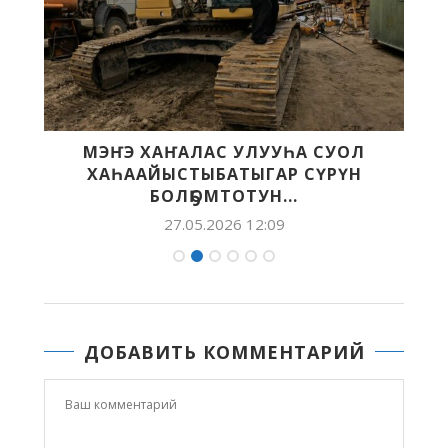
МЭҤЭ ХАҤАЛАС УЛУУҺА СУОЛ
ХАҺААЙЫСТЫБАТЫГАР СҮРҮН
БОЛҔОМТОТУН...
27.05.2026 12:09
ДОБАВИТЬ КОММЕНТАРИЙ