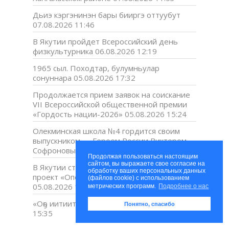
Дьиэ кэргэнинэн бары бииргэ оттуубут
07.08.2026 11:46
В Якутии пройдет Всероссийский день
физкультурника
06.08.2026 12:19
1965 сыл. Походтар, булумньулар
сонуннара
05.08.2026 17:32
Продолжается прием заявок на соискание
VII Всероссийской общественной премии
«Гордость нации-2026»
05.08.2026 15:24
Олекминская школа №4 гордится своим
выпускником — Героем России Виктором
Софроновым
05.08.2026 11:08
Продолжая пользоваться настоящим
сайтом, вы выражаете свое согласие на
В Якутии стартовал благотворительный
обработку ваших персональных данных
проект «Опека над лесным бизоном»
(файлов cookie) с использованием
05.08.2026 10:58
метрических программ.
Подробнее о нас
«Оҕо иитиитэ – тыын боппуруос»
04.08.2026
Понятно, спасибо
15:35