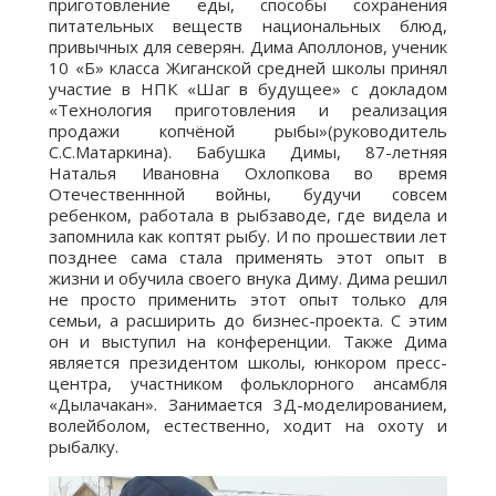
приготовление еды, способы сохранения
питательных веществ национальных блюд,
привычных для северян. Дима Аполлонов, ученик
10 «Б» класса Жиганской средней школы принял
участие в НПК «Шаг в будущее» с докладом
«Технология приготовления и реализация
продажи копчёной рыбы»(руководитель
С.С.Матаркина). Бабушка Димы, 87-летняя
Наталья Ивановна Охлопкова во время
Отечественнной войны, будучи совсем
ребенком, работала в рыбзаводе, где видела и
запомнила как коптят рыбу. И по прошествии лет
позднее сама стала применять этот опыт в
жизни и обучила своего внука Диму. Дима решил
не просто применить этот опыт только для
семьи, а расширить до бизнес-проекта. С этим
он и выступил на конференции. Также Дима
является президентом школы, юнкором пресс-
центра, участником фольклорного ансамбля
«Дылачакан». Занимается 3Д-моделированием,
волейболом, естественно, ходит на охоту и
рыбалку.