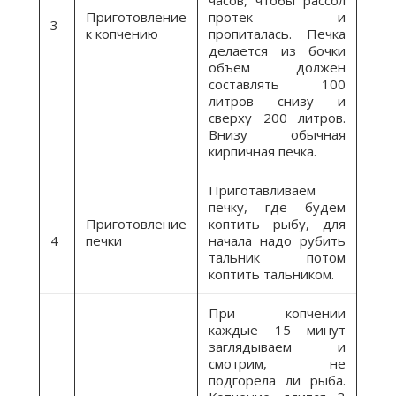
Приготовление
протек и
3
к копчению
пропиталась. Печка
делается из бочки
объем должен
составлять 100
литров снизу и
сверху 200 литров.
Внизу обычная
кирпичная печка.
Приготавливаем
печку, где будем
Приготовление
коптить рыбу, для
4
печки
начала надо рубить
тальник потом
коптить тальником.
При копчении
каждые 15 минут
заглядываем и
смотрим, не
подгорела ли рыба.