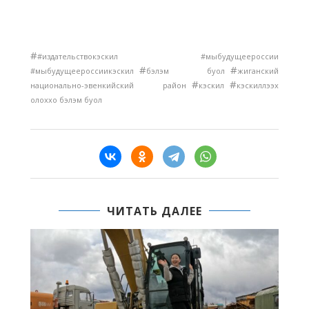
#
#издательствокэскил #мыбудущеероссии
#
#
#мыбудущеероссиикэскил
бэлэм буол
жиганский
#
#
национально-эвенкийский район
кэскил
кэскиллээх
олоххо бэлэм буол
ЧИТАТЬ ДАЛЕЕ