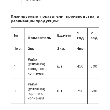
Планируемые показатели производства и
реализации продукции:
1
2
№
Ед.изм
Ит
Показатель
год
год
1кв.
2кв.
3кв.
4кв.
Рыба
(ряпушка)
1
шт
450
300
50
холодного
копчения
Рыба
(ряпушка)
2
шт
750
500
70
горячего
копчения