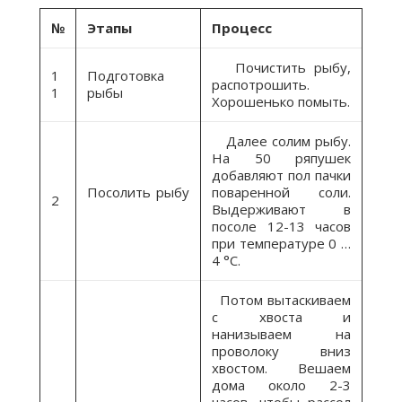
№
Этапы
Процесс
Почистить рыбу,
1
Подготовка
распотрошить.
1
рыбы
Хорошенько помыть.
Далее солим рыбу.
На 50 ряпушек
добавляют пол пачки
Посолить рыбу
поваренной соли.
2
Выдерживают в
посоле 12-13 часов
при температуре 0 …
4 °С.
Потом вытаскиваем
с хвоста и
нанизываем на
проволоку вниз
хвостом. Вешаем
дома около 2-3
часов, чтобы рассол