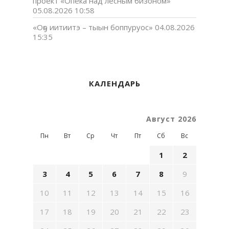
проект «Опека над лесным бизоном»
05.08.2026 10:58
«Оҕо иитиитэ – тыын боппуруос»
04.08.2026
15:35
КАЛЕНДАРЬ
Август 2026
Пн
Вт
Ср
Чт
Пт
Сб
Вс
1
2
3
4
5
6
7
8
9
10
11
12
13
14
15
16
17
18
19
20
21
22
23