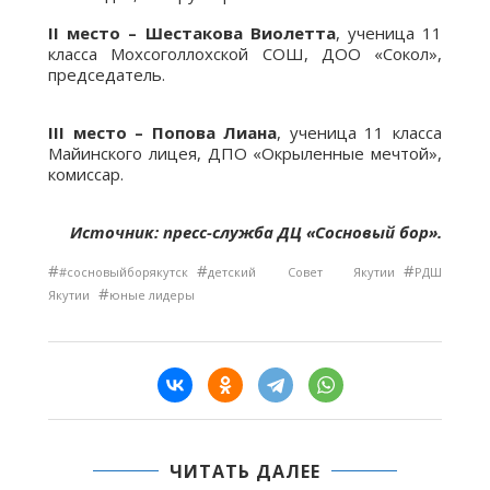
II место – Шестакова Виолетта
, ученица 11
класса Мохсоголлохской СОШ, ДОО «Сокол»,
председатель.
III место – Попова Лиана
, ученица 11 класса
Майинского лицея, ДПО «Окрыленные мечтой»,
комиссар.
Источник: пресс-служба ДЦ «Сосновый бор».
#
#
#
#сосновыйборякутск
детский Совет Якутии
РДШ
#
Якутии
юные лидеры
ЧИТАТЬ ДАЛЕЕ