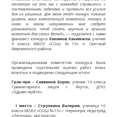
несмотря на это мы с командой справились с
поставленными задачами и проявили все усилия
для их решения. Для меня этот конкурс показал
уровень моих компетенций вожатого, теперь я
знаю в каком направлении мне следует
развиваться, чтоб стать крутым и лучшим
вожатым для своих детей», —
поделился с нами
финалист конкурса
Хакимов Хакимжон
, ученик
9 класса МБОУ «СОШ №15» п. Светлый
Мирнинского района.
Организационным комитетом конкурса была
проведена тщательная оценка работ юных
вожатых и подведены следующие итоги:
Гран-при – Саввинов Борис
, ученик 10 класса
Гуманитарного лицея г. Якутск, ДПО
«Здравствуйте».
I место – Стрункина Валерия
, ученица 10
класса МОБУ «СОШ №15» г. Нерюнгри, педотряд
«Легенда», инструктор.