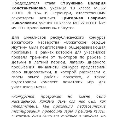
Председателя стала
Стрункина Валерия
Константиновна
, ученица 10 класса МОБУ
«СОШ №15» г. Нерюнгри, ответственным
секретарем назначен
Григорьев Гавриил
Николаевич
, ученик 10 класса МОБУ «СОШ №5
им. Н.О. Кривошапкина» г. Якутск.
Для финалистов республиканского конкурса
вожатского мастерства «Вожатское сердце
Якутии» была подготовлена общеразвивающая
программа, в рамках которой для участников
провели тренинги от тьюторов по работе с
детьми в летний период, лагерях дневного
пребывания. Финалисты конкурса представили
свою видеовизитки, в которой рассказали о
своем опыте работы вожатого, а также
подготовили комплекс вожатских игр для
участников Смены.
«Конкурсная программа на Смене была
насыщенной. Каждый день для нас был, как
препятствие. Мы проходили педагогические
тестирования, проводили игры и решали кейсы.
С каждым днем было все труднее и труднее, но