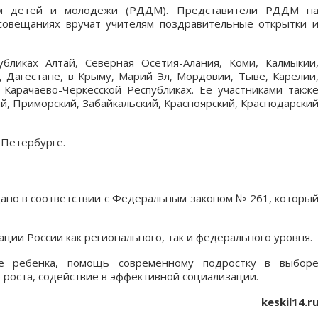
ем детей и молодежи (РДДМ). Представители РДДМ н
 совещаниях вручат учителям поздравительные открытки 
убликах Алтай, Северная Осетия-Алания, Коми, Калмыкии
), Дагестане, в Крыму, Марий Эл, Мордовии, Тыве, Карелии
 Карачаево-Черкесской Республиках. Ее участниками такж
ий, Приморский, Забайкальский, Красноярский, Краснодарски
-Петербурге.
ано в соответствии с Федеральным законом № 261, которы
ии России как регионального, так и федерального уровня.
е ребенка, помощь современному подростку в выбор
 роста, содействие в эффективной социализации.
keskil14.r