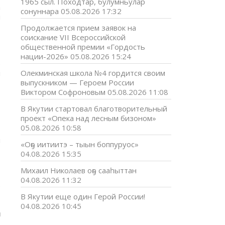
1965 сыл. Походтар, булумньулар
а
сонуннара
05.08.2026 17:32
и
Продолжается прием заявок на
соискание VII Всероссийской
,
общественной премии «Гордость
,
нации-2026»
05.08.2026 15:24
е
й
Олекминская школа №4 гордится своим
выпускником — Героем России
Виктором Софроновым
05.08.2026 11:08
В Якутии стартовал благотворительный
проект «Опека над лесным бизоном»
05.08.2026 10:58
й
«Оҕо иитиитэ – тыын боппуруос»
04.08.2026 15:35
Михаил Николаев оҕо сааһыттан
04.08.2026 11:32
е
В Якутии еще один Герой России!
04.08.2026 10:45
u