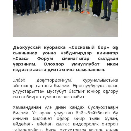
Дьокуускай куоракка «Сосновый бор» оҕо
сынньанар уонна чэбдигирдэр киинигэр
«Саас» Форум сменатыгар сылдьан
үөрэнним. Олохпор умнуллубат икки
нэдиэлэ ааста диэтэхпинэ сыыспаппын.
Элбэх доҕоттордоннум, суруналыыстыка
эйгэтигэр саҥаны биллим. Өрөспүүбүлүкэ араас
улуустарыттан мустубут бастыҥ юнкор оҕолору
кытта бииргэ түмсэн үлэлээтибит.
Хамаанданан үлэ диэн хайдах буолуохтааҕын
биллим. Үс араас улуустан бэйэ-бэйэбитин бу
иннинэ билсибэт оҕолор биир тылы булан,
өйдөһөн- өйөһөн кылгас видеоролик оҥорон
таһаардыбыт. Биир мүнүүтэлээх кылгас ролик