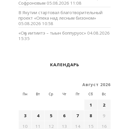
Софроновым
05.08.2026 11:08
В Якутии стартовал благотворительный
проект «Опека над лесным бизоном»
05.08.2026 10:58
«Оҕо иитиитэ – тыын боппуруос»
04.08.2026
15:35
КАЛЕНДАРЬ
Август 2026
Пн
Вт
Ср
Чт
Пт
Сб
Вс
1
2
3
4
5
6
7
8
9
10
11
12
13
14
15
16