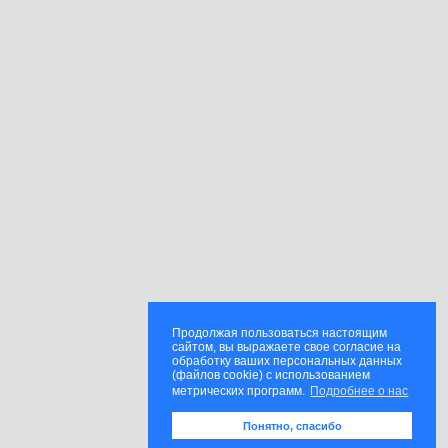
Продолжая пользоваться настоящим
сайтом, вы выражаете свое согласие на
обработку ваших персональных данных
(файлов cookie) с использованием
метрических программ.
Подробнее о нас
Понятно, спасибо