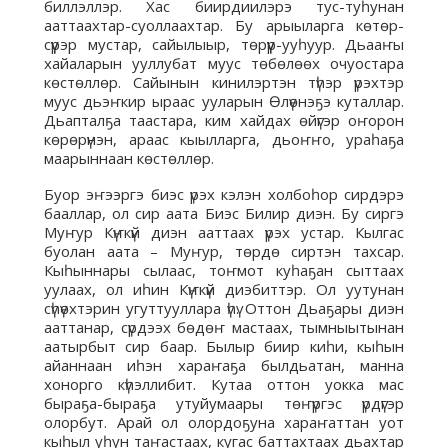
биллэллэр. Хас биирдиилэрэ тус-туһунан
ааттаахтар-суоллаахтар. Бу арыыларга көтөр-
сүүрэр мустар, сайылыыр, төрүүр-ууһуур. Дьааҥы
хайаларын ууллубат муус төбөлөөх очуостара
көстөллөр. Сайынын кинилэртэн түһэр үрэхтэр
муус дьэҥкир ыраас ууларын Өлүөнэҕэ куталлар.
Дьапталҕа таастара, ким хайдах өйүгэр оҥорон
көрөрүнэн, араас кыылларга, дьоҥҥо, ураһаҕа
маарыннаан көстөллөр.
Буор эҥээргэ биэс үрэх кэлэн холбоһор сирдэрэ
бааллар, ол сир аата Биэс Билир диэн. Бу сиргэ
Муҥур Күҥкүй диэн ааттаах үрэх устар. Кылгас
буолан аата – Муҥур, төрдө сиртэн тахсар.
Кыһыннары сылаас, тоҥмот куһаҕан сыттаах
уулаах, ол иһин Күҥкүй диэбиттэр. Ол уутунан
сүһүөхтэрин угуттууллара үһү. Оттон Дьаҕары диэн
ааттанар, сүрдээх бөдөҥ мастаах, тымныытынан
аатырбыт сир баар. Былыр биир киһи, кыһын
айаннаан иһэн хараҥаҕа былдьатан, манна
хонорго күһэллибит. Кутаа оттон уокка мас
быраҕа-быраҕа утуйумаары төҥүргэс үрдүгэр
олорбут. Арай ол олордоҕуна хараҥаттан уот
кыһыл уһун таҥастаах, кугас баттахтаах дьахтар