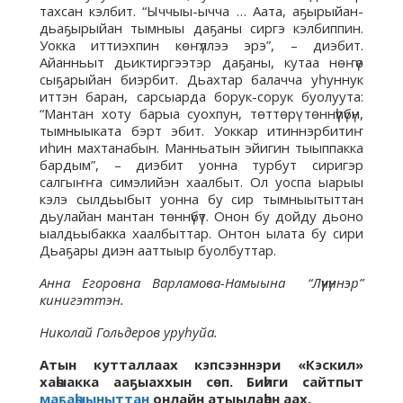
тахсан кэлбит. “Ыччыы-ычча … Аата, аҕырыйан-
дьаҕырыйан тымныы даҕаны сиргэ кэлбиппин.
Уокка иттиэхпин көҥүллээ эрэ”, – диэбит.
Айанньыт дьиктиргээтэр даҕаны, кутаа нөҥүө
сыҕарыйан биэрбит. Дьахтар балачча уһуннук
иттэн баран, сарсыарда борук-сорук буолуута:
“Мантан хоту барыа суохпун, төттөрү төннүүһүбүн,
тымныыката бэрт эбит. Уоккар итиннэрбитиҥ
иһин махтанабын. Манньатын эйигин тыыппакка
бардым”, – диэбит уонна турбут сиригэр
салгыҥҥа симэлийэн хаалбыт. Ол уоспа ыарыы
кэлэ сылдьыбыт уонна бу сир тымныытыттан
дьулайан мантан төннүбүт. Онон бу дойду дьоно
ыалдьыбакка хаалбыттар. Онтон ылата бу сири
Дьаҕары диэн ааттыыр буолбуттар.
Анна Егоровна Варламова-Намыына “Лүүчүннэр”
кинигэттэн.
Николай Гольдеров уруһуйа.
Атын кутталлаах кэпсээннэри «Кэскил»
хаһыакка ааҕыаххын сөп. Биһиги сайтпыт
маҕаһыыныттан
онлайн атыылаһан аах.