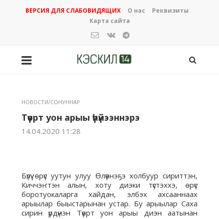
ВЕРСИЯ ДЛЯ СЛАБОВИДЯЩИХ
О нас
Реквизиты
Карта сайта
НОВОСТИ/СОНУННАР
Түөрт уон арыы үһүйээннэрэ
14.04.2020 11:28
Бүлүү өрүс уутун улуу Өлүөнэҕэ холбуур сириттэн,
Киччэҥтэн алын, хоту диэки түстэххэ, өрүс
боротуокаларга хайдан, элбэх ахсааннаах
арыылар быыстарынан устар. Бу арыылар Саха
сирин үрдүнэн Түөрт уон арыы диэн аатынан