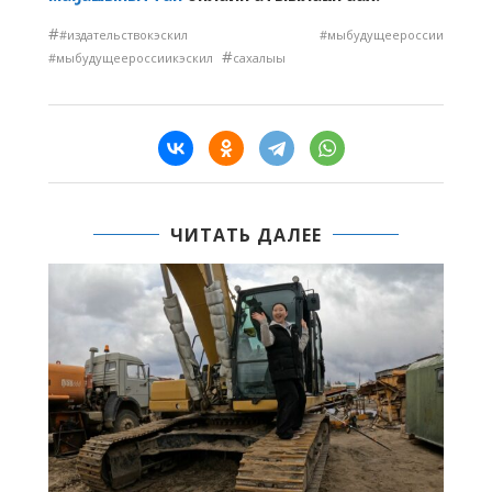
#
#издательствокэскил #мыбудущеероссии
#
#мыбудущеероссиикэскил
сахалыы
ЧИТАТЬ ДАЛЕЕ