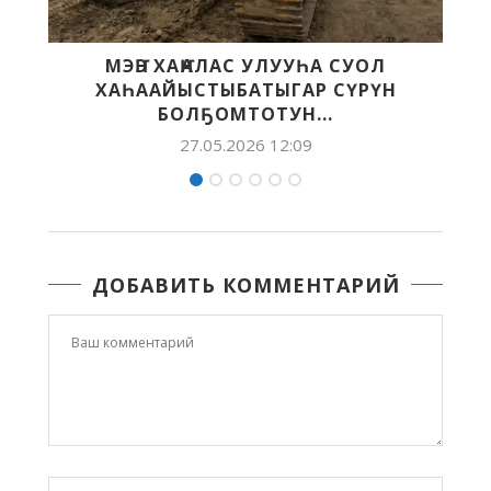
 УЛУУҺА СУОЛ
«КЭСКИЛ» — «БЭЛЭМ БУ
АТЫГАР СҮРҮН
ХАҺЫАТТАРТАН БИИ
ОТУН...
25.05.2026 11:3
26 12:09
ДОБАВИТЬ КОММЕНТАРИЙ