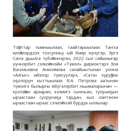
Тоһуттар тымныылаах, таайтарыылаах Таҥха
киэһэлэрдээх тохсунньу ый биир күнүгэр, Эргэ
Саҥа дьылга түбэһиннэрэн, 2022 сыл сайыныгар
үүннэрбит сэлиэһинэйи «Түмэл» дириэктэрэ Зоя
Васильевна Анисимова салайыытынан уонна
«Алгыс» ийэлэр түмсүүлэрэ, «Сата» куруһуок
оҕолорун кыттыылаах В.А. Петрова аатынан
түмэлгэ былыргы өбүгэлэрбит ньымаларынан —
куолаһын арааран, кэлиигэ сынньан, туорааҕын
ыраастаан суорунаҕа тардан, кыл сиитэнэн
ыраастаан ыраас сэлиэһинэй бурдук ыллылар.