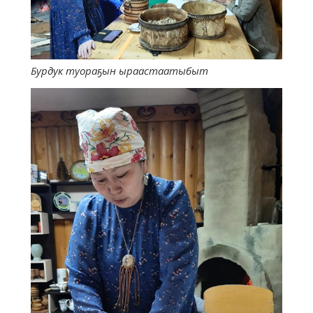
Бурдук туораҕын ыраастаатыбыт