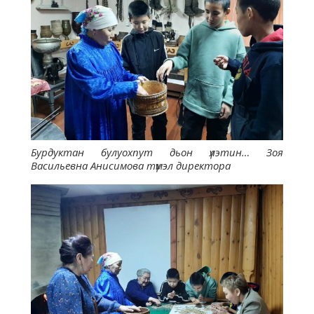
Бурдуктан булуохпут дьон үлэтин… Зоя
Васильевна Анисимова түмэл директора