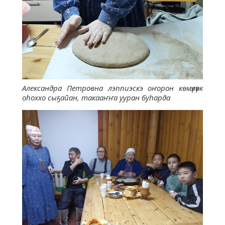
Александра Петровна лэппиэскэ оҥорон көмүлүөк
оһоххо сыҕайан, такааҥҥа ууран буһарда