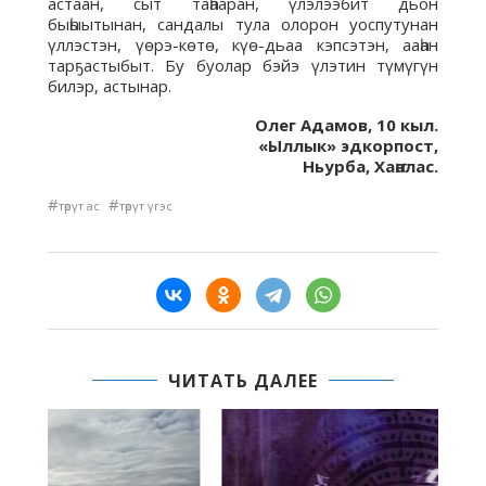
астаан, сыт таһааран, үлэлээбит дьон
быһыытынан, сандалы тула олорон уоспутунан
үллэстэн, үөрэ-көтө, күө-дьаа кэпсэтэн, ааһан
тарҕастыбыт. Бу буолар бэйэ үлэтин түмүгүн
билэр, астынар.
Олег Адамов, 10 кыл.
«Ыллык» эдкорпост,
Ньурба, Хаҥалас.
#
#
төрүт ас
төрүт үгэс
ЧИТАТЬ ДАЛЕЕ