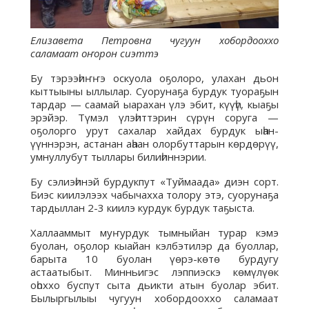
Елизавета Петровна чугуун хобордооххо
саламаат оҥорон сиэттэ
Бу тэрээһиҥҥэ оскуола оҕолоро, улахан дьон
кыттыыны ыллылар. Суорунаҕа бурдук туораҕын
тардар — саамай ыарахан үлэ эбит, күүһү, кыаҕы
эрэйэр. Түмэл үлэһиттэрин сүрүн соруга —
оҕолорго урут сахалар хайдах бурдук ыһан-
үүннэрэн, астанан аһаан олорбуттарын көрдөрүү,
умнуллубут тыллары билиһиннэрии.
Бу сэлиэһинэй бурдукпут «Туймаада» диэн сорт.
Биэс киилэлээх чабычахха толору этэ, суорунаҕа
тардыллан 2-3 киилэ курдук бурдук таҕыста.
Халлааммыт муҥурдук тымныйан турар кэмэ
буолан, оҕолор кыайан кэлбэтилэр да буоллар,
барыта 10 буолан үөрэ-көтө бурдугу
астаатыбыт. Минньигэс лэппиэскэ көмүлүөк
оһоххо буспут сыта дьикти атын буолар эбит.
Былыргылыы чугуун хобордооххо саламаат