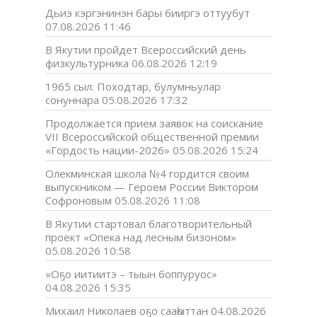
Дьиэ кэргэнинэн бары бииргэ оттуубут
07.08.2026 11:46
В Якутии пройдет Всероссийский день
физкультурника
06.08.2026 12:19
1965 сыл. Походтар, булумньулар
сонуннара
05.08.2026 17:32
Продолжается прием заявок на соискание
VII Всероссийской общественной премии
«Гордость нации-2026»
05.08.2026 15:24
Олекминская школа №4 гордится своим
выпускником — Героем России Виктором
Софроновым
05.08.2026 11:08
В Якутии стартовал благотворительный
проект «Опека над лесным бизоном»
05.08.2026 10:58
«Оҕо иитиитэ – тыын боппуруос»
04.08.2026 15:35
Михаил Николаев оҕо сааһыттан
04.08.2026