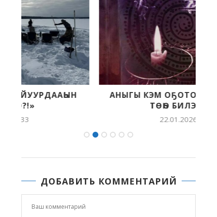
АНЫГЫ КЭМ ОҔОТО ТАҤХА ТУҺУНАН
ТӨҺӨ БИЛЭЛЛЭР...
22.01.2026 11:14
ДОБАВИТЬ КОММЕНТАРИЙ