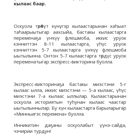
кылаас баар.
Оскуола төрөөбүт күнүгэр кылаастарынан хаһыат
таһаарыытыгар аахсыйа, бастакы кылаастарга
переменаҕа үҥкүү флешмоба, иккис уруок
кэнниттэн 8-11 кылаастарга, үһүс уруок
кэнниттэн 5-7 кылаастарга үҥкүү флешмоба
ыытылынна. Онтон 5-7 кылаастарга төрдүс уруок
переменатыгар экспресс-викторина буолла.
Экспресс-викторинаҕа бастакы миэстэни 5-г
кылаас ылла, иккис миэстэни — 5-а кылаас, үһүс
миэстэни 7-а кылаас ыллылар. Кылаастарынан
оскуола историятын туһунан кылаас чаастар
ыытылыннылар. Бу күн кылаастарга барыларыгар
«Минньигэс перемена» буолла.
Инникитин даҕаны оскуолабыт үүнэ-сайда,
чэчирии турдун!