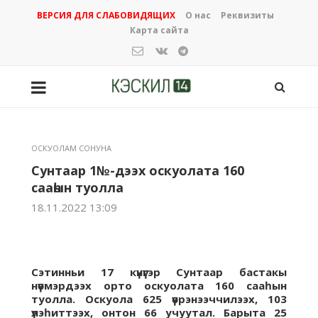
ВЕРСИЯ ДЛЯ СЛАБОВИДЯЩИХ
О нас
Реквизиты
Карта сайта
ОСКУОЛАМ СОНУНА
Сунтаар 1№-дээх оскуолата 160
сааһын туолла
18.11.2022 13:09
Сэтинньи 17 күнүгэр Сунтаар бастакы
нүөмэрдээх орто оскуолата 160 сааһын
туолла. Оскуола 625 үөрэнээччилээх, 103
үлэһиттээх, онтон 66 учуутал. Барыта 25