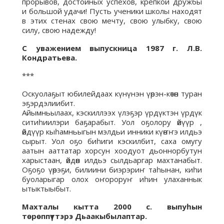
прорывов, достойных успехов, крепкой дружбы
и большой удачи! Пусть ученики школы находят
в этих стенах свою мечту, свою улыбку, свою
силу, свою надежду!
С уважением выпускница 1987 г. Л.В.
Кондратьева.
***
Оскуолаҕыт юбилейдаах күнүнэн үөрэн-көтөн туран
эҕэрдэлиибит.
Айымньылаах, кэскиллээх үлэҕэр үрдүктэн үрдүк
ситиһиилэри баҕарабыт. Уол оҕолору өйүүр ,
өйдүүр кыһамньыгын мэлдьи инники күөҥҥэ илдьэ
сырыт. Уол оҕо биһиги кэскилбит, саха омугу
аатын ааттатар хорсун хоодуот дьоннорбутун
харыстаан, өйдөөн илдьэ сылдьаргар махтанабыт.
Оҕоҕо үөрэҕи, билиини биэрэриҥ таһынан, киһи
буоларыгар олох оҥороруҥ иһин улаханнык
ытыктыыбыт.
Махталы кытта 2000 с. выпуһын
төрөппүттэрэ Дьаакыбылаптар.