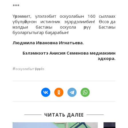
***
Үөрэммит, үлэлээбит оскуолабын 160 сыллаах
үбүлүөйүнэн истиҥник эҕэрдэлиибин! Өссө да
мэлдьи бастакы оскуола өрүү Бастакы
буоларгытыгар баҕарабын!
Людмила Ивановна Игнатьева.
Бэлэмнээтэ Анисия Семенова медиакиин
эдкора.
#
оскуолабыт үбүлүөйэ
ЧИТАТЬ ДАЛЕЕ