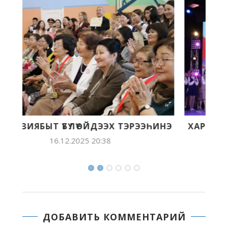
ИНЭ
ХАРАҔЫ УМАТАР, СҮРЭҔИ ҮӨРДЭР ҮБҮЛҮӨЙ
14.12.2025 20:41
ДОБАВИТЬ КОММЕНТАРИЙ