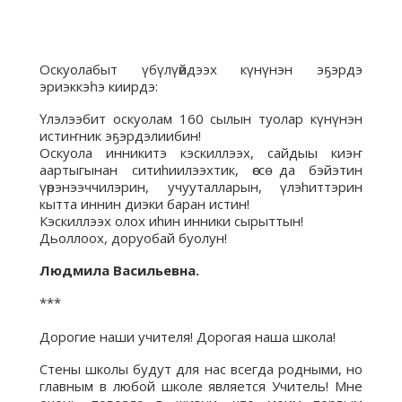
Оскуолабыт үбүлүөйдээх күнүнэн эҕэрдэ
эриэккэһэ киирдэ:
Үлэлээбит оскуолам 160 сылын туолар күнүнэн
истиҥник эҕэрдэлиибин!
Оскуола инникитэ кэскиллээх, сайдыы киэҥ
аартыгынан ситиhиилээхтик, өссө да бэйэтин
үөрэнээччилэрин, учууталларын, үлэhиттэрин
кытта иннин диэки баран истин!
Кэскиллээх олох иhин инники сырыттын!
Дьоллоох, доруобай буолун!
Людмила Васильевна.
***
Дорогие наши учителя! Дорогая наша школа!
Стены школы будут для нас всегда родными, но
главным в любой школе является Учитель! Мне