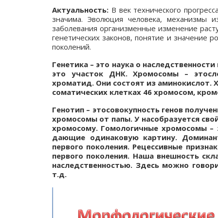
Актуальность:
В век технического прогресса
значима. Эволюция человека, механизмы 
заболевания организменные изменение расту
генетических законов, понятие и значение 
поколений.
Генетика – это наука о наследственности
это участок ДНК. Хромосомы – этосл
хроматид. Они состоят из аминокислот. 
соматических клетках 46 хромосом, кром
Генотип – этосовокупность генов получе
хромосомы от папы. У насобразуется сво
хромосому. Гомологичные хромосомы – 
дающие одинаковую картину. Доминан
первого поколения. Рецессивные призна
первого поколения. Наша внешность скл
наследственностью. Здесь можно говори
т.д.