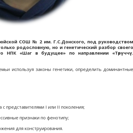
илюйской СОШ № 2 им. Г.С.Донского, под руководство
 только родословную, но и генетический разбор своег
го НПК «Шаг в будущее» по направлении «Төрүччү
семьи используя законы генетики, определить доминантны
с представителями I или II поколения;
ссивные признаки по фенотипу;
ожения для конструирования.