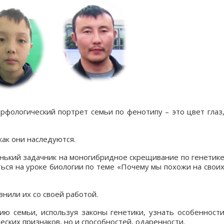
рфологический портрет семьи по фенотипу – это цвет глаз
как они наследуются.
енький задачник на моногибридное скрещивание по генетик
ться на уроке биологии по теме «Почему мы похожи на свои
нили их со своей работой.
ю семьи, используя законы генетики, узнать особенност
ских признаков, но и способностей, одаренности.