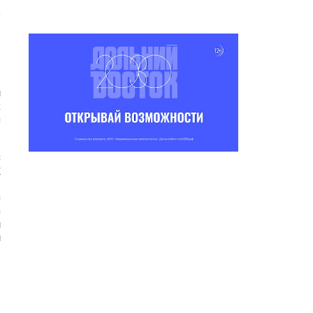
и
е
е
е
н
х
в
3
X
в
в
я
и