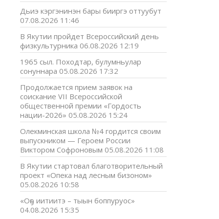
Дьиэ кэргэнинэн бары бииргэ оттуубут
07.08.2026 11:46
В Якутии пройдет Всероссийский день
физкультурника
06.08.2026 12:19
1965 сыл. Походтар, булумньулар
сонуннара
05.08.2026 17:32
Продолжается прием заявок на
соискание VII Всероссийской
общественной премии «Гордость
нации-2026»
05.08.2026 15:24
Олекминская школа №4 гордится своим
выпускником — Героем России
Виктором Софроновым
05.08.2026 11:08
В Якутии стартовал благотворительный
проект «Опека над лесным бизоном»
05.08.2026 10:58
«Оҕо иитиитэ – тыын боппуруос»
04.08.2026 15:35