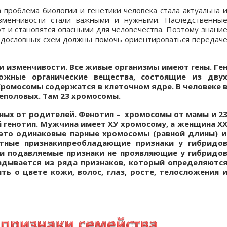
 проблема биологии и генетики человека стала актуальна 
изменчивости стали важными и нужными. Наследственны
т и становятся опасными для человечества. Поэтому знани
родословных схем должны помочь ориентироваться передач
 и изменчивости. Все живые организмы имеют гены. Ге
ожные органические вещества, состоящие из дву
Хромосомы содержатся в клеточном ядре. В человеке 
еполовых. Там 23 хромосомы.
нных от родителей. Фенотип – хромосомы от мамы и 2
й генотип. Мужчина имеет ХУ хромосому, а женщина
X
это одинаковые парные хромосомы (равной длины) и
тные признакипреобладающие признаки у гибридо
ки подавляемые признаки не проявляющие у гибридо
адывается из ряда признаков, который определяютс
ть о цвете кожи, волос, глаз, росте, телосложения 