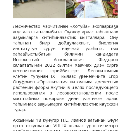
Лесничество чэрчитинэн «Хотуйа» экопааркаҕа
үгүс үлэ ыытыллыбыта. Оҕолор араас таһымнаах
ааҕыыларга ситиһиилээхтик кытталлара. Ону
таһынан биир дойдулаахпыт, биология
институтун сүрүн научнай үлэһитэ, тыа
хаһаайыстыбатын билимин кандидата
Иннокентий Апполлонович Федоров
салалтатынан 2022 сылтан Хааччах диэн сиргэ
лесопитомник тэрийбиттэрэ. Лесопитомник
үлэтин туһунан IX кылаас үөрэнээччитэ Егор
Онуфриев «Организация питомника древесных
растений флоры Якутии в целях последующего
использования в лесовосстановлении после
масштабных пожаров» диэн үлэтинэн араас
таһымнаах ааҕыыларга ситиһиилээхтик көмүскээн
турар.
Ахсынньы 18 күнүгэр Н.Е. Иванов аатынан Бөтүҥ
орто оскуолатын VIII-IX кылаас үөрэнээччилэрэ