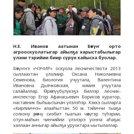
Н.Е. Иванов аатынан Бөтүҥ орто
агрооскуолатыгар айылҕа харыстабылыгар
үлэни тэрийии биир сүрүн хайысха буолар.
Бөтүҥҥэ «ЧЭЧИР» оскуола лесничествота 2013
сыллаахтан үлэлиир. Оксана Николаевна
Семенова, биология учуутала, Валентина
Ивановна Дьячковская, химия учуутала
салайаллар. Өрөспүүбүлүкэҕэ биллэр лесник-
инспектор Егор Афанасьевич Борисов куратор,
наставник быһыытынан үлэлэһэр. Кэккэ сылларга
«Кирпииччэ» алааһыттан 50 м. тэйиччи тыаҕа
солкону өрөөччү сиэбит тыатын чөлүгэр түһэрии,
отун-маһын чинчийии үлэлэрэ уонна аһаҕас
халлаан анныгар айылҕа уруоктара ыытылаллар.