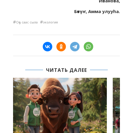
Иванова,
Бөтүҥ, Амма улууһа.
#
#
Оҕо саас сыла
экология
ЧИТАТЬ ДАЛЕЕ