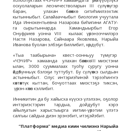
холбоһуктаах «ЧЭЧИР» хамаандата өрөспүүбүлүкэ
оскуолаларын лесничестволарын III сүлүөтүгэр
баран, улахан бөлөххө ситиһиилээхтик
кытынныбыт. Салайааччыбыт биология учуутала
Ида Иннокентьевна Назарова биһигини АГАТУ-
га сырытыннарда. Хамандыырбыт Егор
Онуфриев уонна VIII кылаас үөрэнээччилэрэ
Настя Назарова, Сайнаара Яковлева, Нарыйа
Иванова буолан элбэҕи биллибит, көрдүбүт.
«Тыа таабырына» квест-оонньуу түмүгэр
«ЧЭЧИР» хамаанда улахан бөлөххө III миэстэни
ылан, 3000 сууммалаах туоһу суругу уонна
өйдөбүнньүк бэлэҕи туттубут. Бу сүлүөккэ сылдьан
астынныбыт. Олус интэриэһинэй тэрээһиҥҥэ
көхтөөхтүк кыттан, бочуоттаах миэстэҕэ тиксэн,
үөрэн-көтөн кэллибит.
Инникитин да бу хайысха күүскэ үлэлээн, оҕолор
интэриэстэрин тардыа, дойдубут кэрэ
айылҕатын харыстыырга иитии-үөрэтии үлэтэ
салгыы сайдыа диэн эрэнэбит, итэҕэйэбит.
“Платформа” медиа киин чилиэнэ Нарыйа