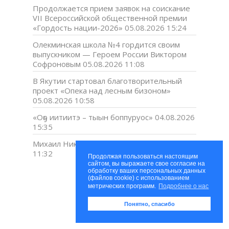
Продолжается прием заявок на соискание
VII Всероссийской общественной премии
«Гордость нации-2026»
05.08.2026 15:24
Олекминская школа №4 гордится своим
выпускником — Героем России Виктором
Софроновым
05.08.2026 11:08
В Якутии стартовал благотворительный
проект «Опека над лесным бизоном»
05.08.2026 10:58
«Оҕо иитиитэ – тыын боппуруос»
04.08.2026
15:35
Михаил Николаев оҕо сааһыттан
04.08.2026
11:32
Продолжая пользоваться настоящим
сайтом, вы выражаете свое согласие на
обработку ваших персональных данных
(файлов cookie) с использованием
метрических программ.
Подробнее о нас
КАЛЕНДАРЬ
Понятно, спасибо