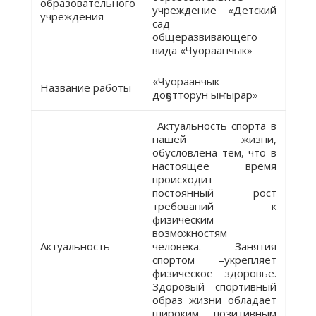
образовательного
учреждение «Детский
учреждения
сад
общеразвивающего
вида «Чуораанчык»
«Чуораанчык
Название работы
доҕотторун ыҥырар»
Актуальность спорта в
нашей жизни,
обусловлена тем, что в
настоящее время
происходит
постоянный рост
требований к
физическим
возможностям
Актуальность
человека. Занятия
спортом –укрепляет
физическое здоровье.
Здоровый спортивный
образ жизни обладает
широким позитивным