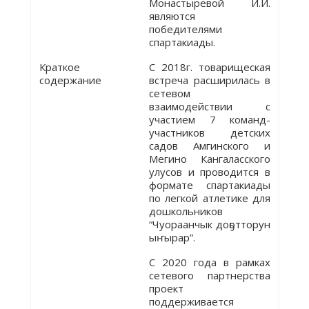
Монастыревой И.И.
являются
победителями
спартакиады.
Краткое
С 2018г. товарищеская
содержание
встреча расширилась в
сетевом
взаимодействии с
участием 7 команд-
участников детских
садов Амгинского и
Мегино Кангаласского
улусов и проводится в
формате спартакиады
по легкой атлетике для
дошкольников
“Чуораанчык доҕотторун
ыҥырар”.
С 2020 года в рамках
сетевого партнерства
проект
поддерживается