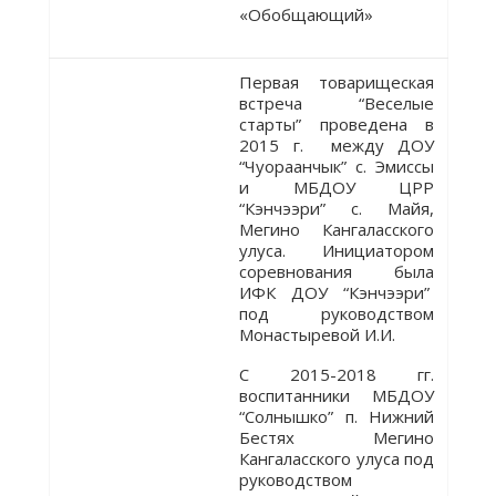
«Обобщающий»
Первая товарищеская
встреча “Веселые
старты” проведена в
2015 г. между ДОУ
“Чуораанчык” с. Эмиссы
и МБДОУ ЦРР
“Кэнчээри” с. Майя,
Мегино Кангаласского
улуса. Инициатором
соревнования была
ИФК ДОУ “Кэнчээри”
под руководством
Монастыревой И.И.
С 2015-2018 гг.
воспитанники МБДОУ
“Солнышко” п. Нижний
Бестях Мегино
Кангаласского улуса под
руководством