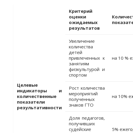
Критерий
оценки
Количес
ожидаемых
показат
результатов
Увеличение
количества
детей
привлеченных к
на 10 % 
занятиям
физкультурой и
спортом
Целевые
Рост количества
индикаторы и
мероприятий
количественные
на 10% е
полученных
показатели
знаков ГТО
результативности
Доля педагогов,
получивших
судейские
5% ежег