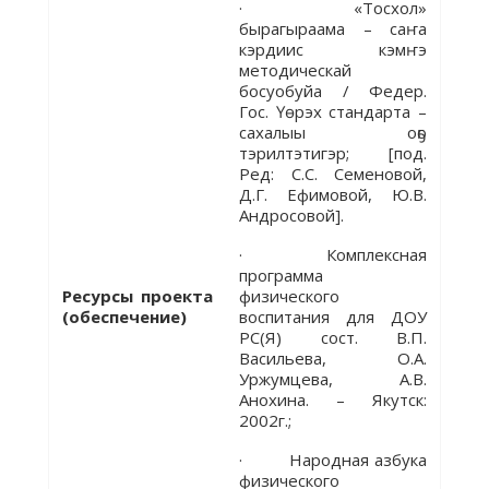
· «Тосхол»
бырагыраама – саҥа
кэрдиис кэмҥэ
методическай
босуобуйа / Федер.
Гос. Үѳрэх стандарта –
сахалыы оҕо
тэрилтэтигэр; [под.
Ред: С.С. Семеновой,
Д.Г. Ефимовой, Ю.В.
Андросовой].
· Комплексная
программа
Ресурсы проекта
физического
(обеспечение)
воспитания для ДОУ
РС(Я) сост. В.П.
Васильева, О.А.
Уржумцева, А.В.
Анохина. – Якутск:
2002г.;
· Народная азбука
физического