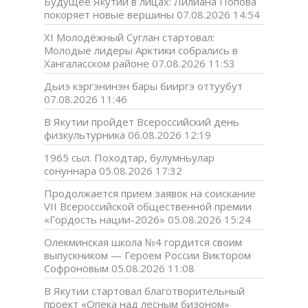
Будущее Якутии в лицах: Лилиана Попова
покоряет новые вершины
07.08.2026 14:54
XI Молодёжный Суглан стартовал:
Молодые лидеры Арктики собрались в
Хангаласском районе
07.08.2026 11:53
Дьиэ кэргэнинэн бары бииргэ оттуубут
07.08.2026 11:46
В Якутии пройдет Всероссийский день
физкультурника
06.08.2026 12:19
1965 сыл. Походтар, булумньулар
сонуннара
05.08.2026 17:32
Продолжается прием заявок на соискание
VII Всероссийской общественной премии
«Гордость нации-2026»
05.08.2026 15:24
Олекминская школа №4 гордится своим
выпускником — Героем России Виктором
Софроновым
05.08.2026 11:08
В Якутии стартовал благотворительный
проект «Опека над лесным бизоном»