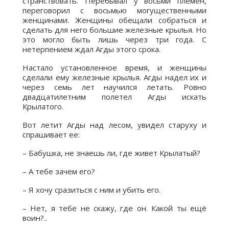
странствовать. Перебывал у восьми племён,
переговорил с восьмью могущественными
женщинами. Женщины обещали собраться и
сделать для него большие железные крылья. Но
это могло быть лишь через три года. С
нетерпением ждал Агды этого срока.
Настало установленное время, и женщины
сделали ему железные крылья. Агды надел их и
через семь лет научился летать. Ровно
двадцатилетним полетел Агды искать
Крылатого.
Вот летит Агды над лесом, увидел старуху и
спрашивает ее:
– Бабушка, не знаешь ли, где живет Крылатый?
– А тебе зачем его?
– Я хочу сразиться с ним и убить его.
– Нет, я тебе не скажу, где он. Какой ты ещё
воин?..