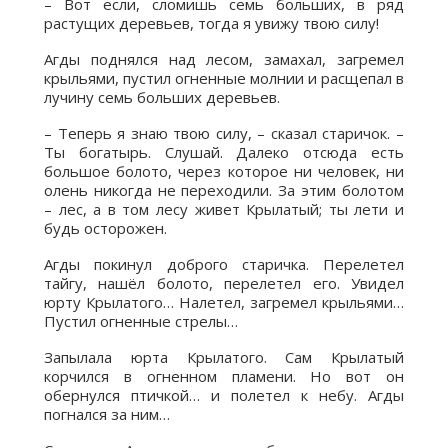
– Вот если, сломишь семь больших, в ряд
растущих деревьев, тогда я увижу твою силу!
Агды поднялся над лесом, замахал, загремел
крыльями, пустил огненные молнии и расщепал в
лучину семь больших деревьев.
– Теперь я знаю твою силу, – сказал старичок. –
Ты богатырь. Слушай. Далеко отсюда есть
большое болото, через которое ни человек, ни
олень никогда не переходили. За этим болотом
– лес, а в том лесу живет Крылатый; ты лети и
будь осторожен.
Агды покинул доброго старичка. Перелетел
тайгу, нашёл болото, перелетел его. Увидел
юрту Крылатого… Налетел, загремел крыльями…
Пустил огненные стрелы…
Запылала юрта Крылатого. Сам Крылатый
корчился в огненном пламени. Но вот он
обернулся птичкой… и полетел к небу. Агды
погнался за ним…