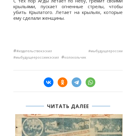
С тех пор Агды летает по небу, гремит своими
крыльями, пускает огненные стрелы, чтобы
убить Крылатого. Летает на крыльях, которые
ему сделали женщины.
#
#издательствокэскил #мыбудущеероссии
#
#мыбудущеероссиикэскил
колокольчик
ЧИТАТЬ ДАЛЕЕ