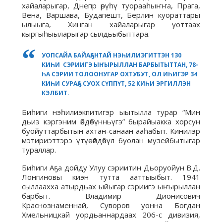
хайаларыгар, Днепр өрүһү туорааһыҥҥа, Прага,
Вена, Варшава, Будапешт, Берлин куораттары
ылыыга, Хинган хайаларыгар уоттаах
кыргыһыыларыгар сылдьыбыттара.
УОПСАЙА БАЙАҔАНТАЙ НЭҺИЛИЭГИТТЭН 130
КИҺИ СЭРИИГЭ ЫҤЫРЫЛЛАН БАРБЫТЫТТАН, 78-
ҺА СЭРИИ ТОЛООНУГАР ОХТУБУТ, ОЛ ИҺИГЭР 34
КИҺИ СУРАҔА СУОХ СҮППҮТ, 52 КИҺИ ЭРГИЛЛЭН
КЭЛБИТ.
Биһиги нэһилиэкпитигэр ыытылла турар “Мин
дьиэ кэргэним өйдөбүнньүгэ” бырайыакка хорсун
буойуттарбытын ахтан-санаан ааһабыт. Кинилэр
мэтириэттэрэ үтүө өйдөбүл буолан музейбытыгар
тураллар.
Биһиги Аҕа дойду Улуу сэриитин Дьоруойун В.Д.
Лонгиновы киэн тутта ааттыыбыт. 1941
сыллаахха атырдьах ыйыгар сэриигэ ыҥырыллан
барбыт. Владимир Дионисович
Краснознаменнай, Суворов уонна Богдан
Хмельницкай уордьаннардаах 206-с дивизия,