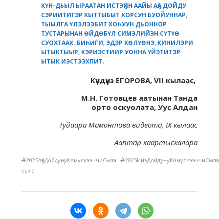
КҮН-ДЬЫЛ ЫРААТАН ИСТЭҔИН ААЙЫ АҔА ДОЙДУ
СЭРИИТИГЭР КЫТТЫБЫТ ХОРСУН БУОЙУННАР,
ТЫЫЛГА ҮЛЭЛЭЭБИТ ХОҺУУН ДЬОННОР
ТУСТАРЫНАН ӨЙДӨБҮЛ СИМЭЛИЙЭН СҮТҮӨ
СУОХТААХ. БИҺИГИ, ЭДЭР КӨЛҮӨНЭ, КИНИЛЭРИ
ЫТЫКТЫЫР, КЭРИЭСТИИР УОННА ҮЙЭТИТЭР
ЫТЫК ИЭСТЭЭХПИТ.
Күндүүнэ ЕГОРОВА, VII кылаас,
М.Н. Готовцев аатынан Танда
орто оскуолата, Уус Алдан
Туйаара
Мамонтова видеота,
IX
кылаас
Ааптар хаартыскалара
#
#
2025АҕаДойдунуКөмүскээччиСыла
2025ИйэДойдунуКөмүскээччиСыла
сыла