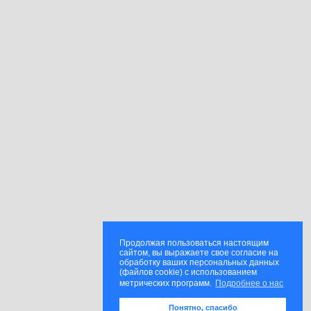
Продолжая пользоваться настоящим
сайтом, вы выражаете свое согласие на
обработку ваших персональных данных
(файлов cookie) с использованием
метрических программ.
Подробнее о нас
Понятно, спасибо