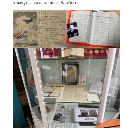
хомуурга ыҥырыллан барбыт.