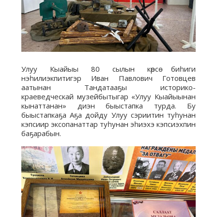
Улуу Кыайыы 80 сылын көрсө биһиги
нэһилиэкпитигэр Иван Павлович Готовцев
аатынан Тандатааҕы историко-
краеведческай музейбытыгар «Улуу Кыайыынан
кынаттанан» диэн быыстапка турда. Бу
быыстапкаҕа Аҕа дойду Улуу сэриитин туһунан
кэпсиир эксопанаттар туһунан эһиэхэ кэпсиэхпин
баҕарабын.