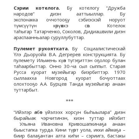
Сэрии котелога.
Бу котелогу “Дружба
народов” диэн ааттыыллар. Бу
экспонакка оччотооҕу сэбиэскэй норуот
түмсүүтүн көрүөххэ сөп. Котелок
таһыгар Татарченко, Соколов, Дидиашвили диэн
араспаанньалар суруллубуттар.
Пулемет рукоятката.
Бу Социалистическай
Үлэ Дьоруойа В.А. Дегререв конструкцията. Бу
пулемету Ильмень күөл түгэҕиттэн оҕолор булан
таһаарбыттар. Онно 30-ча сыл сыппыт. Старая
Русса куорат музейыгар биэрбиттэр. 1970
сыллаахха Новгород куорат бочуоттаах
олохтооҕо А.А. Бурцев Танда музейыгар анаан
туттарбыт.
***
“Ийэлэр өлбөт үйэлээх хорсун быһыылара” диэн
бырайыак чэрчитинэн, киэн туттар ийэбит
Ульяна Ивановна Кривошапкинаҕа анаан
быыстапка турда. Кини түөрт уола, икки аймаҕа –
биир балаҕантан алта киһи – сэриигэ, бастакы