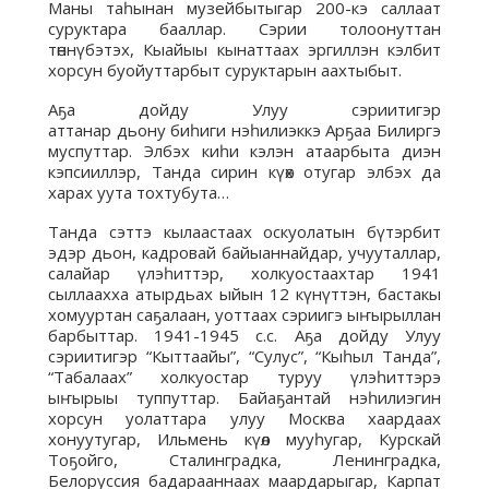
Маны таһынан музейбытыгар 200-кэ саллаат
суруктара бааллар. Сэрии толоонуттан
төннүбэтэх, Кыайыы кынаттаах эргиллэн кэлбит
хорсун буойуттарбыт суруктарын аахтыбыт.
Аҕа дойду Улуу сэриитигэр
аттанар дьону биһиги нэһилиэккэ Арҕаа Билиргэ
муспуттар. Элбэх киһи кэлэн атаарбыта диэн
кэпсииллэр, Танда сирин күөх отугар элбэх да
харах уута тохтубута…
Танда сэттэ кылаастаах оскуолатын бүтэрбит
эдэр дьон, кадровай байыаннайдар, учууталлар,
салайар үлэһиттэр, холкуостаахтар 1941
сыллаахха атырдьах ыйын 12 күнүттэн, бастакы
хомууртан саҕалаан, уоттаах сэриигэ ыҥырыллан
барбыттар. 1941-1945 с.с. Аҕа дойду Улуу
сэриитигэр “Кыттаайы”, “Сулус”, “Кыһыл Танда”,
“Табалаах” холкуостар туруу үлэһиттэрэ
ыҥырыы туппуттар. Байаҕантай нэһилиэгин
хорсун уолаттара улуу Москва хаардаах
хонуутугар, Ильмень күөл мууһугар, Курскай
Тоҕойго, Сталинградка, Ленинградка,
Белоруссия бадарааннаах маардарыгар, Карпат