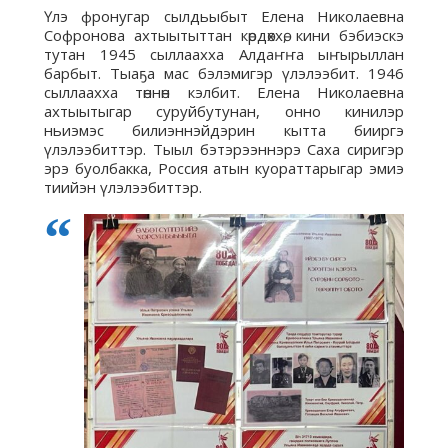
Үлэ фронугар сылдьыбыт Елена Николаевна
Софронова ахтыытыттан көрдөххө, кини бэбиэскэ
тутан 1945 сыллаахха Алдаҥҥа ыҥырыллан
барбыт. Тыаҕа мас бэлэмигэр үлэлээбит. 1946
сыллаахха төннөн кэлбит. Елена Николаевна
ахтыытыгар суруйбутунан, онно кинилэр
ньиэмэс билиэннэйдэрин кытта бииргэ
үлэлээбиттэр. Тыыл бэтэрээннэрэ Саха сиригэр
эрэ буолбакка, Россия атын куораттарыгар эмиэ
тиийэн үлэлээбиттэр.