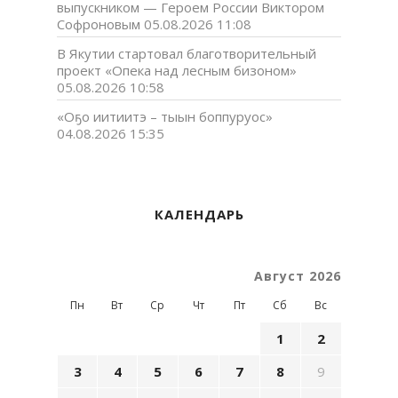
выпускником — Героем России Виктором
Софроновым
05.08.2026 11:08
В Якутии стартовал благотворительный
проект «Опека над лесным бизоном»
05.08.2026 10:58
«Оҕо иитиитэ – тыын боппуруос»
04.08.2026 15:35
КАЛЕНДАРЬ
Август 2026
Пн
Вт
Ср
Чт
Пт
Сб
Вс
1
2
3
4
5
6
7
8
9