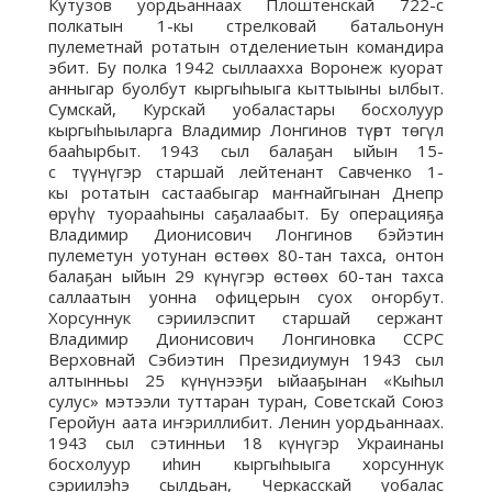
Кутузов уордьаннаах Плоштенскай 722-с
полкатын 1-кы стрелковай батальонун
пулеметнай ротатын отделениетын командира
эбит. Бу полка 1942 сыллаахха Воронеж куорат
анныгар буолбут кыргыhыыга кыттыыны ылбыт.
Сумскай, Курскай уобаластары босхолуур
кыргыhыыларга Владимир Лонгинов түөрт тѳгүл
бааhырбыт. 1943 сыл балаҕан ыйын 15-
с түүнүгэр старшай лейтенант Савченко 1-
кы ротатын састаабыгар маҥнайгынан Днепр
ѳрүһү туорааhыны саҕалаабыт. Бу операцияҕа
Владимир Дионисович Лонгинов бэйэтин
пулеметун уотунан ѳстѳѳх 80-тан тахса, онтон
балаҕан ыйын 29 күнүгэр ѳстѳѳх 60-тан тахса
саллаатын уонна офицерын суох оҥорбут.
Хорсуннук сэриилэспит старшай сержант
Владимир Дионисович Лонгиновка ССРС
Верховнай Сэбиэтин Президиумун 1943 сыл
алтынньы 25 күнүнээҕи ыйааҕынан «Кыhыл
сулус» мэтээли туттаран туран, Советскай Союз
Геройун аата иҥэриллибит. Ленин уордьаннаах.
1943 сыл сэтинньи 18 күнүгэр Украинаны
босхолуур иhин кыргыhыыга хорсуннук
сэриилэhэ сылдьан, Черкасскай уобалас