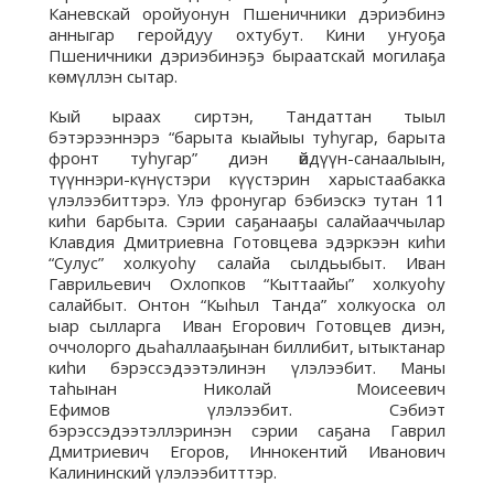
Каневскай оройуонун Пшеничники дэриэбинэ
анныгар геройдуу охтубут. Кини уҥуоҕа
Пшеничники дэриэбинэҕэ быраатскай могилаҕа
кѳмүллэн сытар.
Кый ыраах сиртэн, Тандаттан тыыл
бэтэрээннэрэ “барыта кыайыы туһугар, барыта
фронт туһугар” диэн өйдүүн-санаалыын,
түүннэри-күнүстэри күүстэрин харыстаабакка
үлэлээбиттэрэ. Үлэ фронугар бэбиэскэ тутан 11
киһи барбыта. Сэрии саҕанааҕы салайааччылар
Клавдия Дмитриевна Готовцева эдэркээн киһи
“Сулус” холкуоһу салайа сылдьыбыт. Иван
Гаврильевич Охлопков “Кыттаайы” холкуоһу
салайбыт. Онтон “Кыһыл Танда” холкуоска ол
ыар сылларга Иван Егорович Готовцев диэн,
оччолорго дьаһаллааҕынан биллибит, ытыктанар
киһи бэрэссэдээтэлинэн үлэлээбит. Маны
таһынан Николай Моисеевич
Ефимов үлэлээбит. Сэбиэт
бэрэссэдээтэллэринэн сэрии саҕана Гаврил
Дмитриевич Егоров, Иннокентий Иванович
Калининский үлэлээбитттэр.