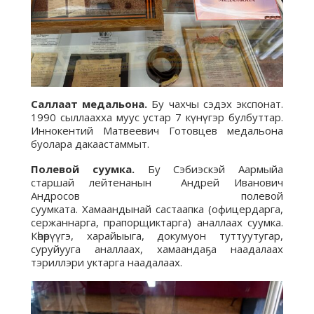
Саллаат
медальона.
Бу чахчы сэдэх экспонат.
1990 сыллаахха муус устар 7 күнүгэр булбуттар.
Иннокентий Матвеевич Готовцев медальона
буолара дакаастаммыт.
Полевой суумка.
Бу Сэбиэскэй Аармыйа
старшай лейтенанын Андрей Иванович
Андросов полевой
суумката. Хамаандынай састаапка (офицердарга,
сержаннарга, прапорщиктарга) аналлаах суумка.
Көһөрүүгэ, харайыыга, докумуон туттуутугар,
суруйууга аналлаах, хамаандаҕа наадалаах
тэриллэри уктарга наадалаах.