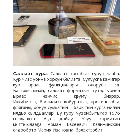
Саллаат кура.
Саллаат таҥаһын сүрүн чааһа.
Кур чиэс уонна хорсун бэлиэтэ. Сулууспа кэмигэр
кур араас функциялары толоруон сөп.
Бастакытынан, саллаат форматын тутар уонна
ыраас чэнчис көрүҥү биэрэр.
Иккиһинэн, бэстилиэт кобуратын, противогаһы,
фляганы, хонуу сумкатын – барытын курга иилэн
илдьэ сылдьаллар. Бу куру музейбытыгар 1976
сыллаахха Аҕа дойду Улуу сэриитин
кыттыылааҕа Роман Евсеевич Калининскай
огдообото Мария Ивановна бэлэхтээбит.