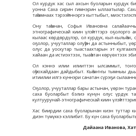
Ол курдук хас сыл ахсын буоларын курдук биһ
уонна Саха сирин гимнэрин ыллаатылар. Сах
таһымнаах тэрээһиннэргэ кыттыбыт, миэстэлэсп
Ону таһынан, Софья Ивановна салайаачч
этнографическай киин үлэһиттэрэ оҕолорго 
кылаас көрдөрдүлэр, ол курдук, кыл-кылыһах, 
оҕолор, учууталлар олуһун да астынныбыт, үөр
олус да уоскутар тыастаахтарын эт кулгаах
хайаан да истиэхтээх, тыаһатан көрүөхтээх эби
Ол кэннэ илии илииттэн ылсаммыт, тоҥоло
оһуохайдаан дайдыбыт. Кыһыҥҥы тымныы дьыб
итиилии илгэ күннэри санатан сүрэҕи сылааннь
Оҕолор, учууталлар бары астынан, үөрэн тура
саха буоларбыт бэлиэ күнүн олус үрдүк та
култуурунай-этнографическай киин үлэһиттэр
Хас биирдии саха буоларынан киэн туттар ки
диэн түмүккэ кэллибит. Бу күн саха буоларбыт
Дайаана Иванова, Ха