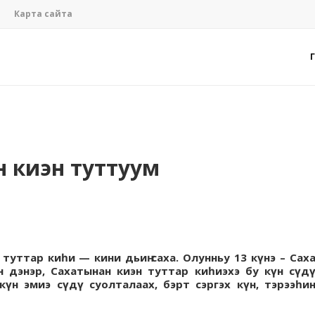
Карта сайта
 киэн туттуум
 туттар киһи — кини дьиҥ саха. Олунньу 13 күнэ – Сах
 дэнэр, Сахатынан киэн туттар киһиэхэ бу күн сүд
күн эмиэ сүдү суолталаах, бэрт сэргэх күн, тэрээһи