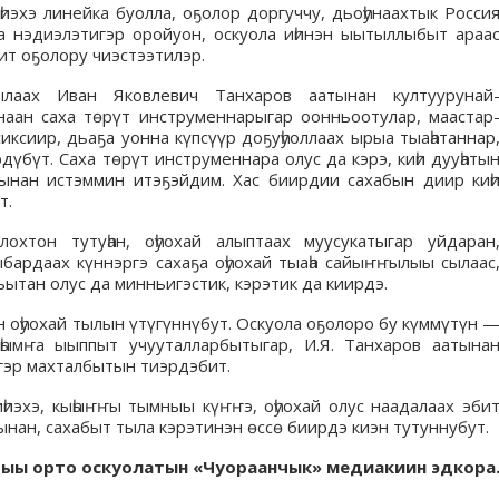
иэхэ линейка буолла, оҕолор доргуччу, дьоһунаахтык Росси
а нэдиэлэтигэр оройуон, оскуола иһинэн ыытыллыбыт араа
ит оҕолору чиэстээтилэр.
ылаах Иван Яковлевич Танхаров аатынан култуурунай
анаан саха төрүт инструменнарыгар оонньоотулар, маастар
сиксиир, дьаҕа уонна күпсүүр доҕуһуоллаах ырыа тыаһатаннар
дүбүт. Саха төрүт инструменнара олус да кэрэ, киһи дууһаты
пынан истэммин итэҕэйдим. Хас биирдии сахабын диир киһ
т.
хтон тутуһан, оһуохай алыптаах муусукатыгар уйдаран
ардаах күннэргэ сахаҕа оһуохай тыаһа сайыҥҥылыы сылаас
ытан олус да минньигэстик, кэрэтик да киирдэ.
н оһуохай тылын үтүгүннүбут. Оскуола оҕолоро бу күммүтүн 
һымҥа ыыппыт учууталларбытыгар, И.Я. Танхаров аатына
игэр махталбытын тиэрдэбит.
һиэхэ, кыһыҥҥы тымныы күҥҥэ, оһуохай олус наадалаах эби
ынан, сахабыт тыла кэрэтинэн өссө биирдэ киэн тутуннубут.
тыы орто оскуолатын «Чуораанчык» медиакиин эдкора