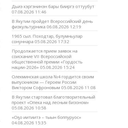
я
Дьиэ кэргэнинэн бары бииргэ оттуубут
с
07.08.2026 11:46
В Якутии пройдет Всероссийский день
-
физкультурника
06.08.2026 12:19
-
,
1965 сыл. Походтар, булумньулар
н
сонуннара
05.08.2026 17:32
и
Продолжается прием заявок на
соискание VII Всероссийской
,
общественной премии «Гордость
,
нации-2026»
05.08.2026 15:24
Олекминская школа №4 гордится своим
выпускником — Героем России
—
Виктором Софроновым
05.08.2026 11:08
н
В Якутии стартовал благотворительный
проект «Опека над лесным бизоном»
т
05.08.2026 10:58
«Оҕо иитиитэ – тыын боппуруос»
.
04.08.2026 15:35