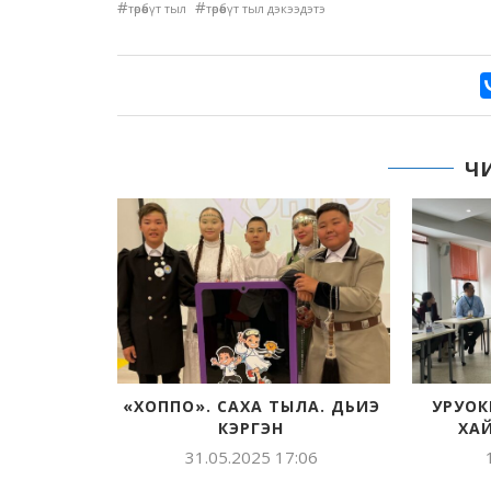
#
#
төрөөбүт тыл
төрөөбүт тыл дэкээдэтэ
Ч
УУЛАРА»:
«ХОППО». САХА ТЫЛА. ДЬИЭ
УРУОК
БЫТЫН
КЭРГЭН
ХА
СҮРҮН
31.05.2025 17:06
»