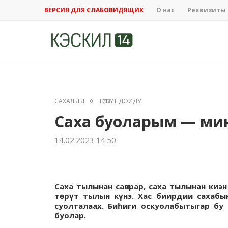
ВЕРСИЯ ДЛЯ СЛАБОВИДЯЩИХ
О нас
Реквизиты
САХАЛЫЫ
ТӨРӨӨБҮТ ДОЙДУ
Саха буоларым — мин
14.02.2023 14:50
Саха тылынан саҥарар, саха тылынан киэн
төрүт тылын күнэ. Хас биирдии сахабын
суолталаах. Биһиги оскуолабытыгар бу 
буолар.