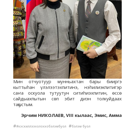
Мин отчуотуур мунньахтан бары бииргэ
кыттыһан үлэлээтэхпитинэ, нэһилиэкпитигэр
саҥа оскуола тутуутун ситиһиэхпитин, өссө
сайдыахпытын сөп эбит диэн толкуйдаах
таҕыстым.
Эрчим НИКОЛАЕВ,
VIII
кылаас, Эмис, Амма
#
#
#кэскиллээхолоххобэлэмбуол
бэлэм буол