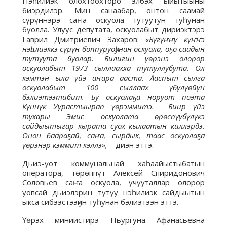
Нэһилиэк олохтоохторо элбэх ыйытыыны
биэрдилэр. Мин санаабар, онтон саамай
сүрүннэрэ саҥа оскуола тутуутун туһунан
буолла. Улуус депутата, оскуолабыт дириэктэрэ
Гаврил Дмитриевич Захаров:
«Бүгүҥҥү күҥҥэ
нэһилиэккэ сүрүн боппуруоһунан оскуола, оҕо саадын
тутуута буолар. Билигин үөрэнэ олорор
оскуолабыт 1973 сыллаахха тутуллубута. Ол
кэмтэн ыла үйэ аҥара ааста. Ааспыт сылга
оскуолабыт 100 сыллаах үбүлүөйүн
бэлиэтээтибит. Бу оскуолаҕа норуот поэта
Күннүк Уурастыырап үөрэммитэ. Биир үйэ
тухары Эмис оскуолата өрөспүүбүлүкэ
сайдыытыгар кырата суох кылаатын киллэрдэ.
Онон баараҕай, саҥа, сырдык, таас оскуолаҕа
үөрэнэр кэммит кэллэ»,
– диэн эттэ.
Дьиэ-уот коммунальнай хаһаайыстыбатын
оператора, төрөппүт Алексей Спиридонович
Соловьев саҥа оскуола, учууталлар олорор
уопсай дьиэлэрин тутуу нэһилиэк сайдыытын
ыкса сибээстээҕин туһунан бэлиэтээн эттэ.
Үөрэх миниистирэ Ньургуна Афанасьевна