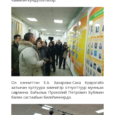
Ол кэнниттэн Е.А. Захарова-Саха Күөрэгэйэ
аатынан култуура киинигэр отчуоттуур мунньах
саҕаланна. Баһылык Прокопий Петрович Бубякин
бөлөх састаабын билиһиннэрдэ.