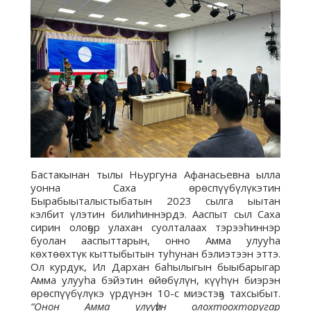
Бастакынан тылы Ньургуна Афанасьевна ылла
уонна Саха өрөспүүбүлүкэтин
Бырабыыталыстыбатын 2023 сылга ыытан
кэлбит үлэтин билиһиннэрдэ. Ааспыт сыл Саха
сирин олоҕор улахан суолталаах тэрээһиннэр
буолан ааспыттарын, онно Амма улууһа
көхтөөхтүк кыттыбытын туһунан бэлиэтээн эттэ.
Ол курдук, Ил Дархан баһылыгын быыбарыгар
Амма улууһа бэйэтин өйөбүлүн, күүһүн биэрэн
өрөспүүбүлүкэ үрдүнэн 10-с миэстэҕэ тахсыбыт.
“Онон Амма улууһун олохтоохторугар