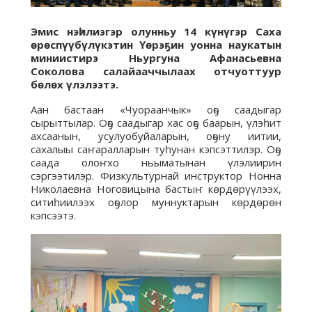
Эмис нэһилиэгэр олунньу 14 күнүгэр
Саха
өрөспүүбүлүкэтин Үөрэҕин уонна наукатын
миниистирэ Ньургуна Афанасьевна
Соколова салайааччылаах отчуоттуур
бөлөх үлэлээтэ.
Аан бастаан «Чуораанчык» оҕо саадыгар
сырыттылар. Оҕо саадыгар хас оҕо баарын, үлэһит
ахсаанын, усулуобуйаларын, оҕону иитии,
сахалыы саҥаралларын туһунан кэпсэттилэр. Оҕо
саада олоҥхо ньыматынан үлэлиирин
сэргээтилэр. Физкультурнай инструктор Нонна
Николаевна Ноговицына бастыҥ көрдөрүүлээх,
ситиһиилээх оҕолор муннуктарын көрдөрөн
кэпсээтэ.