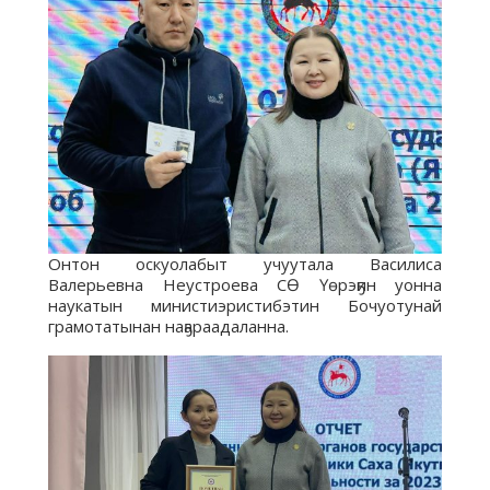
Онтон оскуолабыт учуутала Василиса
Валерьевна Неустроева СӨ Үөрэҕин уонна
наукатын министиэристибэтин Бочуотунай
грамотатынан наҕараадаланна.