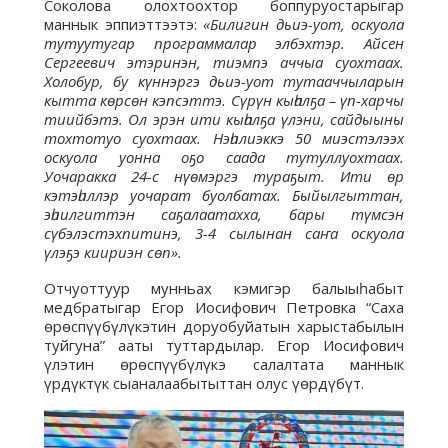
Соколова олохтоохтор боппуруостарыгар
маннык эппиэттээтэ:
«Билигин дьиэ-уот, оскуола
тутуутугар программалар элбэхтэр. Айсен
Сергеевич этэринэн, тиэмпэ аччыа суохтаах.
Холобур, бу күннэргэ дьиэ-уот тутааччыларын
кытта көрсөн кэпсэттэ. Сүрүн кыһалҕа – үп-харчы
тиийбэтэ. Ол эрэн ити кыһалҕа үлэни, сайдыыны
тохтотуо суохтаах. Нэһилиэккэ 50 миэстэлээх
оскуола уонна оҕо саада тутуллуохтаах.
Уочаракка 24-с нүөмэргэ тураҕыт. Ити өр
кэтэһиллэр уочарат буолбатах. Быйылгыттан,
эһиилгиттэн саҕалаатахха, бары түмсэн
сүбэлэстэхпитинэ, 3-4 сылынан саҥа оскуола
үлэҕэ киириэн сөп».
Отчуоттуур мунньах кэмигэр балыыһабыт
медбратыгар Егор Иосифович Петровка “Саха
өрөспүүбүлүкэтин доруобуйатын харыстабылын
туйгуна” ааты туттардылар. Егор Иосифович
үлэтин өрөспүүбүлүкэ салалтата маннык
үрдүктүк сыаналаабытыттан олус үөрдүбүт.