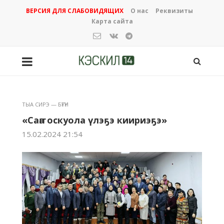
ВЕРСИЯ ДЛЯ СЛАБОВИДЯЩИХ
О нас
Реквизиты
Карта сайта
ТЫА СИРЭ — БҮГҮН
«Саҥа оскуола үлэҕэ киириэҕэ»
15.02.2024 21:54