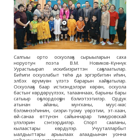
Салгыы орто оскуолаҕа сырыыларын саха
норуотун поэта В.М. Новиков-Күннүк
Уурастыырап искибиэриттэн саҕалаатылар.
Биһиги оскуолабыт төһө да эргэрбитин иһин,
элбэх өрүмүөн үлэтэ барарын хайҕаатылар.
Оскуолаҕа баар истиэндэлэри көрөн, оскуола
бастыҥ көрдөрүүлээх, талааннаах, барыны бары
сатыыр оҕолордооҕун бэлиэтээтилэр. Ордук
атынан айаны, муҥханы, муус-мас
бэлэмнээһинин, сиэри-туому үөрэтии, эт-хаан,
өй-санаа өттүнэн сайыннарар тимуровскай
үлэлэрин сэҥээрдилэр. Спорт сааланы,
кылаастары көрдүлэр. Учууталларбыт
ыалдьыттары арыылаах алаадьынан уонна
чэйинэн күндүлээтилэр.