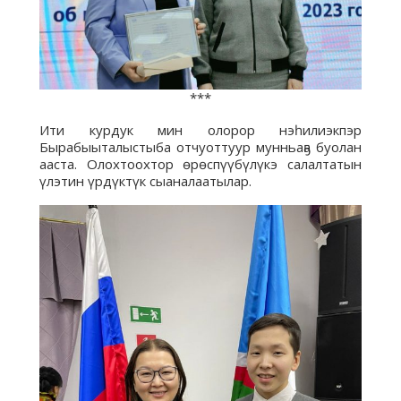
***
Ити курдук мин олорор нэһилиэкпэр
Бырабыыталыстыба отчуоттуур мунньаҕа буолан
ааста. Олохтоохтор өрөспүүбүлүкэ салалтатын
үлэтин үрдүктүк сыаналаатылар.