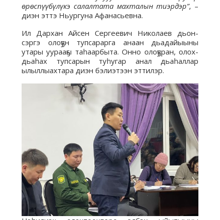
өрөспүүбүлүкэ салалтата махталын тиэрдэр”
, –
диэн эттэ Ньургуна Афанасьевна.
Ил Дархан Айсен Сергеевич Николаев дьон-
сэргэ олоҕун тупсарарга анаан дьадайыыны
утары уурааҕы таһаарбыта. Онно олоҕуран, олох-
дьаһах тупсарын туһугар анал дьаһаллар
ылыллыахтара диэн бэлиэтээн эттилэр.