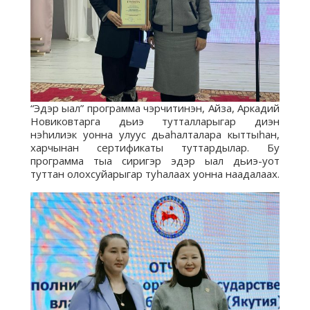
“Эдэр ыал” программа чэрчитинэн, Айза, Аркадий
Новиковтарга дьиэ тутталларыгар диэн
нэһилиэк уонна улуус дьаһалталара кыттыһан,
харчынан сертификаты туттардылар. Бу
программа тыа сиригэр эдэр ыал дьиэ-уот
туттан олохсуйарыгар туһалаах уонна наадалаах.