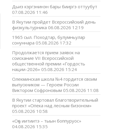
Дьиэ кэргэнинэн бары бииргэ оттуубут
07.08.2026 11:46
В Якутии пройдет Всероссийский день
физкультурника
06.08.2026 12:19
1965 сыл. Походтар, булумньулар
сонуннара
05.08.2026 17:32
Продолжается прием заявок на
соискание VII Всероссийской
общественной премии «Гордость
нации-2026»
05.08.2026 15:24
Олекминская школа №4 гордится своим
выпускником — Героем России
Виктором Софроновым
05.08.2026 11:08
В Якутии стартовал благотворительный
проект «Опека над лесным бизоном»
05.08.2026 10:58
«Оҕо иитиитэ – тыын боппуруос»
04.08.2026 15:35