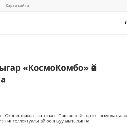
Карта сайта
ыгар «КосмоКомбо» өй
на
ич Оконешников аатынан Павловскай орто оскуолатыга
 диэн интеллектуальнай оонньуу ыытылынна.