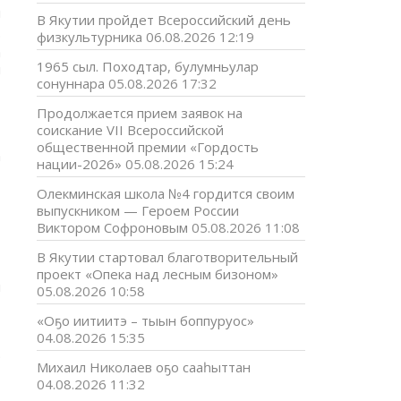
ы
В Якутии пройдет Всероссийский день
р
физкультурника
06.08.2026 12:19
а
1965 сыл. Походтар, булумньулар
ы
сонуннара
05.08.2026 17:32
Продолжается прием заявок на
соискание VII Всероссийской
общественной премии «Гордость
а
нации-2026»
05.08.2026 15:24
Олекминская школа №4 гордится своим
,
выпускником — Героем России
Виктором Софроновым
05.08.2026 11:08
В Якутии стартовал благотворительный
проект «Опека над лесным бизоном»
я
05.08.2026 10:58
«Оҕо иитиитэ – тыын боппуруос»
04.08.2026 15:35
.
Михаил Николаев оҕо сааһыттан
04.08.2026 11:32