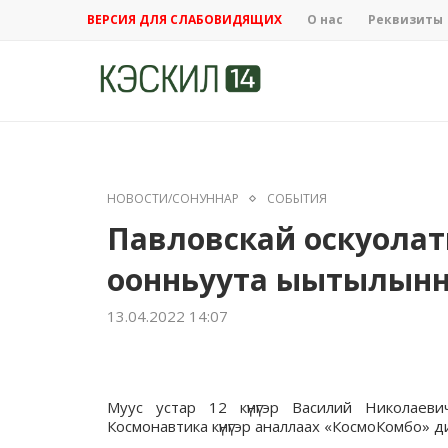
ВЕРСИЯ ДЛЯ СЛАБОВИДЯЩИХ
О нас
Реквизиты
НОВОСТИ/СОНУННАР
СОБЫТИЯ
Павловскай оскуолат
оонньуута ыытылын
13.04.2022 14:07
Муус устар 12 күнүгэр Василий Николаев
Космонавтика күнүгэр аналлаах «КосмоКомбо»