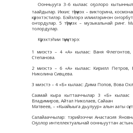
Оонньууга 3-6 кылаас оҕолоро кытынныла
таайдылар. Иккис түһүмэх – викторина, космон
күрэхтэстилэр. Бэйэлэрэ илиилэринэн оҥорбут 
оҥордулар. 5 түһүмэх – музыкальнай ринг.
толордулар.
Күрэхтэһии түмүктэрэ:
1 миэстэ – 4 «А» кылаас: Ваня Флегонтов
Степанова.
2 миэстэ – 6 «А» кылаас: Кирилл Петров, 
Николина Сивцева.
3 миэстэ – 4 «Б» кылаас: Дима Попов, Вова Ох
Саамай кыра кыттааччылар 3 «Б» кылаас 
Владимиров, Айтал Николаев, Сайаан
Матвеев, – «Кыайыыга дьулуур» алын ааты сүктү
Салайааччылар: тэрийээччи Анастасия Яновн
Оҕолор интеллектуальнай оонньууттан астына