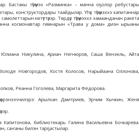
р. Бастакы түһүмэх «Разминка» – манна оҕолор ребустар
автары, конструктордары таайдылар. Үһүс түһүмэххэ капитанна
самолеттарын көтүттүлэр. Төрдүс түһүмэххэ хамаанданан ракет
 Манна космонавтар гимнарын «Трава у дома» диэн ырыан
, Юлиана Никулина, Ариан Негнюров, Саша Вензель, Айт
Володя Новгородов, Костя Колосов, Нарыйаана Оллонова
лопков, Реанна Гоголева, Маргарита Фёдорова.
үөрэнээччилэрэ: Арылхан Дмитриев, Эрчим Кычкин, Жен
лэр.
а Капитонова, библиотекарь Галина Васильевна Бочкарева
н, саҥаны билэн тарҕастылар.