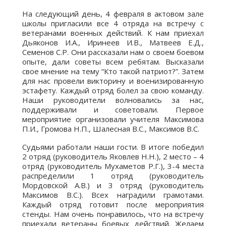
На следующий день, 4 февраля в актовом зале
школы пригласили все 4 отряда на встречу с
ветеранами военных действий. К нам приехал
Дьяконов И.А., Иринеев И.В., Матвеев Е.Д.,
Семенов С.Р. Они рассказали нам о своем боевом
опыте, дали советы всем ребятам. Высказали
свое мнение на тему “Кто такой патриот?”. Затем
для нас провели викторину и военизированную
эстафету. Каждый отряд болел за свою команду.
Наши руководители волновались за нас,
поддерживали и советовали. Первое
мероприятие организовали учителя Максимова
П.И., Громова Н.П., Шалесная В.С., Максимов В.С.
Судьями работали наши гости. В итоге победил
2 отряд (руководитель Яковлев Н.Н.), 2 место – 4
отряд (руководитель Мухаметов Р.Г.), 3-4 места
распределили 1 отряд (руководитель
Мордовской А.В.) и 3 отряд (руководитель
Максимов В.С.). Всех наградили грамотами.
Каждый отряд готовит после мероприятия
стенды. Нам очень понравилось, что на встречу
приехали ветераны боевых действий. Желаем