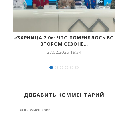
ТО ПОМЕНЯЛОСЬ ВО
СОСТОЯЛСЯ СМОТР ПЕС
ЕЗОНЕ...
ПАМЯТИ ВЫПУСКНИ
25 19:34
25.02.2025 11:0
ДОБАВИТЬ КОММЕНТАРИЙ