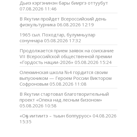
Дьиэ кэргэнинэн бары бииргэ оттуубут
07.08.2026 11:46
В Якутии пройдет Всероссийский день
физкультурника
06.08.2026 12:19
1965 сыл. Походтар, булумньулар
сонуннара
05.08.2026 17:32
Продолжается прием заявок на соискание
VII Всероссийской общественной премии
«Гордость нации-2026»
05.08.2026 15:24
Олекминская школа №4 гордится своим
выпускником — Героем России Виктором
Софроновым
05.08.2026 11:08
В Якутии стартовал благотворительный
проект «Опека над лесным бизоном»
05.08.2026 10:58
«Оҕо иитиитэ – тыын боппуруос»
04.08.2026
15:35