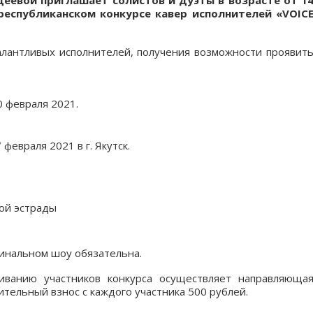
деевой приглашает солистов и дуэты в возрасте от 1
республиканском конкурсе кавер исполнителей «VOIC
лантливых исполнителей, получения возможности проявит
 февраля 2021.
февраля 2021 в г. Якутск.
ной эстрады
финальном шоу обязательна.
иванию участников конкурса осуществляет направляюща
ительный взнос с каждого участника 500 рублей.