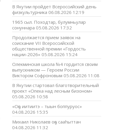
4
E
В Якутии пройдет Всероссийский день
физкультурника
06.08.2026 12:19
ь
1965 сыл. Походтар, булумньулар
сонуннара
05.08.2026 17:32
Продолжается прием заявок на
соискание VII Всероссийской
общественной премии «Гордость
нации-2026»
05.08.2026 15:24
Олекминская школа №4 гордится своим
выпускником — Героем России
Виктором Софроновым
05.08.2026 11:08
В Якутии стартовал благотворительный
проект «Опека над лесным бизоном»
05.08.2026 10:58
«Оҕо иитиитэ – тыын боппуруос»
04.08.2026 15:35
я
Михаил Николаев оҕо сааһыттан
04.08.2026 11:32