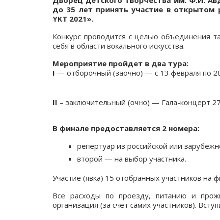
Дворец детского творчества им. Ф.И. Ав
до 35 лет принять участие в открытом 
YKT 2021».
Конкурс проводится с целью объединения та
себя в области вокального искусства.
Мероприятие пройдет в два тура:
I
— отборочный (заочно) — с 13 февраля по 20
II
– заключительный (очно) — Гала-концерт 27 
В финале предоставляется 2 номера:
репертуар из российской или зарубеж
второй — на выбор участника.
Участие (явка) 15 отобранных участников на 
Все расходы по проезду, питанию и прож
организация (за счёт самих участников).
Вступ