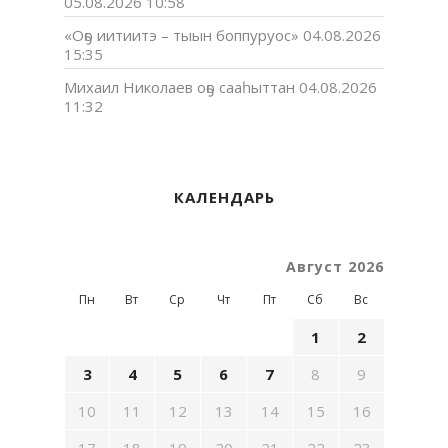
05.08.2026 10:58
«Оҕо иитиитэ – тыын боппуруос»
04.08.2026
15:35
Михаил Николаев оҕо сааһыттан
04.08.2026
11:32
КАЛЕНДАРЬ
Август 2026
Пн
Вт
Ср
Чт
Пт
Сб
Вс
1
2
3
4
5
6
7
8
9
10
11
12
13
14
15
16