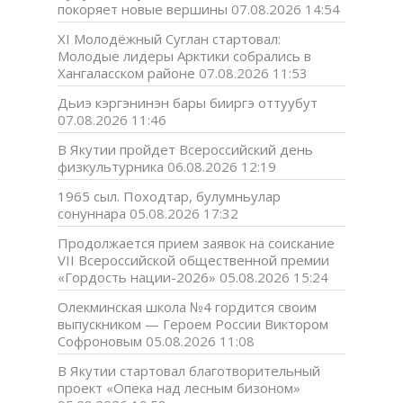
покоряет новые вершины
07.08.2026 14:54
XI Молодёжный Суглан стартовал:
Молодые лидеры Арктики собрались в
Хангаласском районе
07.08.2026 11:53
Дьиэ кэргэнинэн бары бииргэ оттуубут
07.08.2026 11:46
В Якутии пройдет Всероссийский день
физкультурника
06.08.2026 12:19
1965 сыл. Походтар, булумньулар
сонуннара
05.08.2026 17:32
Продолжается прием заявок на соискание
VII Всероссийской общественной премии
«Гордость нации-2026»
05.08.2026 15:24
Олекминская школа №4 гордится своим
выпускником — Героем России Виктором
Софроновым
05.08.2026 11:08
В Якутии стартовал благотворительный
проект «Опека над лесным бизоном»