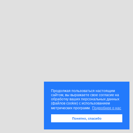
Продолжая пользоваться настоящим
сайтом, вы выражаете свое согласие на
обработку ваших персональных данных
(файлов cookie) с использованием
метрических программ.
Подробнее о нас
Понятно, спасибо