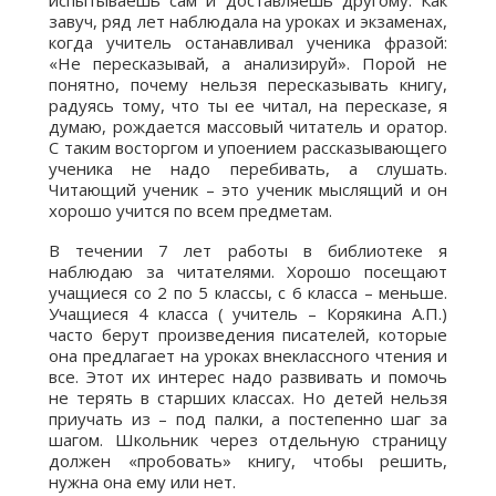
испытываешь сам и доставляешь другому. Как
завуч, ряд лет наблюдала на уроках и экзаменах,
когда учитель останавливал ученика фразой:
«Не пересказывай, а анализируй». Порой не
понятно, почему нельзя пересказывать книгу,
радуясь тому, что ты ее читал, на пересказе, я
думаю, рождается массовый читатель и оратор.
С таким восторгом и упоением рассказывающего
ученика не надо перебивать, а слушать.
Читающий ученик – это ученик мыслящий и он
хорошо учится по всем предметам.
В течении 7 лет работы в библиотеке я
наблюдаю за читателями. Хорошо посещают
учащиеся со 2 по 5 классы, с 6 класса – меньше.
Учащиеся 4 класса ( учитель – Корякина А.П.)
часто берут произведения писателей, которые
она предлагает на уроках внеклассного чтения и
все. Этот их интерес надо развивать и помочь
не терять в старших классах. Но детей нельзя
приучать из – под палки, а постепенно шаг за
шагом. Школьник через отдельную страницу
должен «пробовать» книгу, чтобы решить,
нужна она ему или нет.