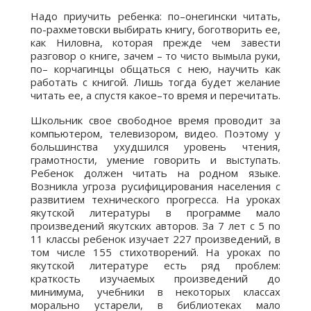
Надо приучить ребенка: по–онегински читать,
по-рахметовски выбирать книгу, боготворить ее,
как Ниловна, которая прежде чем завести
разговор о книге, зачем – то чисто вымыла руки,
по– корчагинцы общаться с нею, научить как
работать с книгой. Лишь тогда будет желание
читать ее, а спустя какое–то время и перечитать.
Школьник свое свободное время проводит за
компьютером, телевизором, видео. Поэтому у
большинства ухудшился уровень чтения,
грамотности, умение говорить и выступать.
Ребенок должен читать на родном языке.
Возникла угроза русифицирования населения с
развитием технического прогресса. На уроках
якутской литературы в программе мало
произведений якутских авторов. За 7 лет с 5 по
11 классы ребенок изучает 227 произведений, в
том числе 155 стихотворений. На уроках по
якутской литературе есть ряд проблем:
краткость изучаемых произведений до
минимума, учебники в некоторых классах
морально устарели, в библиотеках мало