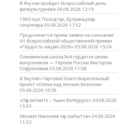
В Якутии пройдет Всероссийский день
физкультурника
06.08.2026 12:19
1965 сыл. Походтар, булумньулар
сонуннара
05.08.2026 17:32
Продолжается прием заявок на соискание
VII Всероссийской общественной премии
«Гордость нации-2026»
05.08.2026 15:24
Олекминская школа №4 гордится своим
выпускником — Героем России Виктором
Софроновым
05.08.2026 11:08
В Якутии стартовал благотворительный
проект «Опека над лесным бизоном»
05.08.2026 10:58
«Оҕо иитиитэ – тыын боппуруос»
04.08.2026
15:35
Михаил Николаев оҕо сааһыттан
04.08.2026
11:32