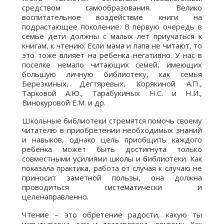
средством самообразования. Велико
воспитательное воздействие книги на
подрастающее поколение. В первую очередь в
семье дети должны с малых лет приучаться к
книгам, к чтению. Если мама и папа не читают, то
это тоже влияет на ребенка негативно. У нас в
поселке немало читающих семей, имеющих
большую личную библиотеку, как семья
Березкиных, Дегтяревых, Корякиной А.П.,
Тарковой А.Ю., Тарабукиных Н.С. и Н.И.,
Винокуровой Е.М. и др.
Школьные библиотеки стремятся помочь своему
читателю в приобретении необходимых знаний
и навыков, однако цель приобщить каждого
ребенка может быть достигнута только
совместными усилиями школы и библиотеки. Как
показала практика, работа от случая к случаю не
приносит заметной пользы, она должна
проводиться систематически и
целенаправленно.
Чтение – это обретение радости, какую ты