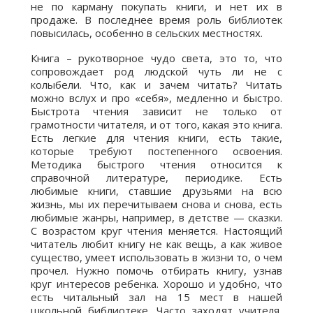
не по карману покупать книги, и нет их в
продаже. В последнее время роль библиотек
повысилась, особенно в сельских местностях.
Книга – рукотворное чудо света, это то, что
сопровождает род людской чуть ли не с
колыбели. Что, как и зачем читать? Читать
можно вслух и про «себя», медленно и быстро.
Быстрота чтения зависит не только от
грамотности читателя, и от того, какая это книга.
Есть легкие для чтения книги, есть такие,
которые требуют постепенного освоения.
Методика быстрого чтения относится к
справочной литературе, периодике. Есть
любимые книги, ставшие друзьями на всю
жизнь, мы их перечитываем снова и снова, есть
любимые жанры, например, в детстве — сказки.
С возрастом круг чтения меняется. Настоящий
читатель любит книгу не как вещь, а как живое
существо, умеет использовать в жизни то, о чем
прочел. Нужно помочь отбирать книгу, узнав
круг интересов ребенка. Хорошо и удобно, что
есть читальный зал на 15 мест в нашей
школьной библиотеке. Часто заходят учителя,