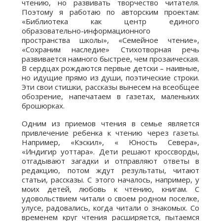
чтению, но развивать творчество читателя.
Поэтому я работаю по авторским проектам:
«Библиотека как центр единого
образовательно-информационного
пространства школы», «Семейное чтение»,
«Сохраним наследие» Стихотворная речь
развивается намного быстрее, чем прозаическая.
В сердцах рождаются первые детски – наивные,
но идущие прямо из души, поэтические строки.
Эти свои стишки, рассказы вынесем на всеобщее
обозрение, напечатаем в газетах, маленьких
брошюрках.
Одним из приемов чтения в семье является
привлечение ребенка к чтению через газеты.
Например, «Кэскил», « Юность Севера»,
«Индигир уоттара». Дети решают кроссворды,
отгадывают загадки и отправляют ответы в
редакцию, потом ждут результаты, читают
статьи, рассказы. С этого началось, например, у
моих детей, любовь к чтению, книгам. С
удовольствием читали о своем родном поселке,
улусе, радовались, когда читали о знакомых. Со
временем круг чтения расширяется, пытаемся