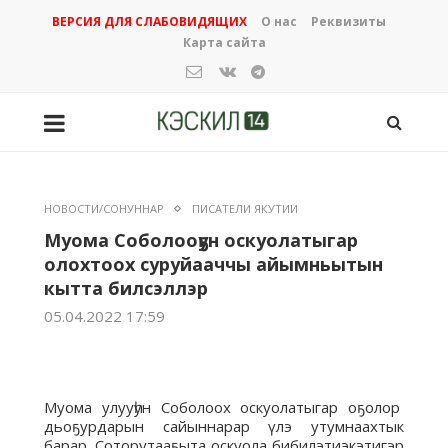
ВЕРСИЯ ДЛЯ СЛАБОВИДЯЩИХ
О нас
Реквизиты
Карта сайта
НОВОСТИ/СОНУННАР
ПИСАТЕЛИ ЯКУТИИ
Муома Соболооҕун оскуолатыгар
олохтоох суруйааччы айымньытын
кытта билсэллэр
05.04.2022 17:59
Муома улууһун Соболоох оскуолатыгар оҕолор
дьоҕурдарын сайыннарар үлэ утумнаахтык
барар. Соторутааҕыта оскуола бибилэтиэкэтигэр