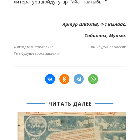
литература дойдутугар “айаннаатыбыт”.
Артур ШКУЛЕВ, 4-с кылаас.
Соболоох, Муома.
#
#издательствокэскил #мыбудущеероссии
#мыбудущеероссиикэскил
ЧИТАТЬ ДАЛЕЕ