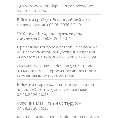
Дьиэ кэргэнинэн бары бииргэ оттуубут
07.08.2026 11:46
В Якутии пройдет Всероссийский день
физкультурника
06.08.2026 12:19
1965 сыл. Походтар, булумньулар
сонуннара
05.08.2026 17:32
Продолжается прием заявок на соискание
VII Всероссийской общественной премии
«Гордость нации-2026»
05.08.2026 15:24
Олекминская школа №4 гордится своим
выпускником — Героем России Виктором
Софроновым
05.08.2026 11:08
В Якутии стартовал благотворительный
проект «Опека над лесным бизоном»
05.08.2026 10:58
«Оҕо иитиитэ – тыын боппуруос»
04.08.2026 15:35
Михаил Николаев оҕо сааһыттан
04.08.2026