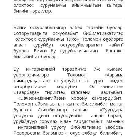
олохтоох суруйааччы айымньытын кытары
билиһиннэрдилэр.
Биһиги оскуолабытыгар элбэх тэрээһин буолар.
Соторутааҕыта оскуолабыт бибилэтиэкэтигэр
олохтоох суруйааччы Тихон Толомон оҕолорго
анаан суруйбут остуоруйаларынан «айан”
буолла. Биһиги бу суруйааччылыын бастакы
билсиһиибит буолар.
Бу интэриэһинэй тэрээһиҥҥэ 7-с кылаас
үөрэнээччилэрэ Толомон «Аарыма
кымырдаҕастар» остуоруйатынан урут видео
оҥорбуттарын көрдүбүт. Ол кэнниттэн
«Таарбаҕан тириитэ» кэпсээни аахтыбыт.
«Эһэчээн-мэнигийээн» хоһоону сэҥээрдибит.
Толомон айымньытын кытта билсиһиибит манан
бүппэтэ. Дьиэбитигэр салгыы «Туундара
үөрүүтэ» диэн остуоруйаны ааҕан баран,
уруһуйдуур сорудах ылан тарҕастыбыт. Маннык
интэриэһинэй уруогу бибилэтиэкэр Любовь
Реворьевна бэлэмнээн, олус элбэҕи биллибит,