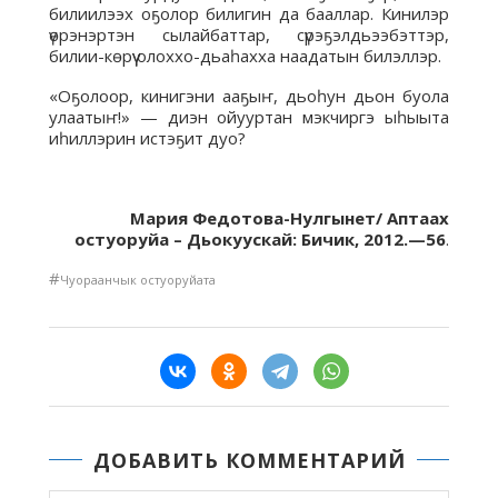
билиилээх оҕолор билигин да бааллар. Кинилэр
үөрэнэртэн сылайбаттар, сүрэҕэлдьээбэттэр,
билии-көрүү олоххо-дьаһахха наадатын билэллэр.
«Оҕолоор, кинигэни ааҕыҥ, дьоһун дьон буола
улаатыҥ!» — диэн ойууртан мэкчиргэ ыһыыта
иһиллэрин истэҕит дуо?
Мария Федотова-Нулгынет/ Аптаах
остуоруйа – Дьокуускай: Бичик, 2012.—56
.
#
Чуораанчык остуоруйата
ДОБАВИТЬ КОММЕНТАРИЙ