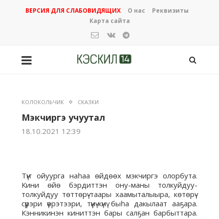
ВЕРСИЯ ДЛЯ СЛАБОВИДЯЩИХ
О нас
Реквизиты
Карта сайта
КОЛОКОЛЬЧИК
СКАЗКИ
Мэкчиргэ учуутал
18.10.2021 12:39
Түҥ ойуурга наһаа өйдөөх мэкчиргэ олорбута.
Кини өйө бэрдиттэн ону-маны толкуйдуу-
толкуйдуу төттөрү-таары хаамыталыыра, көтөрү-
сүүрэри үөрэтээри, түүнү-күнү быһа дакылаат ааҕара.
Кэнникинэн киниттэн бары салҕан барбыттара.