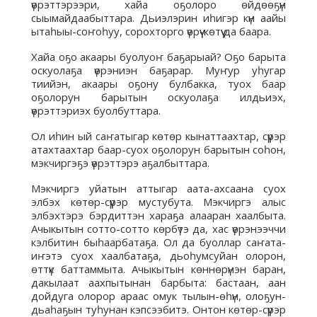
үөрэттэрээри, хайа оҕолоро өйдөөҕүн
сыымайдаабыттара. Дьиэлэрин иһигэр күн аайы
ытаһыы-соҥоһуу, сорохторго үөрүү-көтүү да баара.
Хайа оҕо акаары буолуоҥ баҕарыай? Оҕо барыта
оскуолаҕа үөрэниэн баҕарар. Муҥур уһугар
тиийэн, акаары оҕону булбакка, туох баар
оҕолорун барытын оскуолаҕа илдьиэх,
үөрэттэриэх буолбуттара.
Ол иһин ый саҥатыгар көтөр кынаттаахтар, сүүрэр
атахтаахтар баар-суох оҕолорун барытын соһон,
мэкчиргэҕэ үөрэттэрэ аҕалбыттара.
Мэкчиргэ уйатын аттыгар аата-ахсаана суох
элбэх көтөр-сүүрэр мустубута. Мэкчиргэ алыс
элбэхтэрэ бэрдиттэн хараҕа алааран хаалбыта.
Ачыкытын сотто-сотто көрбүтэ да, хас үөрэнээччи
кэлбитин быһаарбатаҕа. Ол да буоллар саҥата-
иҥэтэ суох хаалбатаҕа, дьоһумсуйан олорон,
өттүк баттаммыта. Ачыкытын көннөрүнэн баран,
дакылаат аахпытынан барбыта: бастаан, аан
дойдуга олорор араас омук тылын-өһүн, олоҕун-
дьаһаҕын туһунан кэпсээбитэ. Онтон көтөр-сүүрэр