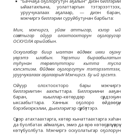
“Баччаҕа оҕолоргутун аҕалыҥ” диэн биллэрии
ыйаатахпына, уолаттаргын тэтэрээттээх,
уруучукалаах аҕалаар, — диэн баран,
мэкчиргэ биллэрии суруйбутунан барбыта:
Мин, мэкчиргэ, уйам аттыгар, кэлэр ый
саҥатыгар ойуур олохтоохторун оҕолоругар
ОСКУОЛА арыйабын
.
Оскуолабар биир ыалтан өйдөөх икки оҕону
үөрэтэ ылабын. Үөрэтии быраабылатын
туһунан төрөппүттэри кытта туспа
кэпсэтиэм. Өйдөөх оҕолоргутун тэтэрээттээх,
уруучукалаах аҕалаарыҥ!
Мэкчиргэ. Бу ый эргэтэ.
Ойуур олохтоохторо бары мэкчиргэ
биллэриитин аахпыттара. Биллэриини ааҕан
баран, кыыллар-көтөрдөр сүрдээҕин
ыксаабыттара. Ханнык оҕолоро өйдөөҕүн
бэрэбиэркэлии, дьиэлэригэр сүүрбүттэрэ.
Сүүрэр атахтаахтарга, көтөр кынаттаахтарга хаһан
да буолбатах аймалҕан, эмиэ да өрө көтөҕүллүү, үөрүү-
көтүү буолбута. Мэкчиргэ оскуолатыгар оҕолорун