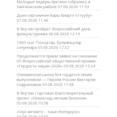
Молодые лидеры Арктики собрались в
Хангаласском районе
07.08.2026 11:53
Дьиэ кэргэнинэн бары бииргэ оттуубут
07.08.2026 11:46
В Якутии пройдет Всероссийский день
физкультурника
06.08.2026 12:19
1965 сыл. Походтар, булумньулар
сонуннара
05.08.2026 17:32
Продолжается прием заявок на соискание
VII Всероссийской общественной премии
«Гордость нации-2026»
05.08.2026 15:24
Олекминская школа №4 гордится своим
выпускником — Героем России Виктором
Софроновым
05.08.2026 11:08
В Якутии стартовал благотворительный
проект «Опека над лесным бизоном»
05.08.2026 10:58
«Оҕо иитиитэ – тыын боппуруос»
04.08.2026 15:35