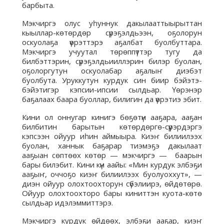
барбыта.
Мэкчиргэ олус уһуннук дакылааттыырыттан
кыыллар-көтөрдөр сүрэҕэлдьээн, оҕолорун
оскуолаҕа үөрэттэрэ аҕалбат буолбуттара.
Мэкчиргэ учуутал төрөппүттэр тугу да
билбэттэрин, сүрэҕэлдьииллэрин билэр буолан,
оҕолоргутун оскуолабар аҕалыҥ диэбэт
буолбута. Уруккутун курдук син биир бэйэтэ-
бэйэтигэр кэпсии-ипсии сылдьар. Үөрэнэр
баҕалаах баара буоллар, билигин да үөрэтиэ эбит.
Кини ол оннугар кинигэ бөҕөтүн ааҕара, ааҕан
билбитин барытын көтөрдөргө-сүүрэрдэргэ
кэпсээн ойуур иһин аймыыра. Киэҥ билиилээх
буолан, ханнык баҕарар тиэмэҕэ дакылаат
ааҕыан сөптөөх көтөр — мэкчиргэ — баарын
бары билэбит. Кини күн аайы: «Мин курдук элбэҕи
ааҕыҥ, оччоҕо киэҥ билиилээх буолуоххут», —
диэн ойуур олохтоохторун сүбэлиирэ, өйдөтөрө.
Ойуур олохтоохторо бары киниттэн куота-көтө
сылдьар идэлэммиттэрэ.
Мэкчиргэ курдук өйдөөх, элбэҕи ааҕар, киэҥ