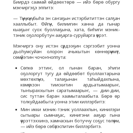
Биирдэ саамай өйдөөхтөрө — ийэ бөрө обургу
мэкчиргэҕэ эппитэ:
— Түүнү-күнү быһа эн саҥаҕын истэрбититтэн салҕан
хааллыбыт. Өйгүн, билиигин ханна да гынар
кыаҕыҥ суох буоллаҕына, хата, биһиги мэник-
тэник оҕолорбутун ааҕарга-суруйарга үөрэт.
Мэкчиргэ ону истэн сүрдээҕин сэргээбит уонна
дьоһумсуйан олорон ачыкытын көннөрүммүт,
сөмүйэтин чочоҥноппута:
Сөпкө эттиҥ, ол гынан баран, эһиги
оҕолоргут тугу да өйдөөбөт буоллахтарына
мөхтөхпүнэ, талаҕынан таһыйдахпына,
көмүскээн тиискитин ардьатымаарыҥ,
тыҥыраххытын саратымаарыҥ, — дии-дии,
сис туттан баран хаамыталаабыта. Бөрө өр
толкуйдаабыта уонна этии киллэрбитэ:
Мин икки мэник-тэник уоллаахпын, кинилэри
сытыары сымнаҕас, кинигэни ааҕар гына
үөрэттэххинэ, хамнаскын ботуччу соҕус төлүөм,
— ийэ бөрө сөбүлэспитин биллэрбитэ.