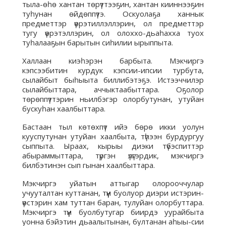
тыла-өһө хантан төрүттээҕин, хантан кииннээҕин
туһунан өйдөппүтэ. Оскуолаҕа ханнык
предметтэр үөрэтиллэллэрин, ол предметтэр
тугу үөрэтэллэрин, ол олоххо-дьаһахха туох
туһалааҕын барытын сиһилии ырыппыта.
Халлаан киэһэрэн барбыта. Мэкчиргэ
кэпсээбитин курдук кэпсии-ипсии турбута,
сылайбыт быһыыта биллибэтэҕэ. Истээччилэр
сылайбыттара, аччыктаабыттара. Оҕолор
төрөппүттэрин ньилбэгэр олорбутунан, утуйан
бускуһан хаалбыттара.
Бастаан тыл көтөхпүт ийэ бөрө икки уолун
кууспутунан утуйан хаалбыта, түһээн бурдургуу
сыппыта. Ыраах, кырыы диэки түбэспиттэр
абыраммыттара, түргэн үлүгэрдик, мэкчиргэ
билбэтинэн сып гынан хаалбыттара.
Мэкчиргэ уйатын аттыгар олорооччулар
учууталтан куттанан, түүн буолуор диэри истэрин-
үөстэрин хам туттан баран, тулуйан олорбуттара.
Мэкчиргэ түүн буолбутугар биирдэ уурайбыта
уонна бэйэтин дьаалытынан, бултанан аһыы-сии