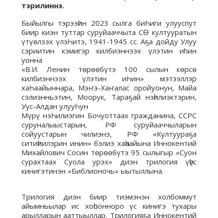
тэрилиннэ.
Быйылгы тэрээһин 2023 сылга биҺиги улууспут
биир киэн туттар суруйааччыта СӨ култууратын
үтүөлээх үлэҺитэ, 1941-1945 сс. Аҕа дойду Улуу
сэриитин кэмигэр килбиэннээх үлэтин иhин
уонна
«В.И. Ленин төрөөбүтэ 100 сылын көрсө
килбиэннээх үлэтин иҺин» мэтээллэр
хаҺаайыннара, Мэҥэ-Хаҥалас оройуонун, Майа
сэлиэнньэтин, Моорук, Тараҕай нэһилиэктэрин,
Уус-Алдан улууҺун
Мүрү нэҺилиэгин Бочуоттаах гражданина, ССРС
суруналыыстарын, РФ суруйааччыларын
сойуустарын чилиэнэ, РФ «Култуураҕа
ситиһиилэрин инин» бэлиэ хаһаайына Иннокентий
Михайлович Сосин төрөөбүтэ 95 сылыгыр «Суон
сурахтаах Суола урэх» диэн трилогия үһүс
кинигэтинэн «Библионочь» ыытыллына.
Трилогия диэн биир тиэмэнэн холбоммут
айымньылар ис хоһоонноро үс кинигэ тухары
арылларын ааттыыллар. Трилогияҕа Иннокентий