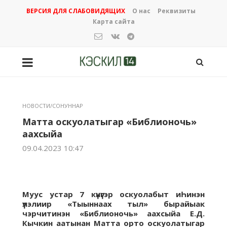
ВЕРСИЯ ДЛЯ СЛАБОВИДЯЩИХ
О нас
Реквизиты
Карта сайта
НОВОСТИ/СОНУННАР
Матта оскуолатыгар «Библионочь»
аахсыйа
09.04.2023 10:47
Муус устар 7 күнүгэр оскуолабыт иҺинэн
үлэлиир «Тыыннаах тыл» бырайыак
чэрчитинэн «Библионочь» аахсыйа Е.Д.
Кычкин аатынан Матта орто оскуолатыгар