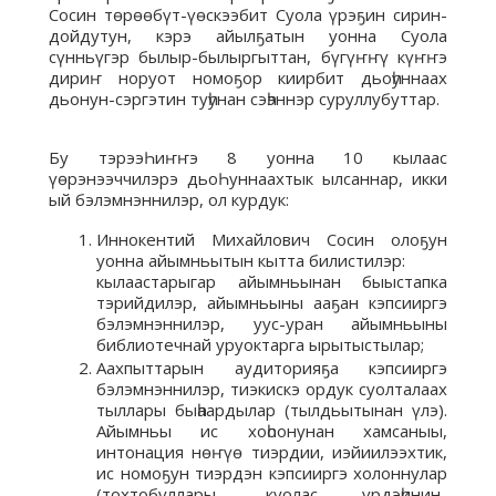
Сосин төрөөбүт-үөскээбит Суола үрэҕин сирин-
дойдутун, кэрэ айылҕатын уонна Суола
сүнньүгэр былыр-былыргыттан, бүгүҥҥү күҥҥэ
дириҥ норуот номоҕор киирбит дьоһуннаах
дьонун-сэргэтин туһунан сэһэннэр суруллубуттар.
Бу тэрээҺиҥҥэ 8 уонна 10 кылаас
үөрэнээччилэрэ дьоҺуннаахтык ылсаннар, икки
ый бэлэмнэннилэр, ол курдук:
Иннокентий Михайлович Сосин олоҕун
уонна айымньытын кытта билистилэр:
кылаастарыгар айымньынан быыстапка
тэрийдилэр, айымньыны ааҕан кэпсииргэ
бэлэмнэннилэр, уус-уран айымньыны
библиотечнай уруоктарга ырытыстылар;
Аахпыттарын аудиторияҕа кэпсииргэ
бэлэмнэннилэр, тиэкискэ ордук суолталаах
тыллары быһаардылар (тылдьытынан үлэ).
Айымньы ис хоһоонунан хамсаныы,
интонация нөҥүө тиэрдии, иэйиилээхтик,
ис номоҕун тиэрдэн кэпсииргэ холоннулар
(тохтобуллары, куолас үрдэһинин-