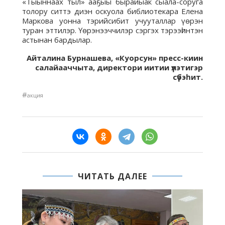
«Тыыннаах тыл» ааҕыы бырайыак сыала-соруга
толору ситтэ диэн оскуола библиотекара Елена
Маркова уонна тэрийсибит учууталлар үөрэн
туран эттилэр. Үөрэнээччилэр сэргэх тэрээһинтэн
астынан бардылар.
Айталина Бурнашева, «Куорсун» пресс-киин
салайааччыта, директори иитии үлэтигэр
сүбэһит.
#
акция
ЧИТАТЬ ДАЛЕЕ