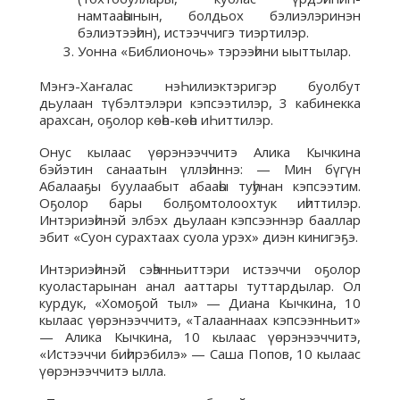
намтааһынын, болдьох бэлиэлэринэн
бэлиэтээһин), истээччигэ тиэртилэр.
Уонна «Библионочь» тэрээһини ыыттылар.
Мэҥэ-Хаҥалас нэҺилиэктэригэр буолбут
дьулаан түбэлтэлэри кэпсээтилэр, 3 кабинекка
арахсан, оҕолор көһө-көһө иҺиттилэр.
Онус кылаас үөрэнээччитэ Алика Кычкина
бэйэтин санаатын үллэһиннэ: — Мин бүгүн
Абалааҕы буулаабыт абааһы туһунан кэпсээтим.
Оҕолор бары болҕомтолоохтук иһиттилэр.
Интэриэһинэй элбэх дьулаан кэпсээннэр бааллар
эбит «Суон сурахтаах суола урэх» диэн кинигэҕэ.
Интэриэһинэй сэһэнньиттэри истээччи оҕолор
куоластарынан анал ааттары туттардылар. Ол
курдук, «Хомоҕой тыл» — Диана Кычкина, 10
кылаас үөрэнээччитэ, «Талааннаах кэпсээнньит»
— Алика Кычкина, 10 кылаас үөрэнээччитэ,
«Истээччи биһирэбилэ» — Саша Попов, 10 кылаас
үөрэнээччитэ ылла.