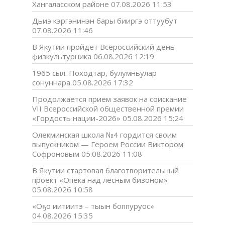
Хангаласском районе
07.08.2026 11:53
Дьиэ кэргэнинэн бары бииргэ оттуубут
07.08.2026 11:46
В Якутии пройдет Всероссийский день
физкультурника
06.08.2026 12:19
1965 сыл. Походтар, булумньулар
сонуннара
05.08.2026 17:32
Продолжается прием заявок на соискание
VII Всероссийской общественной премии
«Гордость нации-2026»
05.08.2026 15:24
Олекминская школа №4 гордится своим
выпускником — Героем России Виктором
Софроновым
05.08.2026 11:08
В Якутии стартовал благотворительный
проект «Опека над лесным бизоном»
05.08.2026 10:58
«Оҕо иитиитэ – тыын боппуруос»
04.08.2026 15:35