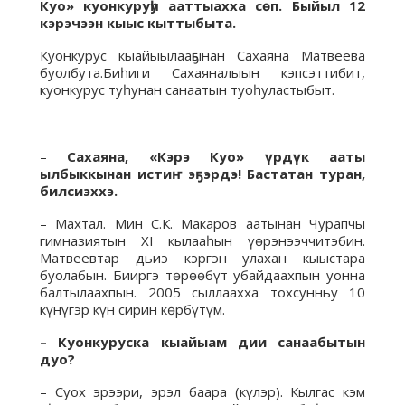
Куо» куонкуруһу ааттыахха сөп. Быйыл 12
кэрэчээн кыыс кыттыбыта.
Куонкурус кыайыылааҕынан Сахаяна Матвеева
буолбута.Биһиги Сахаяналыын кэпсэттибит,
куонкурус туһунан санаатын туоһуластыбыт.
–
Сахаяна, «Кэрэ Куо» үрдүк ааты
ылбыккынан истиҥ эҕэрдэ! Бастатан туран,
билсиэххэ.
– Махтал. Мин С.К. Макаров аатынан Чурапчы
гимназиятын XI кылааһын үөрэнээччитэбин.
Матвеевтар дьиэ кэргэн улахан кыыстара
буолабын. Бииргэ төрөөбүт убайдаахпын уонна
балтылаахпын. 2005 сыллаахха тохсунньу 10
күнүгэр күн сирин көрбүтүм.
– Куонкуруска кыайыам дии санаабытын
дуо?
– Суох эрээри, эрэл баара (күлэр). Кылгас кэм