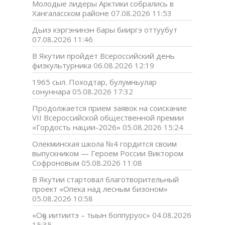
Молодые лидеры Арктики собрались в
Хангаласском районе
07.08.2026 11:53
Дьиэ кэргэнинэн бары бииргэ оттуубут
07.08.2026 11:46
В Якутии пройдет Всероссийский день
физкультурника
06.08.2026 12:19
1965 сыл. Походтар, булумньулар
сонуннара
05.08.2026 17:32
Продолжается прием заявок на соискание
VII Всероссийской общественной премии
«Гордость нации-2026»
05.08.2026 15:24
Олекминская школа №4 гордится своим
выпускником — Героем России Виктором
Софроновым
05.08.2026 11:08
В Якутии стартовал благотворительный
проект «Опека над лесным бизоном»
05.08.2026 10:58
«Оҕо иитиитэ – тыын боппуруос»
04.08.2026
15:35