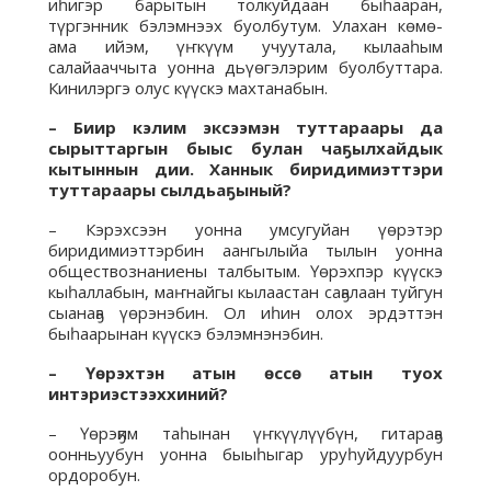
иһигэр барытын толкуйдаан быһааран,
түргэнник бэлэмнээх буолбутум. Улахан көмө-
ама ийэм, үҥкүүм учуутала, кылааһым
салайааччыта уонна дьүөгэлэрим буолбуттара.
Кинилэргэ олус күүскэ махтанабын.
– Биир кэлим эксээмэн туттараары да
сырыттаргын быыс булан чаҕылхайдык
кытыннын дии. Ханнык биридимиэттэри
туттараары сылдьаҕыный?
– Кэрэхсээн уонна умсугуйан үөрэтэр
биридимиэттэрбин аангылыйа тылын уонна
обществознаниены талбытым. Үөрэхпэр күүскэ
кыһаллабын, маҥнайгы кылаастан саҕалаан туйгун
сыанаҕа үөрэнэбин. Ол иһин олох эрдэттэн
быһаарынан күүскэ бэлэмнэнэбин.
– Үөрэхтэн атын өссө атын туох
интэриэстээххиний?
– Үөрэҕим таһынан үҥкүүлүүбүн, гитараҕа
оонньуубун уонна быыһыгар уруһуйдуурбун
ордоробун.