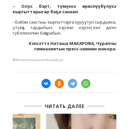
– Олус бэрт, түмүккэ өрөспүүбүлүкэ
кыргыттарыгар баҕа санааҥ.
–Бэйэм саастыы кыргыттарга куруутун сырдыкка,
үтүөҕэ тардыһыҥ, кэрэни кэрэхсээҥ диэн
сүбэлиэхпин баҕарабын.
Кэпсэттэ Наташа МАКАРОВА, Чурапчы
гимназиятын пресс-киинин юнкора.
#
#кэскиллээхолоххобэлэмбуол
ЧИТАТЬ ДАЛЕЕ