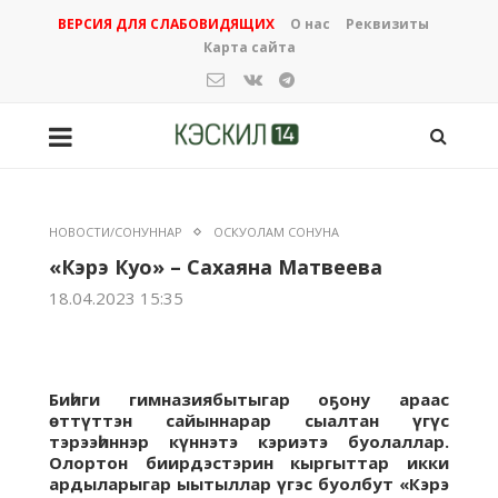
ВЕРСИЯ ДЛЯ СЛАБОВИДЯЩИХ
О нас
Реквизиты
Карта сайта
НОВОСТИ/СОНУННАР
ОСКУОЛАМ СОНУНА
«Кэрэ Куо» – Сахаяна Матвеева
18.04.2023 15:35
Биһиги гимназиябытыгар оҕону араас
өттүттэн сайыннарар сыалтан үгүс
тэрээһиннэр күннэтэ кэриэтэ буолаллар.
Олортон биирдэстэрин кыргыттар икки
ардыларыгар ыытыллар үгэс буолбут «Кэрэ