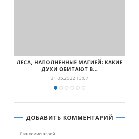
МАГИЕЙ: КАКИЕ
«ЮНОСТЬ СЕВЕРА: ARCTIC 
Т В...
УСТРАШАЮЩИЕ НА ВИД,
3:07
22.10.2021 15:00
ДОБАВИТЬ КОММЕНТАРИЙ