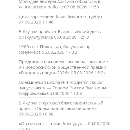
Молодые лидеры Арктики собрались в
Хангаласском районе
07.08.2026 11:53
Дьиэ кэргэнинэн бары бииргэ оттуубут
07.08.2026 11:46
В Якутии пройдет Всероссийский день
физкультурника
06.08.2026 12:19
1965 сыл. Походтар, булумньулар
сонуннара
05.08.2026 17:32
Продолжается прием заявок на соискание
VII Всероссийской общественной премии
«Гордость нации-2026»
05.08.2026 15:24
Олекминская школа №4 гордится своим
выпускником — Героем России Виктором
Софроновым
05.08.2026 11:08
В Якутии стартовал благотворительный
проект «Опека над лесным бизоном»
05.08.2026 10:58
«Оҕо иитиитэ – тыын боппуруос»
04.08.2026
15:35