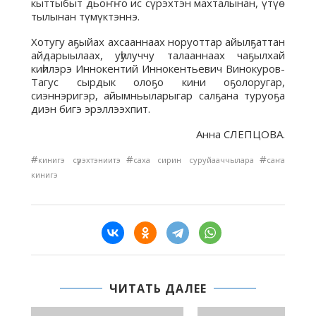
кыттыбыт дьоҥҥо ис сүрэхтэн махталынан, үтүө
тылынан түмүктэннэ.
Хотугу аҕыйах ахсааннаах норуоттар айылҕаттан
айдарыылаах, уһулуччу талааннаах чаҕылхай
киһилэрэ Иннокентий Иннокентьевич Винокуров-
Тагус сырдык олоҕо кини оҕолоругар,
сиэннэригэр, айымньыларыгар салҕана туруоҕа
диэн бигэ эрэллээхпит.
Анна СЛЕПЦОВА.
#
#
#
кинигэ сүрэхтэниитэ
саха сирин суруйааччылара
саҥа
кинигэ
ЧИТАТЬ ДАЛЕЕ