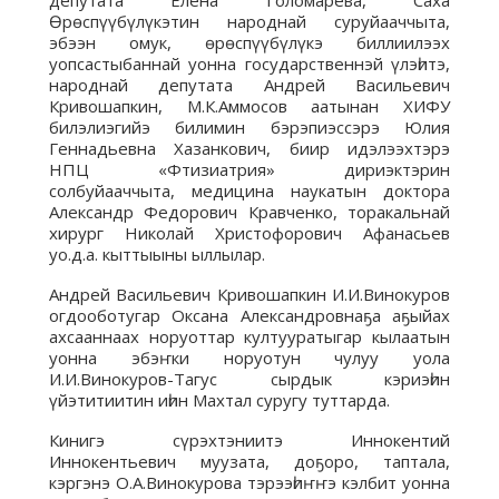
депутата Елена Голомарева, Саха
Өрөспүүбүлүкэтин народнай суруйааччыта,
эбээн омук, өрөспүүбүлүкэ биллиилээх
уопсастыбаннай уонна государственнэй үлэһитэ,
народнай депутата Андрей Васильевич
Кривошапкин, М.К.Аммосов аатынан ХИФУ
билэлиэгийэ билимин бэрэпиэссэрэ Юлия
Геннадьевна Хазанкович, биир идэлээхтэрэ
НПЦ «Фтизиатрия» дириэктэрин
солбуйааччыта, медицина наукатын доктора
Александр Федорович Кравченко, торакальнай
хирург Николай Христофорович Афанасьев
уо.д.а. кыттыыны ыллылар.
Андрей Васильевич Кривошапкин И.И.Винокуров
огдооботугар Оксана Александровнаҕа аҕыйах
ахсааннаах норуоттар култууратыгар кылаатын
уонна эбэҥки норуотун чулуу уола
И.И.Винокуров-Тагус сырдык кэриэһин
үйэтитиитин иһин Махтал суругу туттарда.
Кинигэ сүрэхтэниитэ Иннокентий
Иннокентьевич муузата, доҕоро, таптала,
кэргэнэ О.А.Винокурова тэрээһиҥҥэ кэлбит уонна