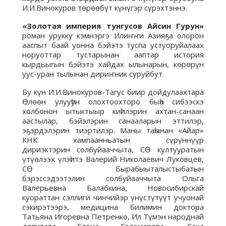
И.И.Винокуров төрөөбүт күнүгэр сүрэхтэннэ.
«Золотая империя тунгусов Айсин Гурун»
роман урукку кэмнэргэ Илиҥҥи Азияҕа олорон
ааспыт баай уонна бэйэтэ туспа устуоруйалаах
норуоттар тустарынан ааптар история
кырдьыгын бэйэтэ хайдах ылынарын, көрөрүн
уус-уран тылынан дириҥник суруйбут.
Бу күн И.И.Винокуров-Тагус биир дойдулаахтара
Өлөөн улууһун олохтоохторо быһа сибээскэ
холбонон ытыктыыр киһилэрин ахтан-санаан
аастылар, бэйэлэрин санааларын эттилэр,
эҕэрдэлэрин тиэртилэр. Маны таһынан «Айар»
КНК хампаанньатын сүрүннүүр
дириэктэрин солбуйааччыта, СӨ култууратын
үтүөлээх үлэһитэ Валерий Николаевич Луковцев,
СӨ Бырабыыталыстыбатын
бэрэссэдээтэлин солбуйааччыта Ольга
Валерьевна Балабкина, Новосибирскай
куораттан сэллиги чинчийэр үнүстүтүүт учуонай
сэкирэтээрэ, медицина билимин доктора
Татьяна Игоревна Петренко, Ил Түмэн народнай