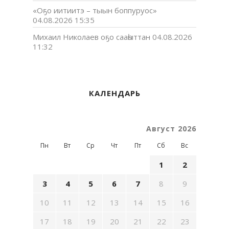
«Оҕо иитиитэ – тыын боппуруос»
04.08.2026 15:35
Михаил Николаев оҕо сааһыттан
04.08.2026
11:32
КАЛЕНДАРЬ
Август 2026
Пн
Вт
Ср
Чт
Пт
Сб
Вс
1
2
3
4
5
6
7
8
9
10
11
12
13
14
15
16
17
18
19
20
21
22
23