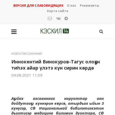
ВЕРСИЯ ДЛЯ СЛАБОВИДЯЩИХ
О нас
Реквизиты
Карта сайта
НОВОСТИ/СОНУННАР
Иннокентий Винокуров-Тагус олоҕун
тиһэх айар үлэтэ күн сирин көрдө
04.08.2021 11:39
Аҕыйах ахсааннаах норуоттар аан
дойдутааҕы күннэрин көрсө, атырдьах ыйын 3
күнүгэр, СӨ Национальнай бибилэтиэкэтин
дьиэтигэр медицина билимин дуоктара, СӨ