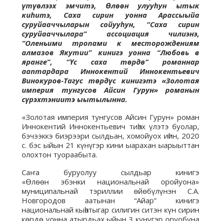
үтүөлээх эмчитэ, Өлөөн улууһун ытык
киһитэ, Саха сирин уонна Арассыыйа
суруйааччыларын сойууһун, “Саха сирин
суруйааччылара” ассоциация чилиэнэ,
“Оленьими тропами к месторождениям
алмазов Якутии” кинигэ уонна “Любовь в
яранге”, “Үс саха төрдө” романнар
ааптардара Иннокентий Иннокентьевич
Винокуров-Тагус төрдүс кинигэтэ «Золотая
империя тунгусов Айсин Гурун» романын
сүрэхтэниитэ ыытылынна.
«Золотая империя тунгусов Айсин Гурун» роман
Иннокентий Иннокентьевич тиһэх үлэтэ буолар,
бэчээккэ биэрээри сылдьан, хомойуох иһин, 2020
с. бэс ыйын 21 күнүгэр кини ыарахан ыарыыттан
олохтон туораабыта.
Саҥа буруолуу сылдьар кинигэ
«Өлөөн эбэнки национальнай оройуона»
муниципальнай тэриллии өйөбүлүнэн С.А.
Новгородов аатынан “Айар” кинигэ
национальнай кыһатыгар силигин ситэн күн сирин
көрдө уонна атырдьах ыйын 3 күнүгэр оруобуна