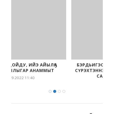
А
БЭРДЬИГЭСТЭЭХХЭ АУДИО-КИНИГЭ
СҮРЭХТЭННЭ. QR-КУОДУНАН КИИРЭН
САҤА КИНИГЭНИ...
19.08.2022 10:33