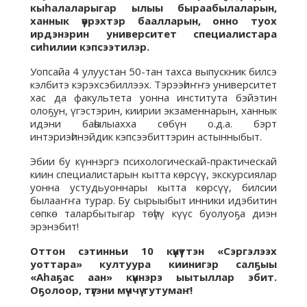
кыһалаларыгар ылыы быраабылаларын,
ханнык үөрэхтэр баалларын, онно туох
ирдэнэрин университет специалистара
сиһилии кэпсээтилэр.
Уопсайа 4 улуустан 50-тан тахса выпускник билсэ
кэлбитэ кэрэхсэбиллээх. Тэрээһиҥҥэ университет
хас да факультета уонна института бэйэтин
олоҕун, үгэстэрин, киирии экзаменнарын, ханнык
идэни баһылыахха сөбүн о.д.а. бэрт
интэриэһинэйдик кэпсээбиттэрин астынныбыт.
Эбии бу күннэргэ психологическай-практическай
киин специалистарын кытта көрсүү, экскурсиялар
уонна устудьуоннары кытта көрсүү, билсии
былааҥҥа турар. Бу сырыыбыт инники идэбитин
сөпкө таларбытыгар төһүү күүс буолуоҕа диэн
эрэнэбит!
Оттон сэтинньи 10 күнүттэн «Сэргэлээх
уоттара» култуура киинигэр салҕыы
«Аһаҕас аан» күннэрэ ыытыллар эбит.
Оҕолоор, түгэни мүччү тутумаҥ!