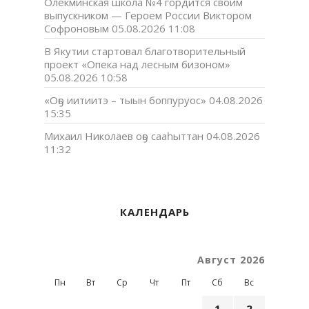
Олекминская школа №4 гордится своим
выпускником — Героем России Виктором
Софроновым
05.08.2026 11:08
В Якутии стартовал благотворительный
проект «Опека над лесным бизоном»
05.08.2026 10:58
«Оҕо иитиитэ – тыын боппуруос»
04.08.2026
15:35
Михаил Николаев оҕо сааһыттан
04.08.2026
11:32
КАЛЕНДАРЬ
Август 2026
Пн
Вт
Ср
Чт
Пт
Сб
Вс
1
2