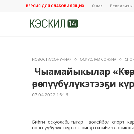
ВЕРСИЯ ДЛЯ СЛАБОВИДЯЩИХ
О нас
Реквизиты
НОВОСТИ/СОНУННАР
ОСКУОЛАМ СОНУНА
СПО
Чыамайыкылар «Көтөр
өрөспүүбүлүкэтээҕи к
07.04.2022 15:16
Биһиги оскуолабытыгар волейбол спорт көр
өрөспүүбүлүкэ күрэхтэригэр ситиһиилээхтик кы