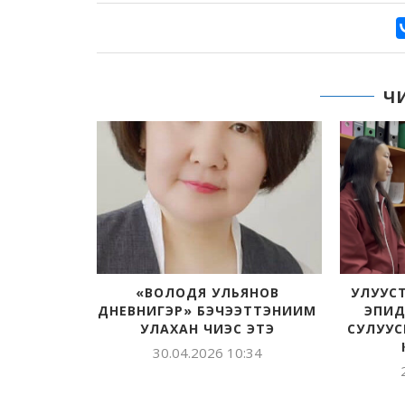
Ч
УБАТ УОТ
НА
:43
«ВОЛОДЯ УЛЬЯНОВ
УЛУУС
ДНЕВНИГЭР» БЭЧЭЭТТЭНИИМ
ЭПИД
УЛАХАН ЧИЭС ЭТЭ
СУЛУУС
30.04.2026 10:34