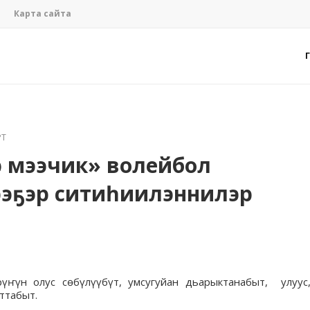
Карта сайта
РТ
 мээчик» волейбол
үрэҕэр ситиһиилэннилэр
үҥүн олус сөбүлүүбүт, умсугуйан дьарыктанабыт, улуус
ттабыт.