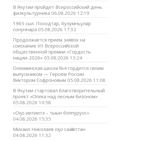
В Якутии пройдет Всероссийский день
ы
физкультурника
06.08.2026 12:19
л
1965 сыл. Походтар, булумньулар
сонуннара
05.08.2026 17:32
э
Продолжается прием заявок на
3
соискание VII Всероссийской
общественной премии «Гордость
а
нации-2026»
05.08.2026 15:24
Олекминская школа №4 гордится своим
а
выпускником — Героем России
Виктором Софроновым
05.08.2026 11:08
-
В Якутии стартовал благотворительный
проект «Опека над лесным бизоном»
05.08.2026 10:58
«Оҕо иитиитэ – тыын боппуруос»
04.08.2026 15:35
Михаил Николаев оҕо сааһыттан
04.08.2026 11:32