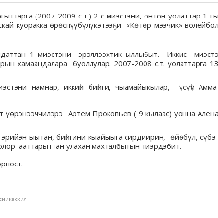
ыттарга (2007-2009 с.т.) 2-с миэстэни, онтон уолаттар 1-г
кай куоракка өрөспүүбүлүкэтээҕи «Көтөр мээчик» волейбо
андаттан 1 миэстэни эрэллээхтик ыллыбыт. Иккис миэст
рын хамаандалара буоллулар. 2007-2008 с.т. уолаттарга 1
эстэни намнар, иккиһи биһиги, чыамайыкылар, үсүһү Амм
т үөрэнээччилэрэ Артем Прокопьев ( 9 кылаас) уонна Ален
эрийэн ыытан, биһигини кыайыыга сирдиирин, өйөбүл, сүбэ
ҕолор ааттарыттан улахан махталбытын тиэрдэбит.
орпост.
сиикэскил