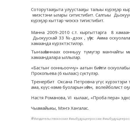
Соторутааҕыта улуустааҕы талыы күрэҕэр кырг
миэстэни ылары ситистибит. Салгыы Дьокуус
күрэҕэр кыттар чиэскэ тигистибит.
Манна 2009-2010 с.т. кыргыттарга 8 хама
Дьокуускай 33 №-дээх , үһүс Амма оскуолала
хамаанда күрэхтэстилэр.
Тыҥааһыннаах оонньуу түмүгэр маҥнайгы ми
хамаандалара ыллылар.
«Бастыҥ оонньооччу» аатын биһиги оскуолабы
Прокопьева (6 кылаас) сүктүлэр.
Тренербит Оксана Петровна үгүс күрэхтэри т
ама, күүс-көмө буоларын иһин, волейболист о
Настя Романова, VI кылаас, «Проба пера» эдк
Чыамайыкы, Мэҥэ Хаҥалас.
#
#издательствокэскил #мыбудущеероссии #мыбудущеерос