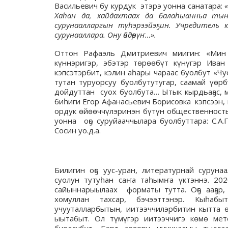
Васильевич бу курдук этэрэ уонна санатара:
Хаһан да, хайдахтаах да балаһыанньа тыҥа
сурунаалларгын түһэрээйэҕин. Учредитель к
сурунааллара. Ону өйдөөрүҥ…».
Оттон Рафаэль Дмитриевич миигин: «Мин 
күннэригэр, эбэтэр төрөөбүт күнүгэр Ива
кэпсэтэрбит, кэлин аһары чараас буолбут «
тутан туруорсуу буолбутутугар, саамай үөр
дойдуттан суох буолбута… Ытык кырдьаҕас, 
биһиги Егор Афанасьевич Борисовка кэпсээн,
ордук өйөөччүлэринэн бүтүн общественность
уонна оҕо суруйааччылара буолбуттара: С.А.П
Сосин уо.д.а.
Билигин оҕо уус-уран, литературнай суруна
суолун тутуһан саҥа таһымҥа үктэннэ. 20
сайыннарыылаах форматы тутта. Оҕо ааҕар, 
хомуллан тахсар, бэчээттэнэр. Кыһабыт
учууталларбытын, иитээччилэрбитин кытта ө
ыытабыт. Ол түмүгэр иитээччигэ көмө ме