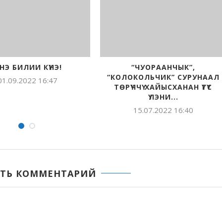
“ЧУОРААНЧЫК”,
«ЧУОРААНЧЫК» 35 СЫЛА: О
КОЛОКОЛЬЧИК” 35
КУМААҔЫ КУУКУЛА НӨҤҮӨ..
ЫЛЛАРЫГАР САҤА
15.07.2022 16:24
ЬОРУОЙДАННЫЛАР
15.07.2022 16:34
ТЬ КОММЕНТАРИЙ