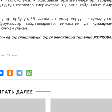
х «Колокольчик+» Арассыыйа эрэгийиэннэригэр тарҕана
утуутун каталогар киириэхтээх. Бу эмиэ сайдыыбыт бии
 доҕотторбутун, 35 сааспытын туолар үөрүүлээх күммүтүнэ
 Сурунааллар сайдыыларыгар, инникитин да кумааҕына
 сүҥкэн улахан.
+» оҕо сурунаалларын сүрүн редактора Татьяна ЖИРКОВА
чык 35 сыла
ИТАТЬ ДАЛЕЕ