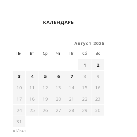
.
н
о
КАЛЕНДАРЬ
р
н
ы
Август 2026
у
Пн
Вт
Ср
Чт
Пт
Сб
Вс
о
и
1
2
р
.
3
4
5
6
7
8
9
10
11
12
13
14
15
16
17
18
19
20
21
22
23
ы
,
24
25
26
27
28
29
30
э
,
31
н
« Июл
р