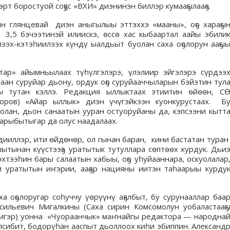
эрт боростуой соҕус «ВХИ» диэнинэн биллэр кумааҕылааҕа.
ин глянцевай диэн аныгылыы эттэххэ «мааны», оҕо хараҕы
 3,5 бэчээтинэй илиискэ, өссө хас кыбаартал аайы эбили
ээх-кэтэһиилээх күндү ыалдьыт буолан саха оҕолорун ааҕы
тар» айымньылаах түһүлгэлэрэ, үлэлиир эйгэлэрэ сүрдээ
наан суруйар дьону, ордук оҕо суруйааччыларын бэйэтин тул
ы тутан кэллэ. Редакция ыллыктаах этиитин өйөөн, С
доров) «Айар ыллык» диэн үчүгэйкээн куонкурустаах. Б
лан, дьон санаатын ууран остуоруйаны да, кэпсээни кытт
барыбытыгар да олус наадалаах.
дииллэр, ити өйдөнөр, ол гынан баран, кини бастатан тура
ыытынан күүстээҕэ уратытык тутуллара сөптөөх курдук. Дьи
хтээһин бары салаатын хабыы, оҕо уһуйааннара, оскуолалар
 уратытын иҥэрии, ааҕар нацияны иитэн таһаарыы курду
а оҕолоругар соһуччу үөрүүнү аҕалбыт, бу сурунааллар баа
сильевич Мигалкины (Саха сирин Комсомолун уобаластааҕ
ригэр) уонна «Чуораанчык» маҥнайгы редактора — народна
лсибит, бодоруһан ааспыт дьоллоох киһи эбиппин. Александ