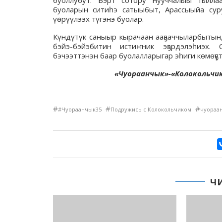
буоллубут. Бэрт сотору нууччалыы тыллаа
буоларын ситиһэ сатыыбыт, Арассыыйа сур
үөрүүлээх түгэнэ буолар.
Күндүтүк саныыр кырачаан ааҕааччыларбытын,
бэйэ-бэйэбитин истиҥник эҕэрдэлэһиэх.
бэчээттэнэн баар буолалларыгар эһиги көмөҕүт
«Чуораанчык»-«Колокольчик
#
#
#
#Чуораанчык35
Подружись с Колокольчиком
чуораан
Ч