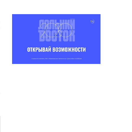
р
р
н
н
.