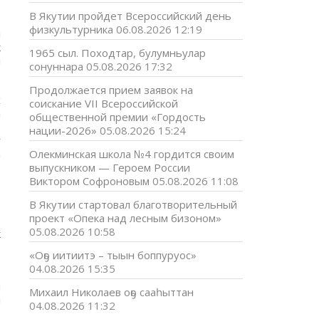
В Якутии пройдет Всероссийский день
физкультурника
06.08.2026 12:19
н
к
1965 сыл. Походтар, булумньулар
ы
сонуннара
05.08.2026 17:32
Продолжается прием заявок на
х
соискание VII Всероссийской
а
общественной премии «Гордость
Ө
нации-2026»
05.08.2026 15:24
у
а
Олекминская школа №4 гордится своим
выпускником — Героем России
Виктором Софроновым
05.08.2026 11:08
н
В Якутии стартовал благотворительный
э
проект «Опека над лесным бизоном»
,
05.08.2026 10:58
к
«Оҕо иитиитэ – тыын боппуруос»
04.08.2026 15:35
р
ы
Михаил Николаев оҕо сааһыттан
й
04.08.2026 11:32
р