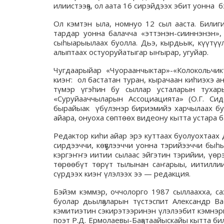
илиистээҕэ, ол аата 16 сирэйдээх эбит уонна б
Ол кэмтэн ыла, номнуо 12 сыл ааста. Билиг
тардар уонна балачча «эттэнэн-сииннэнэн»,
сыһыарыылаах буолла. Дьэ, кырдьык, күүтүүл
алыптаах остуоруйатыгар ыҥырар, угуйар.
Чугдаарыйар «Чуораанчыктар»-«Колокольчик
киэҥ: ол бастатан туран, кырачаан киһиэхэ а
түмэр үгэһин бу сыллар усталарын тухар
«Суруйааччыларын Ассоциацията» (О.Г. Си
бырайыак үбүлэнэр бириэмийэ харчылаах буо
айара, онуоха сөптөөх видеону кытта устара 
Редактор киһи айар эрэ куттаах буолуохтаах 
сирдээччи, көҕүлээччи уонна тэрийээччи быһ
кэргэҥҥэ иитии сылаас эйгэтин тэрийии, үөрэ
төрөөбүт төрүт тылынан саҥарыы, иитиллии
сүрдээх киэҥ үлэлээх ээ — редакция.
Бэйэм кэммэр, оччолорго 1987 сыллаахха, сах
буолар дьылҕаларын түстэспит Александр Ва
кэмитиэтин сэкирэтээринэн үлэлээбит кэмнэ
поэт Р.Д. Ермолаевы-Баҕатаайыскайы кытта би