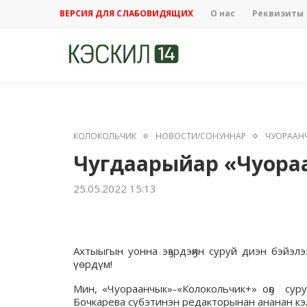
ВЕРСИЯ ДЛЯ СЛАБОВИДЯЩИХ
О нас
Реквизиты
КОЛОКОЛЬЧИК
НОВОСТИ/СОНУННАР
ЧУОРААН
Чугдаарыйар «Чуор
25.05.2022 15:13
Ахтыыгын уонна эҕэрдэҕин суруй диэн бэйэл
үөрдүм!
Мин, «Чуораанчык»-«Колокольчик+» оҕо суру
Бочкарева сүбэтинэн редакторынан ананан кэл