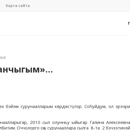
Карта сайта
ЧЫК
аанчыгым»…
ээх бэйэм сурунаалларым көрдөстүлэр. Соһуйдум, ол эрээр
наалларыгар, 2010 сыл олунньу ыйыгар Галина Алексеевн
битим. Оччолорго оҕо сурунааллара сылга 8-та 2 бэчээтинэ