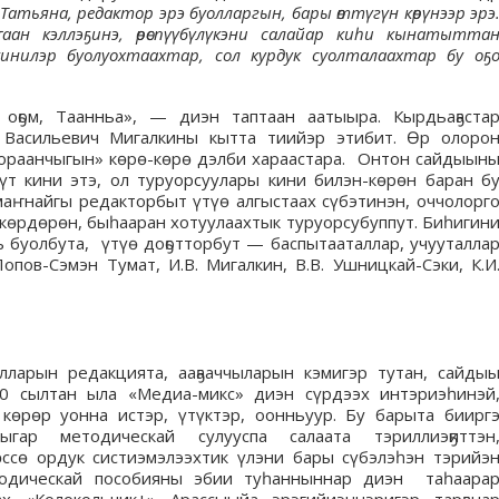
«Татьяна, редактор эрэ буолларгын, бары өттүгүн көрүнээр эрэ
ан кэллэҕинэ, өрөспүүбүлүкэни салайар киһи кынатытта
инилэр буолуохтаахтар, сол курдук суолталаахтар бу оҕ
оҕом, Таанньа», — диэн таптаан аатыыра. Кырдьаҕаста
н Васильевич Мигалкины кытта тиийэр этибит. Өр олоро
Чуораанчыгын» көрө-көрө дэлби хараастара. Онтон сайдыын
бүт кини этэ, ол туруорсуулары кини билэн-көрөн баран б
маҥнайгы редакторбыт үтүө алгыстаах сүбэтинэн, оччолорг
 көрдөрөн, быһааран хотуулаахтык туруорсубуппут. Биһигин
 буолбута, үтүө доҕотторбут — баспытааталлар, учууталла
опов-Сэмэн Тумат, И.В. Мигалкин, В.В. Ушницкай-Сэки, К.И
алларын редакцията, ааҕааччыларын кэмигэр тутан, сайды
20 сылтан ыла «Медиа-микс» диэн сүрдээх интэриэһинэй
көрөр уонна истэр, үтүктэр, оонньуур. Бу барыта биирг
ыгар методическай сулууспа салаата тэриллиэҕиттэн
ссө ордук систиэмэлээхтик үлэни бары сүбэлэһэн тэрийэ
тодическай пособияны эбии туһанныннар диэн таһаара