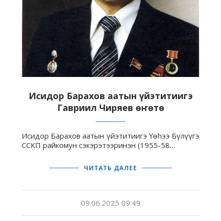
Исидор Барахов аатын үйэтитиигэ
Гавриил Чиряев өҥөтө
Исидор Барахов аатын үйэтитиигэ Үөһээ Бүлүүгэ
ССКП райкомун сэкэрэтээринэн (1955-58…
ЧИТАТЬ ДАЛЕЕ
09.06.2025 09:49