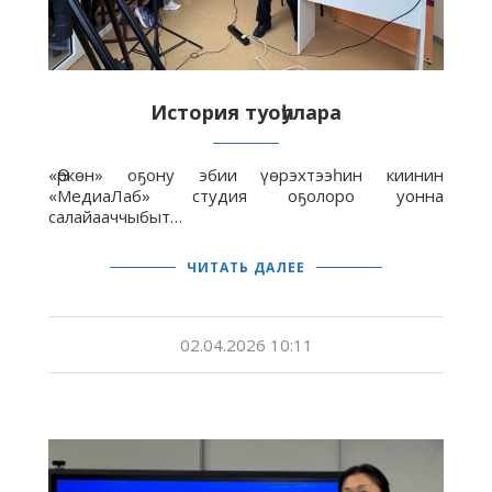
История туоһулара
«Өркөн» оҕону эбии үөрэхтээһин киинин
«МедиаЛаб» студия оҕолоро уонна
салайааччыбыт…
ЧИТАТЬ ДАЛЕЕ
02.04.2026 10:11