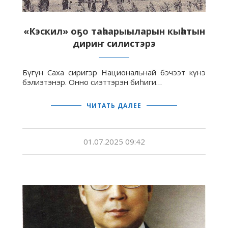
«Кэскил» оҕо таһаарыыларын кыһатын
дириҥ силистэрэ
Бүгүн Саха сиригэр Национальнай бэчээт күнэ
бэлиэтэнэр. Онно сиэттэрэн биһиги…
ЧИТАТЬ ДАЛЕЕ
01.07.2025 09:42