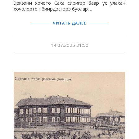
Эркээни хочото Саха сиригэр баар үс улахан
хочолортон биирдэстэрэ буолар.…
ЧИТАТЬ ДАЛЕЕ
14.07.2025 21:50