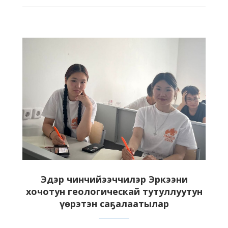
Эдэр чинчийээччилэр Эркээни
хочотун геологическай тутуллуутун
үөрэтэн саҕалаатылар