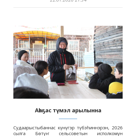
Аһаҕас түмэл арылынна
Судаарыстыбаннас күнүгэр түбэһиннэрэн, 2026
сылга Бөтүҥ сельсоветын исполкомун