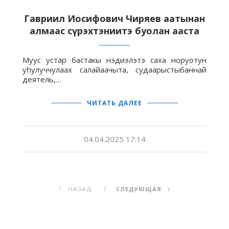
Гавриил Иосифович Чиряев аатынан
алмаас сүрэхтэниитэ буолан ааста
Муус устар бастакы нэдиэлэтэ саха норуотун
уһулуччулаах салайаачыта, судаарыстыбаннай
деятель,…
ЧИТАТЬ ДАЛЕЕ
04.04.2025 17:14
НАЗАД
СЛЕДУЮЩАЯ