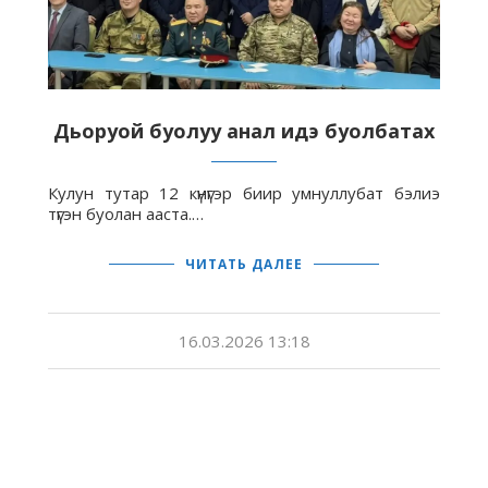
Дьоруой буолуу анал идэ буолбатах
Кулун тутар 12 күнүгэр биир умнуллубат бэлиэ
түгэн буолан ааста.…
ЧИТАТЬ ДАЛЕЕ
16.03.2026 13:18