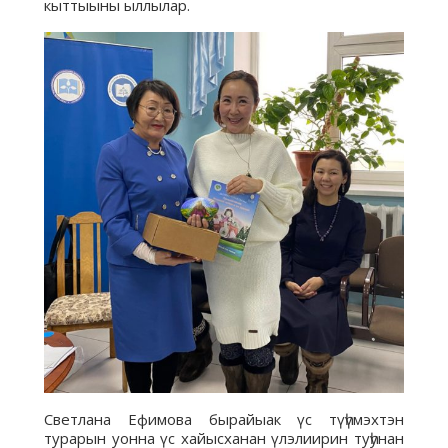
кыттыыны ыллылар.
Светлана Ефимова бырайыак үс түһүмэхтэн
турарын уонна үс хайысханан үлэлиирин туһунан