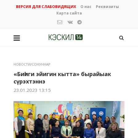
ВЕРСИЯ ДЛЯ СЛАБОВИДЯЩИХ
О нас
Реквизиты
Карта сайта
НОВОСТИ/СОНУННАР
«Биһиги эйигин кытта» бырайыак
сүрэхтэннэ
23.01.2023 13:15