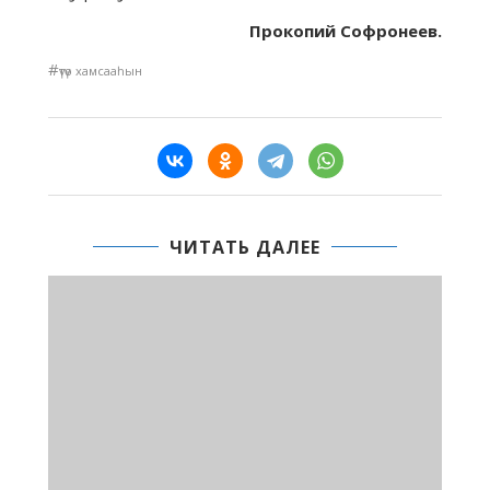
Прокопий Софронеев.
#
үтүө хамсааһын
ЧИТАТЬ ДАЛЕЕ