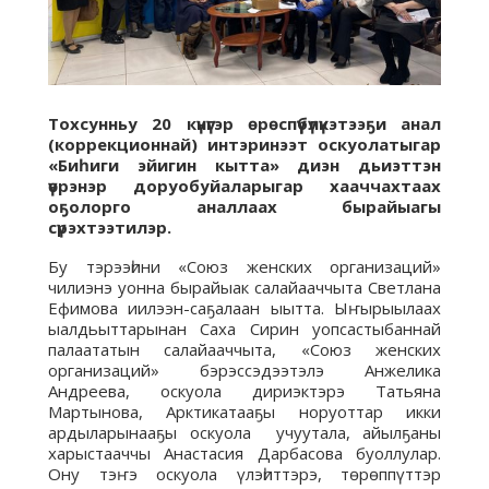
Тохсунньу 20 күнүгэр өрөспүүбүлүкэтээҕи анал
(коррекционнай) интэринээт оскуолатыгар
«Биһиги эйигин кытта» диэн дьиэттэн
үөрэнэр доруобуйаларыгар хааччахтаах
оҕолорго аналлаах бырайыагы
сүрэхтээтилэр.
Бу тэрээһини «Союз женских организаций»
чилиэнэ уонна бырайыак салайааччыта Светлана
Ефимова иилээн-саҕалаан ыытта. Ыҥырыылаах
ыалдьыттарынан Саха Сирин уопсастыбаннай
палаататын салайааччыта, «Союз женских
организаций» бэрэссэдээтэлэ Анжелика
Андреева, оскуола дириэктэрэ Татьяна
Мартынова, Арктикатааҕы норуоттар икки
ардыларынааҕы оскуола учуутала, айылҕаны
харыстааччы Анастасия Дарбасова буоллулар.
Ону тэҥэ оскуола үлэһиттэрэ, төрөппүттэр