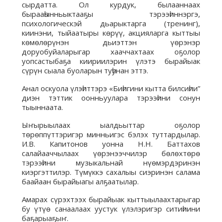
сырдатта. Ол курдук, былааннаах
бырааһынньыктааҕы тэрээһиннэргэ,
психологическэй дьарыктарга (тренинг),
киинэни, тыйаатыры көрүү, акцияларга кыттыы
көмөлөрүнэн дьиэттэн үөрэнэр
доруобуйаларыгар хааччахтаах оҕолор
уопсастыбаҕа киириилэрин үлэтэ бырайыак
сүрүн сыала буоларын туһунан эттэ.
Анал оскуола үлэһиттэрэ «Биһигини кытта билсиһии”
диэн тэттик оонньуулара тэрээһини сонун
тыыннаата.
Ыҥырыылаах ыалдьыттар оҕолор
төрөппүттэригэр минньигэс бэлэх туттардылар.
И.В. Капитонов уонна Н.Н. Баттахов
салайааччылаах үөрэнээччилэр бөлөхтөрө
тэрээһини музыкальнай нүөмэрдэринэн
киэргэттилэр. Түмүккэ сахалыы сиэринэн салама
баайаан бырайыагы алҕаатылар.
Амарах сүрэхтээх бырайыак кыттыылаахтарыгар
бу үтүө санаалаах уустук үлэлэригэр ситиһиини
баҕарыаҕыҥ.