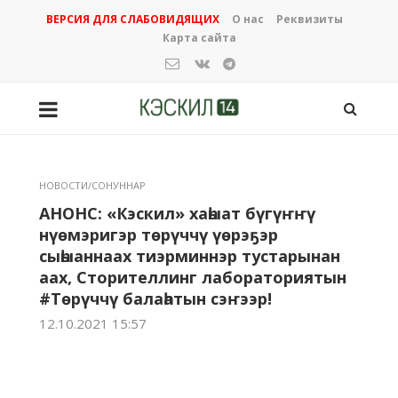
ВЕРСИЯ ДЛЯ СЛАБОВИДЯЩИХ
О нас
Реквизиты
Карта сайта
НОВОСТИ/СОНУННАР
АНОНС: «Кэскил» хаһыат бүгүҥҥү
нүөмэригэр төрүччү үөрэҕэр
сыһыаннаах тиэрминнэр тустарынан
аах, Сторителлинг лабораториятын
#Төрүччү балаһатын сэҥээр!
12.10.2021 15:57