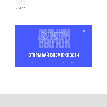
31
« Июл