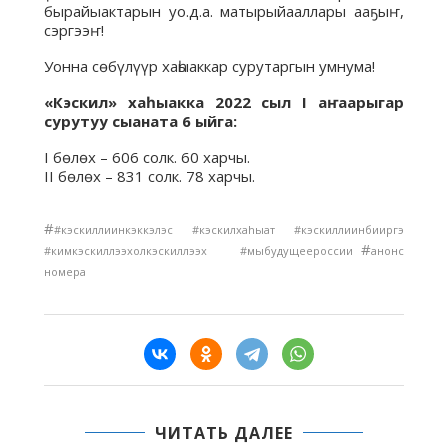
бырайыактарын уо.д.а. матырыйааллары ааҕыҥ,
сэргээҥ!
Уонна сөбүлүүр хаһыаккар сурутаргын умнума!
«Кэскил» хаһыакка 2022 сыл I аҥаарыгар
сурутуу сыаната 6 ыйга:
I бөлөх – 606 солк. 60 харчы.
II бөлөх – 831 солк. 78 харчы.
#
#кэскиллиинкэккэлэс #кэскилхаhыат #кэскиллиинбииргэ
#
#кимкэскиллээхолкэскиллээх #мыбудущеероссии
анонс
номера
ЧИТАТЬ ДАЛЕЕ