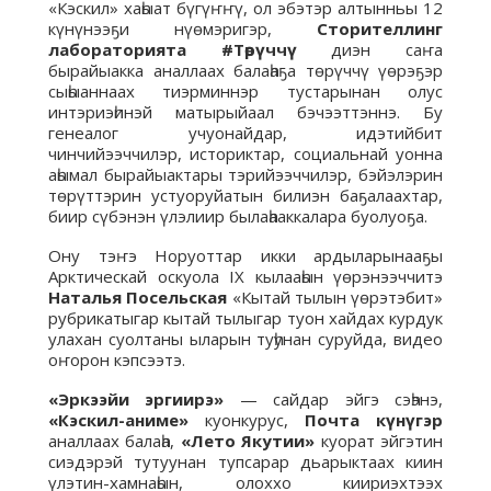
«Кэскил» хаһыат бүгүҥҥү, ол эбэтэр алтынньы 12
күнүнээҕи нүөмэригэр,
Сторителлинг
лабораторията #Төрүччү
диэн саҥа
бырайыакка аналлаах балаһаҕа төрүччү үөрэҕэр
сыһыаннаах тиэрминнэр тустарынан олус
интэриэһинэй матырыйаал бэчээттэннэ. Бу
генеалог учуонайдар, идэтийбит
чинчийээччилэр, историктар, социальнай уонна
аһымал бырайыактары тэрийээччилэр, бэйэлэрин
төрүттэрин устуоруйатын билиэн баҕалаахтар,
биир сүбэнэн үлэлиир былаһааккалара буолуоҕа.
Ону тэҥэ Норуоттар икки ардыларынааҕы
Арктическай оскуола IX кылааһын үөрэнээччитэ
Наталья Посельская
«Кытай тылын үөрэтэбит»
рубрикатыгар кытай тылыгар туон хайдах курдук
улахан суолтаны ыларын туһунан суруйда, видео
оҥорон кэпсээтэ.
«Эркээйи эргиирэ»
— сайдар эйгэ сэһэнэ,
«Кэскил-аниме»
куонкурус,
Почта күнүгэр
аналлаах балаһа,
«Лето Якутии»
куорат эйгэтин
сиэдэрэй тутуунан тупсарар дьарыктаах киин
үлэтин-хамнаһын, олоххо киириэхтээх