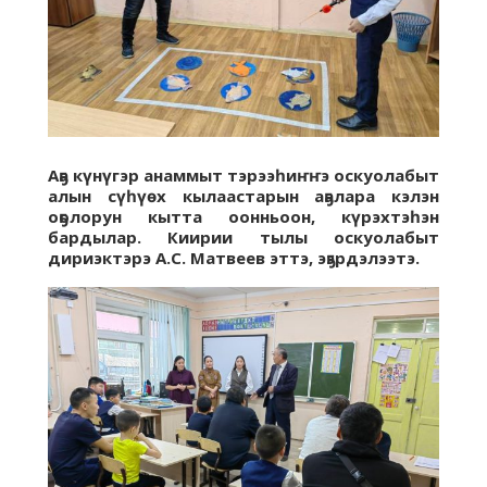
Аҕа күнүгэр анаммыт тэрээһиҥҥэ оскуолабыт
алын сүһүөх кылаастарын аҕалара кэлэн
оҕолорун кытта оонньоон, күрэхтэһэн
бардылар. Киирии тылы оскуолабыт
дириэктэрэ А.С. Матвеев эттэ, эҕэрдэлээтэ.