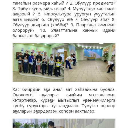
таҥаһын размера хаһый ? 2. Сөбүлүүр предметэ?
3. Төрөөбүт күнэ, ыйа, сыла? 4. Мүнүүтэҕэ хас тылы
ааҕарый ? 5. Физкультура уруогун учууталын
аата кимий? 6. Сөбүлүүр өҥө? 7. Сөбүлүүр аһа? 8.
Сөбүлүүр дьарыга (хобби)? 9. Паартаҕа кимниин
олороруй? 10. Улааттагына ханнык идэни
баһылыан баҕарарый?
Хас биирдии аҕа анал аат хаһаайына буолла.
Оҕолорго, аҕаларга кыайыы мэтээллэрин
кэтэртилэр, күрэҕи ыытыспыт үөрэнээччилэргэ
туоһу суруктары туттардылар. Түмүккэ оҕолор
аҕаларын эҕэрдэлээн хоһоон аахтылар.