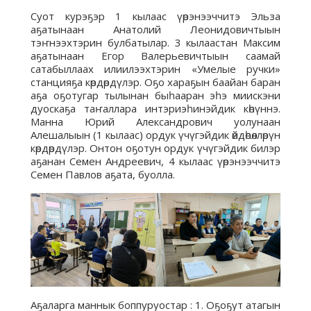
Суот курэҕэр 1 кылаас үөрэнээччитэ Эльза
аҕатынаан Анатолий Леонидовичтыын
тэҥнээхтэрин булбатылар. 3 кылаастан Максим
аҕатынаан Егор Валерьевичтыын саамай
сатабыллаах илиилээхтэрин «Умелые ручки»
станцияҕа көрдөрдүлэр. Оҕо хараҕын баайан баран
аҕа оҕотугар тылынан быһааран эһэ миискэни
дуоскаҕа таҥаллара интэриэһинэйдик көһүннэ.
Манна Юрий Александрович уолунаан
Алешалыын (1 кылаас) ордук үчүгэйдик өйдөһөллөрүн
көрдөрдүлэр. Онтон оҕотун ордук үчүгэйдик билэр
аҕанан Семен Андреевич, 4 кылаас үөрэнээччитэ
Семен Павлов аҕата, буолла.
Аҕаларга маннык боппуруостар : 1. Оҕоҕут атагын