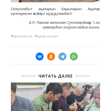
Оскуолабыт аҕаларын барыларын Аҕалар
күннэринэн өссө төгүл эҕэрдэлиибит!
А.П. Павлов аатынан Сунтаардааҕы 1-гы
нүөмэрдээх оскуола медиа-киинэ.
#
#
аҕа уонна оҕо
аҕалар күннэрэ
ЧИТАТЬ ДАЛЕЕ