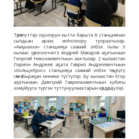
Төрөппүттэр оҕолорун кытта барыта 8 станциянан
сылдьан араас моhоллору туораатылар.
«Ааҕыахха» станцияҕа саамай элбэх тылы 3
кылаас үөрэнээччитэ Андрей Макаров аҕатынаан
Георгий Николаевичтыын аахтылар. 2 кылаастан
Ларион Андреев аҕата Гаврил Андреевичтыын
«Кольцеброс» станцияҕа саамай элбэх төгүрүгү
сөпкө быраҕан инники түстүлэр. Бу кылаастан Егор
аҕатынаан Дмитрий Гаврильевичтыын кубигы
хомуйууга түргэн туттунуулаахтарын көрдөрдүлэр.