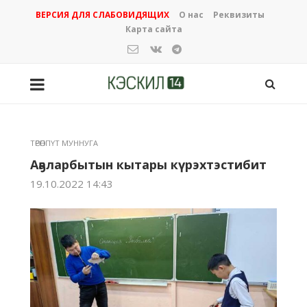
ВЕРСИЯ ДЛЯ СЛАБОВИДЯЩИХ
О нас
Реквизиты
Карта сайта
ТӨРӨППҮТ МУННУГА
Аҕаларбытын кытары күрэхтэстибит
19.10.2022 14:43