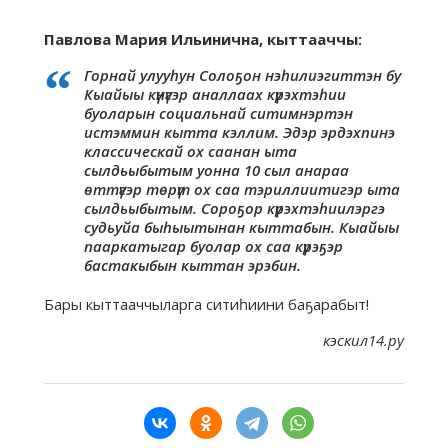
Павлова Мария Ильинична, кыттааччы:
Горнай улууһун Солоҕон нэһилиэгиттэн бу
Кыайыы күнүгэр аналлаах күрэхтэһии
буоларын социальнай ситимнэртэн
истэммин кытта кэллим. Эдэр эрдэхпинэ
классическай ох саанан ыта
сылдьыбытым уонна 10 сыл анараа
өттүгэр төрүт ох саа тэриллиитигэр ыта
сылдьыбытым. Сороҕор күрэхтэһиилэргэ
судьуйа быһыытынан кыттабын. Кыайыы
пааркатыгар буолар ох саа күрэҕэр
бастакыбын кыттан эрэбин.
Бары кыттааччыларга ситиһиини баҕарабыт!
кэскил14.ру