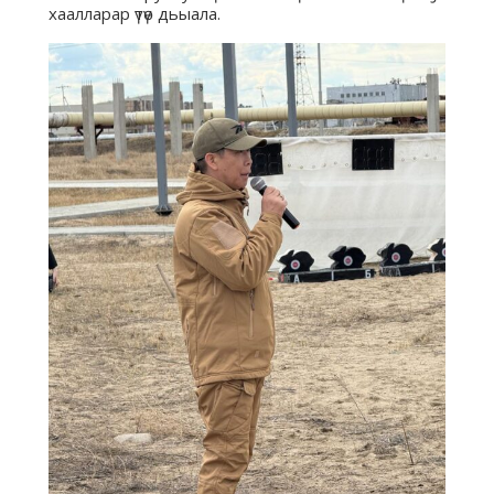
хаалларар үтүө дьыала.