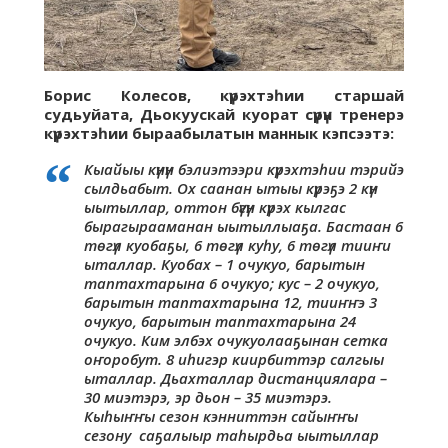
Борис Колесов, күрэхтэһии старшай
судьуйата, Дьокуускай куорат сүрүн тренерэ
күрэхтэһии быраабылатын маннык кэпсээтэ:
Кыайыы күнүн бэлиэтээри күрэхтэһии тэрийэ
сылдьабыт. Ох саанан ытыы күрэҕэ 2 күн
ыытыллар, оттон бүгүн күрэх кылгас
бырагырааманан ыытыллыаҕа. Бастаан 6
төгүл куобаҕы, 6 төгүл куһу, 6 төгүл тииҥи
ыталлар. Куобах – 1 очукуо, барытын
таптахтарына 6 очукуо; кус – 2 очукуо,
барытын таптахтарына 12, тииҥҥэ 3
очукуо, барытын таптахтарына 24
очукуо. Ким элбэх очукуолааҕынан сетка
оҥоробут. 8 иһигэр киирбиттэр салгыы
ыталлар. Дьахталлар дистанциялара –
30 миэтэрэ, эр дьон – 35 миэтэрэ.
Кыһыҥҥы сезон кэнниттэн сайыҥҥы
сезону саҕалыыр таһырдьа ыытыллар