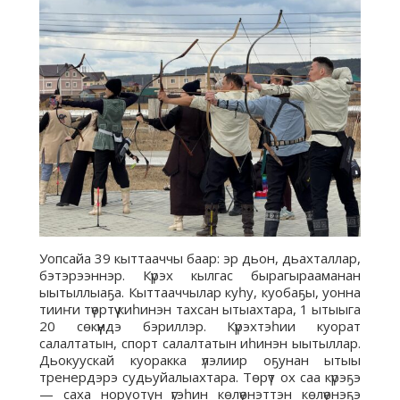
Уопсайа 39 кыттааччы баар: эр дьон, дьахталлар,
бэтэрээннэр. Күрэх кылгас бырагырааманан
ыытыллыаҕа. Кыттааччылар куһу, куобаҕы, уонна
тииҥи түөртүү киһинэн тахсан ытыахтара, 1 ытыыга
20 сөкүүндэ бэриллэр. Күрэхтэһии куорат
салалтатын, спорт салалтатын иһинэн ыытыллар.
Дьокуускай куоракка үлэлиир оҕунан ытыы
тренердэрэ судьуйалыахтара. Төрүт ох саа күрэҕэ
— саха норуотун үгэһин көлүөнэттэн көлүөнэҕэ