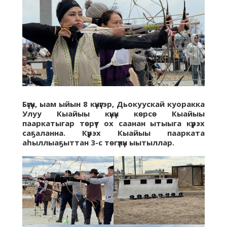
Бүгүн, ыам ыйын 8 күнүгэр, Дьокуускай куоракка
Улуу Кыайыы күнүн көрсө Кыайыы
пааркатыгар төрүт ох саанан ытыыга күрэх
саҕаланна. Күрэх Кыайыы паарката
аһыллыаҕыттан 3-с төгүлүн ыытыллар.