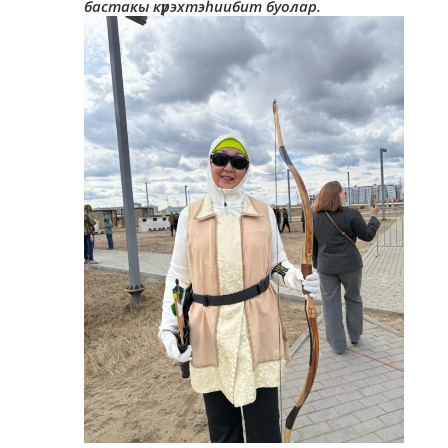
бастакы күрэхтэһиибит буолар.