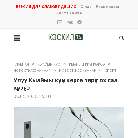
ВЕРСИЯ ДЛЯ СЛАБОВИДЯЩИХ
О нас
Реквизиты
Карта сайта
ГЛАВНАЯ
КЫАЙЫЫ КҮНЭ
КЫАЙЫЫ КҮНҮН КӨРСӨ
НОВОСТИ/СОНУННАР
НОВОСТИ/СОНУННАР
СПОРТ
Улуу Кыайыы күнүн көрсө төрүт ох саа
күрэҕэ
08.05.2026 15:10