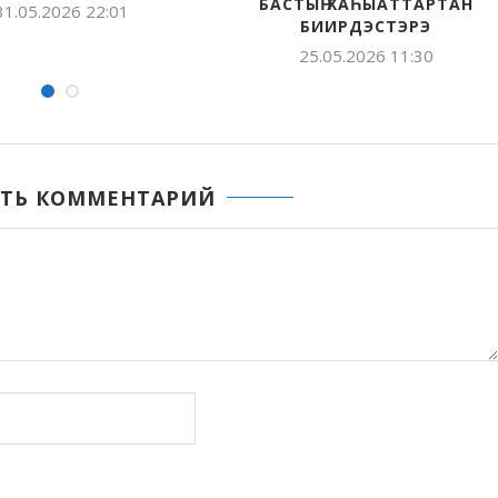
АЛЬ СПОРТИВНЫХ
КӨҤҮЛ ТУСТУУНУ СӨБҮЛҮҮБҮТ
ЕВ «ТАНЕЦ!...
12.05.2026 15:31
05.2026 13:57
ТЬ КОММЕНТАРИЙ