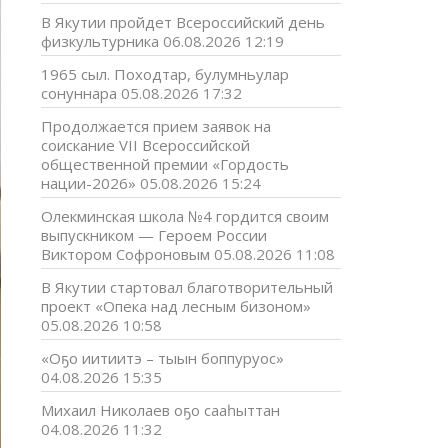
В Якутии пройдет Всероссийский день
физкультурника
06.08.2026 12:19
1965 сыл. Походтар, булумньулар
сонуннара
05.08.2026 17:32
Продолжается прием заявок на
соискание VII Всероссийской
общественной премии «Гордость
нации-2026»
05.08.2026 15:24
Олекминская школа №4 гордится своим
выпускником — Героем России
Виктором Софроновым
05.08.2026 11:08
В Якутии стартовал благотворительный
проект «Опека над лесным бизоном»
05.08.2026 10:58
«Оҕо иитиитэ – тыын боппуруос»
04.08.2026 15:35
Михаил Николаев оҕо сааһыттан
04.08.2026 11:32