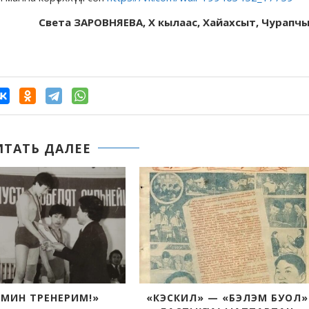
Света ЗАРОВНЯЕВА, X кылаас, Хайахсыт, Чурапч
ИТАТЬ ДАЛЕЕ
УМФЕ» ПРОХОДИТ
БИҺИГИ ДЬИЭ КЭРГЭНИНЭН