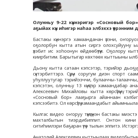
Олунньу 9-22 күннэригэр «Сосновый бор
аҕыйах күн иһигэр наһаа элбэххэ үөрэнним
Бастакы күннэргэ хамаанданан үлэни, оҥору
оҕолорбун кытта атын сиргэ олохсуйууну ы
үлэбит ис хоһоонун өйдөөбүтүм. Оҕолору кыт
киирбитим. Барытыгар көхтөөх кыттыыны ыл
Дьону кытта сатаан кэпсэтэр, тэрийэр дьо
сүктэрбиттэрэ. Сүрүн соругум диэн спорт са
уһуллуутугар тэрийээччи, булааччы-талааччы, 
кэпсэтэн, олунньу 13 күнүгэр хамаандабар а
Алексеевич Михайловы кытта көрсүһүүнү тэр
«Сосновый бор» лааҕырга айаннаан кэлбит
кэпсээбитэ. Ол көрсүһүү хамаандабыт айымньыла
Кылгас видео оҥоруу түмүгүнэн бастакы миэс
махталбытын тиэрдибиппит. Онтон кини 
ситиһиилэри баҕаран үтүө тылын эппитэ. Истэргэ 
Анатолий Алексеевич кыттыылаах видеобытын м