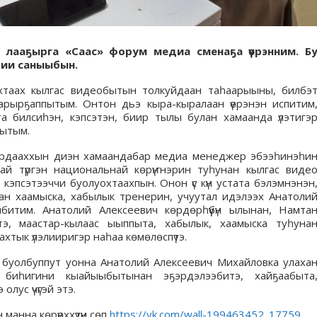
» лааҕырга «Саас» форум медиа сменаҕа үөрэнним. Б
 дии саныыбын.
охтаах кылгас видеобытын толкуйдаан таһаарыыны, билбэ
арырҕаппытым. Онтон дьэ кыра-кыралаан үөрэнэн испитим
та билсиһэн, кэпсэтэн, биир тылы булан хамаанда үлэтигэ
бытым.
ҕурдааххын диэн хамаандабар медиа менеджер эбээһинэһи
амай түргэн национальнай көрүҥнэрин туһунан кылгас виде
кэпсэтээччи буолуохтаахпын. Онон үс күн устата бэлэмнэнэн
наан хаамыска, хабылык тренерин, учуутал идэлээх Анатоли
ийбитим. Анатолий Алексеевич көрдөрһүүбүн ылынан, Намта
э, маастар-кылаас ыыппыта, хабылык, хаамыска туһуна
ахтык үлэлииригэр наһаа көмөлөспүтэ.
тэ буолбуппут уонна Анатолий Алексеевич Михайловка улаха
биһигини кыайыыбытынан эҕэрдэлээбитэ, хайҕаабыта
олус үчүгэй этэ.
анна көрүөххүтүн сөп
https://vk.com/wall-199463452_17759