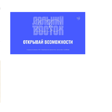
ы
ТУСТУУ — МИН СӨБҮЛҮҮР