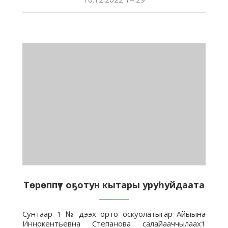
Төрөппүт оҕотун кытары уруһуйдаата
Сунтаар 1 №-дээх орто оскуолатыгар Айыына
Иннокентьевна Степанова салайааччылаах1