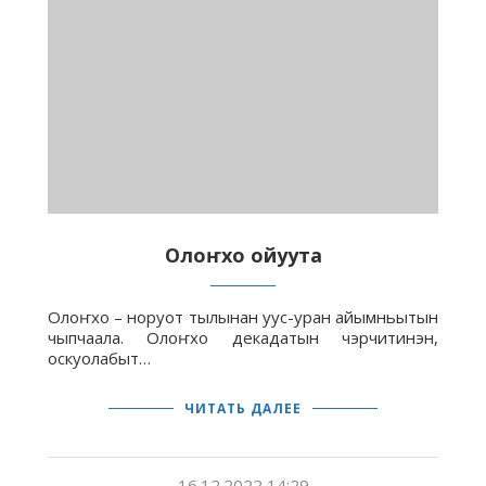
Олоҥхо ойуута
Олоҥхо – норуот тылынан уус-уран айымньытын
чыпчаала. Олоҥхо декадатын чэрчитинэн,
оскуолабыт…
ЧИТАТЬ ДАЛЕЕ
16.12.2022 14:29