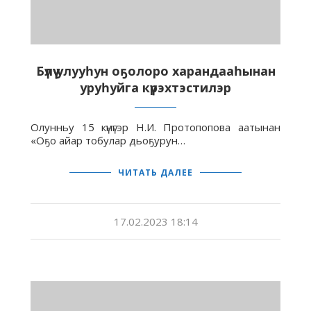
Бүлүү улууһун оҕолоро харандааһынан
уруһуйга күрэхтэстилэр
Олунньу 15 күнүгэр Н.И. Протопопова аатынан
«Оҕо айар тобулар дьоҕурун…
ЧИТАТЬ ДАЛЕЕ
17.02.2023 18:14