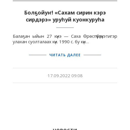
Болҕойуҥ! «Сахам сирин кэрэ
сирдэрэ» уруһуй куонкуруһа
Балаҕан ыйын 27 күнэ — Саха Өрөспүүбүлүкэтигэр
улахан суолталаах күн. 1990 с. бу күн…
ЧИТАТЬ ДАЛЕЕ
17.09.2022 09:08