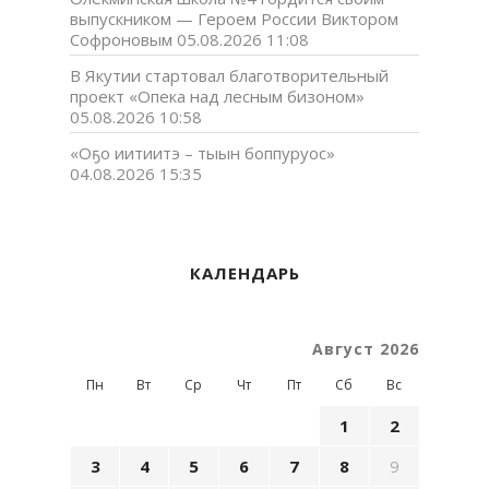
выпускником — Героем России Виктором
Софроновым
05.08.2026 11:08
В Якутии стартовал благотворительный
проект «Опека над лесным бизоном»
05.08.2026 10:58
«Оҕо иитиитэ – тыын боппуруос»
04.08.2026 15:35
КАЛЕНДАРЬ
Август 2026
Пн
Вт
Ср
Чт
Пт
Сб
Вс
1
2
3
4
5
6
7
8
9