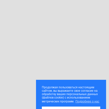
Продолжая пользоваться настоящим
сайтом, вы выражаете свое согласие на
обработку ваших персональных данных
(файлов cookie) с использованием
метрических программ.
Подробнее о нас