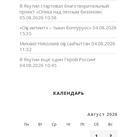
В Якутии стартовал благотворительный
проект «Опека над лесным бизоном»
05.08.2026 10:58
«Оҕо иитиитэ – тыын боппуруос»
04.08.2026
15:35
Михаил Николаев оҕо сааһыттан
04.08.2026
11:32
В Якутии еще один Герой России!
04.08.2026 10:45
КАЛЕНДАРЬ
Август 2026
Пн
Вт
Ср
Чт
Пт
Сб
Вс
1
2