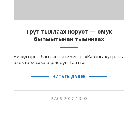
Төрүт тыллаах норуот — омук
быһыытынан тыыннаах
Бу күннэргэ бассаап ситимигэр «Казань куоракка
олохтоох саха оҕолорун Таатта…
ЧИТАТЬ ДАЛЕЕ
27.09.2022 10:03