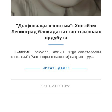
“Дьоһуннааҕы кэпсэтии”: Хос эбэм
Ленинград блокадатыттан тыыннаах
ордубута
Билигин оскуола ахсын “Сүдү суолталааҕы
кэпсэтии” (Разговоры о важном) патриоттуу…
ЧИТАТЬ ДАЛЕЕ
13.01.2023 10:51