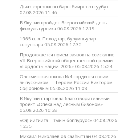
Дьиэ кэргэнинэн бары бииргэ оттуубут
07.08.2026 11:46
В Якутии пройдет Всероссийский день
физкультурника
06.08.2026 12:19
1965 сыл. Походтар, булумньулар
сонуннара
05.08.2026 17:32
Продолжается прием заявок на соискание
VII Всероссийской общественной премии
«Гордость нации-2026»
05.08.2026 15:24
Олекминская школа №4 гордится своим
выпускником — Героем России Виктором
Софроновым
05.08.2026 11:08
В Якутии стартовал благотворительный
проект «Опека над лесным бизоном»
05.08.2026 10:58
«Оҕо иитиитэ – тыын боппуруос»
04.08.2026
15:35
Михаил Николаев оҕо сааһыттан
04.08.2026