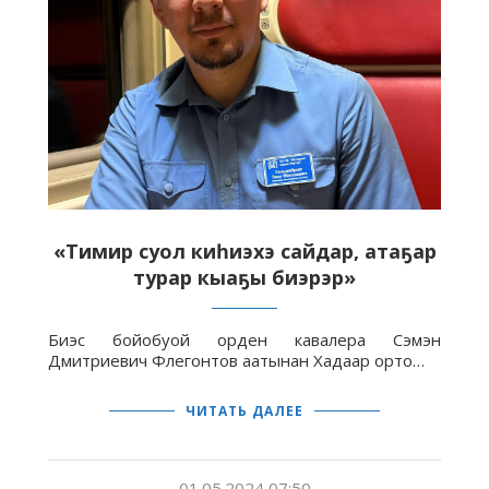
«Тимир суол киһиэхэ сайдар, атаҕар
турар кыаҕы биэрэр»
Биэс бойобуой орден кавалера Сэмэн
Дмитриевич Флегонтов аатынан Хадаар орто…
ЧИТАТЬ ДАЛЕЕ
01.05.2024 07:50