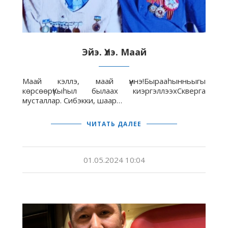
Эйэ. Үлэ. Маай
Маай кэллэ, маай үүннэ!Бырааһынньыгы
көрсөөрүКыһыл былаах киэргэллээхСкверга
мусталлар. Сибэкки, шаар…
ЧИТАТЬ ДАЛЕЕ
01.05.2024 10:04