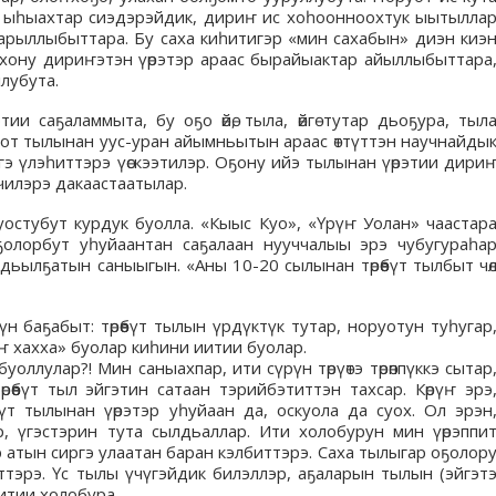
ах ыһыахтар сиэдэрэйдик, дириҥ ис хоһоонноохтук ыытылла
 арыллыбыттара. Бу саха киһитигэр «мин сахабын» диэн киэ
оҥхону дириҥэтэн үөрэтэр араас бырайыактар айыллыбыттара
лубута.
ии саҕаламмыта, бу оҕо өйө, тыла, өйгө тутар дьоҕура, тыл
руот тылынан уус-уран айымньытын араас өттүттэн научнайды
э үлэһиттэрэ үөскээтилэр. Оҕону ийэ тылынан үөрэтии дири
чилэрэ дакаастаатылар.
 уостубут курдук буолла. «Кыыс Куо», «Үрүҥ Уолан» чаастар
ҕолорбут уһуйаантан саҕалаан нууччалыы эрэ чубугураһа
 дьылҕатын саныыгын. «Аны 10-20 сылынан төрөөбүт тылбыт чө
н баҕабыт: төрөөбүт тылын үрдүктүк тутар, норуотун туһугар
ыҥ хахха» буолар киһини иитии буолар.
уоллулар?! Мин саныахпар, ити сүрүн төрүөтэ төрөппүккэ сытар
өрөөбүт тыл эйгэтин сатаан тэрийбэтиттэн тахсар. Көрүҥ эрэ
бүт тылынан үөрэтэр уһуйаан да, оскуола да суох. Ол эрэн
р, үгэстэрин тута сылдьаллар. Ити холобурун мин үөрэппи
 атын сиргэ улаатан баран кэлбиттэрэ. Саха тылыгар оҕолор
ттэрэ. Үс тылы үчүгэйдик билэллэр, аҕаларын тылын (эйгэт
иитии холобура.