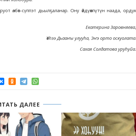
уот өлбөт-сүппэт дьылҕаланар. Ону өйдүөхпүтүн наада, орду
Екатерина Заровняева
Үөһээ Дьааҥы улууһа, Эҥэ орто оскуолата
Сахая Солдатова уруһуйа
ИТАТЬ ДАЛЕЕ