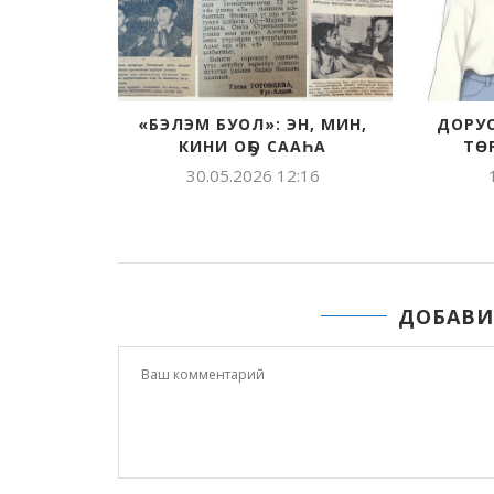
ЙЫАСТАРГА ӨРӨБҮЛЭ СУОХ
УЛАХАН ОЛОХ СУОЛУ
КӨМӨ-ТИРЭХ БУОЛАБЫТ
ҮКТЭНЭЭРИ ТУРА
29.10.2025 15:17
06.06.2025 09:30
ДОБАВИ