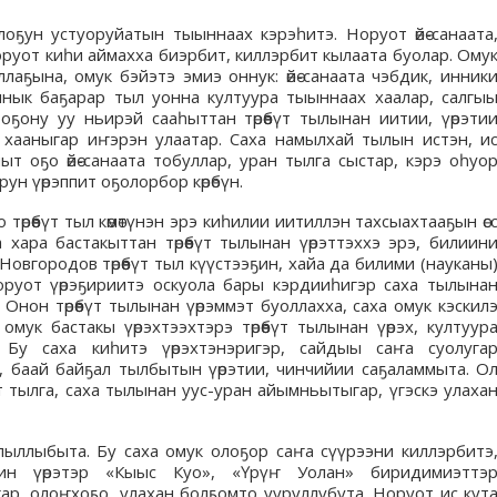
лоҕун устуоруйатын тыыннаах кэрэһитэ. Норуот өйө-санаата
 норуот киһи аймахха биэрбит, киллэрбит кылаата буолар. Ому
лаҕына, омук бэйэтэ эмиэ оннук: өйө-санаата чэбдик, инник
аннык баҕарар тыл уонна култуура тыыннаах хаалар, салгы
оҕону уу ньирэй сааһыттан төрөөбүт тылынан иитии, үөрэти
р- хааныгар иҥэрэн улаатар. Саха намылхай тылын истэн, и
т оҕо өйө-санаата тобуллар, уран тылга сыстар, кэрэ оһуо
ун үөрэппит оҕолорбор көрөбүн.
өрөөбүт тыл көмөтүнэн эрэ киһилии иитиллэн тахсыахтааҕын өсс
хара бастакыттан төрөөбүт тылынан үөрэттэххэ эрэ, билиин
овгородов төрөөбүт тыл күүстээҕин, хайа да билими (науканы
руот үөрэҕириитэ оскуола бары кэрдииһигэр саха тылына
нон төрөөбүт тылынан үөрэммэт буоллахха, саха омук кэскил
омук бастакы үөрэхтээхтэрэ төрөөбүт тылынан үөрэх, култуур
 Бу саха киһитэ үөрэхтэнэригэр, сайдыы саҥа суолуга
н, баай байҕал тылбытын үөрэтии, чинчийии саҕаламмыта. О
үт тылга, саха тылынан уус-уран айымньытыгар, үгэскэ улаха
ллыбыта. Бу саха омук олоҕор саҥа сүүрээни киллэрбитэ
һин үөрэтэр «Кыыс Куо», «Үрүҥ Уолан» биридимиэттэ
ар, олоҥхоҕо, улахан болҕомто ууруллубута. Норуот ис кут