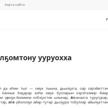
Карта сайта
болҕомтону ууруохха
 Ол да иһин тыл — омук тыына, дьылҕата, сир сирэйиттэ
т. Ханнык баҕарар киһи омук буоларын кэрэһэлиир бии
и үөрэҕи-билиини кэбэҕэстик ылынар, өйө-санаата туругурар
тар, өлбөт үйэлээҕи айар-тутар дьоҕура тобуллар айылҕатта