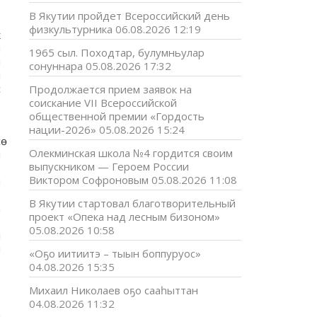
В Якутии пройдет Всероссийский день
,
физкультурника
06.08.2026 12:19
к
и
1965 сыл. Походтар, булумньулар
ы
сонуннара
05.08.2026 17:32
и
с
Продолжается прием заявок на
р
соискание VII Всероссийской
общественной премии «Гордость
нации-2026»
05.08.2026 15:24
ө
Олекминская школа №4 гордится своим
и
выпускником — Героем России
)
Виктором Софроновым
05.08.2026 11:08
н
э
В Якутии стартовал благотворительный
а
проект «Опека над лесным бизоном»
р
05.08.2026 10:58
л
н
«Оҕо иитиитэ – тыын боппуруос»
04.08.2026 15:35
,
Михаил Николаев оҕо сааһыттан
р
04.08.2026 11:32
а