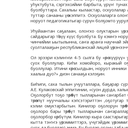
уһуктубута, сэргэхсийии барбыта, үрүҥ тун
буолбуттара. Сахалыы кылаастар, оскуолалар
туттар санааны үөскэппитэ. Оскуолаларга ол
норуот педагогикатыгар сүрүн болҕомто уурул
Уһуйаантан саҕалаан, олоҥхо олуктарын үөрэт
сайдарыгар төһүү күүс буолбута. Бу кэмҥэ но
чинчийии ыытылынна, саҥа араҥа научнай эйг
суолталааҕын республиканскай лицей үөрэнээч
Ол эрээри кэлиҥҥи 4-5 сылга бу «өрө күүрүү»
суох буоллулар. Киһи хомойоро, кыракый о
буоллулар. Итини көрө сылдьан, норуот инники
хаалыа дуо?» диэн санааҕа кэлэҕин.
Биһиги, саха тылын учууталлара, баҕарар сүрү
А.Е. Кулаковскай эппитинии, «суон дурда, хал
Оҕолорбут тоҕо төрөөбүт тылларынан саҥарбат б
төрөппүт нууччалыы кэпсэтэриттэн ,оҕотугар т
кэлии омуктарбытын. Кинилэр оҕолорун төрөө
оҕолоро бары төрөөбүт тылларынан саҥаралла
оҕолорбор көрбүтүм. Кинилэр кыра саастарыгар
кытта тэҥҥэ үөрэммиттэрэ, үчүгэйдик үөрэмми
суох да буоллар) эмиэ. Бу буолар оҕону таба 