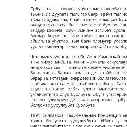
Төрөөбүт тыл — норуот уһун кэмҥэ олорбут о
тыына, ис дууһата тылыгар баар. Төрөөбүт тыл
тыла сайдыылаах, баай, этигэн, хомоҕой буол
олоҕор эрэллээх, бигэ тирэхтээх буолар. Х
сайдар кэскилэ, омук имниин эстибэт суола 
буолар. Кырачаан киһи төрөөбүт тылын этигэ
айылгыта уһуктар. Тыл баай оломугар улааппы
уустук тыл өйүгэр-санаатыгар иҥэр. Ити холобур
Чех омук улуу педагога Ян Амос Коменскай оҕо т
17-с үйэҕэ ыйбыта. Кини: «Ыччаты оскуолаҕа 
иҥэриэххэ сөп», — диэбитэ. Семен Андреевич Н
бу тылынан баһылыахха сөп диэн ыйбыта. Но
барар кыахтааҕын сиэрдээхтик бэлиэтээбитэ. О
сарбылларын саамай сөпкө бэлиэтээбитэ. Саха 
саҕаланыытыгар элбэх үлэни ыыппыттара.
үктэниитигэр олук буолбута. Өбүгэ үгэстэри
эрээри «улугуруу» диэн ааттанар кэмҥэ төрөөб
болҕомто ууруллубат буолбута.
1991 сыллаахха Национальнай Концепция ылы
тылга болҕомто ууруллубута. Өбүгэ үгэ
киллэриллибиттэрэ. Саха омук сүрүн кылаатыг