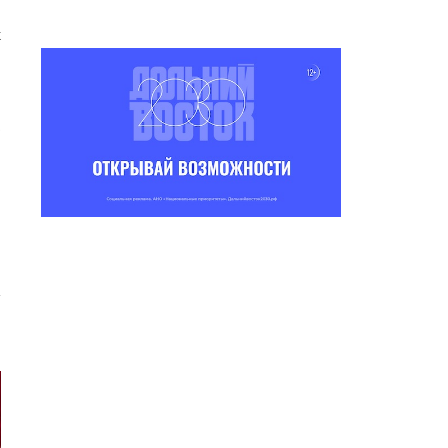
к
,
.
.