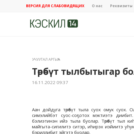
ВЕРСИЯ ДЛЯ СЛАБОВИДЯЩИХ
О нас
Реквизиты
УЧУУТАЛ АРГЫҺА
Төрөөбүт тылбытыгар 
16.11.2022 09:37
Аан дойдуга төрөөбүт тыла суох омук суох.
симэлийбэт суос-соҕотох мэктиэтэ дииби
бэлиэтинэн ийэ тыла буолар. Төрөөбүт тыл киһ
майгыта-сигилитэ ситэр, иһирэх иэйиитэ уһук
бэриллибит эйгэтэ буолар.