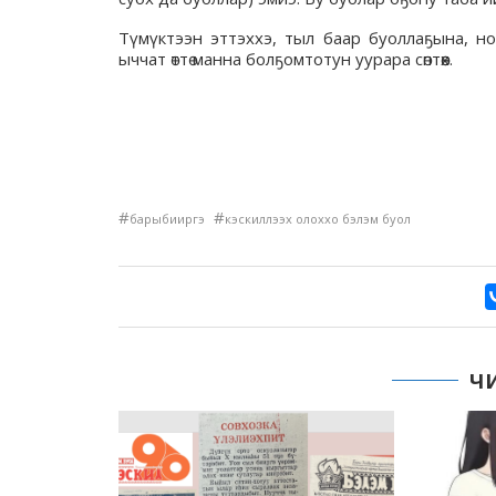
Түмүктээн эттэххэ, тыл баар буоллаҕына, нор
ыччат өттө манна болҕомтотун уурара сөптөөх.
#
#
барыбииргэ
кэскиллээх олоххо бэлэм буол
Ч